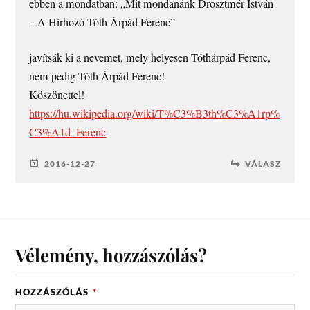
ebben a mondatban: „Mit mondanánk Drosztmér István
– A Hírhozó Tóth Árpád Ferenc”
javítsák ki a nevemet, mely helyesen Tóthárpád Ferenc,
nem pedig Tóth Árpád Ferenc!
Köszönettel!
https://hu.wikipedia.org/wiki/T%C3%B3th%C3%A1rp%
C3%A1d_Ferenc
2016-12-27
VÁLASZ
Vélemény, hozzászólás?
HOZZÁSZÓLÁS
*