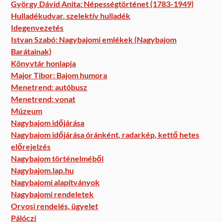
György Dávid Anita: Népességtörténet (1783-1949)
Hulladékudvar, szelektív hulladék
Idegenvezetés
Istvan Szabó: Nagybajomi emlékek (Nagybajom
Barátainak)
Könyvtár honlapja
Major Tibor: Bajom humora
Menetrend: autóbusz
Menetrend: vonat
Múzeum
Nagybajom időjárása
Nagybajom időjárása óránként, radarkép, kettő hetes
előrejelzés
Nagybajom történelméből
Nagybajom.lap.hu
Nagybajomi alapítványok
Nagybajomi rendeletek
Orvosi rendelés, ügyelet
Pálóczi