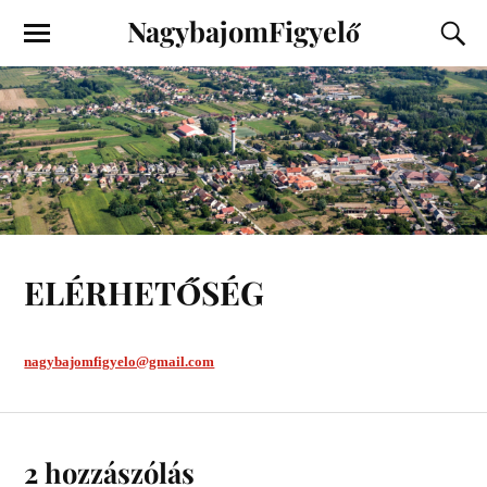
NagybajomFigyelő
ELÉRHETŐSÉG
nagybajomfigyelo@gmail.com
2 hozzászólás