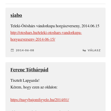
sjabo
Teleki-Ötöshárs vándorkupa horgászverseny, 2014.06.15
http://otoshars.hu/teleki-otoshars-vandorkupa-
horgaszverseny-2014-06-15/
2014-06-08
VÁLASZ
Ferenc Tóthárpád
Tisztelt Lapgazda!
Kérem, hogy ezen az oldalon:
https://nagybajomfigyelo.hu/2014/01/