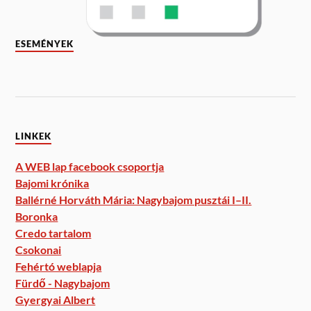
ESEMÉNYEK
LINKEK
A WEB lap facebook csoportja
Bajomi krónika
Ballérné Horváth Mária: Nagybajom pusztái I–II.
Boronka
Credo tartalom
Csokonai
Fehértó weblapja
Fürdő - Nagybajom
Gyergyai Albert