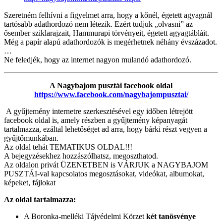
Szeretném felhívni a figyelmet arra, hogy a kőnél, égetett agyagnál
tartósabb adathordozó nem létezik. Ezért tudjuk „olvasni” az
ősember sziklarajzait, Hammurapi törvényeit, égetett agyagtábláit.
Még a papír alapú adathordozók is megérhetnek néhány évszázadot.
…
Ne feledjék, hogy az internet nagyon mulandó adathordozó.
A Nagybajom pusztái facebook oldal
https://www.facebook.com/nagybajompusztai/
A gyűjtemény internetre szerkesztésével egy időben létrejött
facebook oldal is, amely részben a gyűjtemény képanyagát
tartalmazza, ezáltal lehetőséget ad arra, hogy bárki részt vegyen a
gyűjtőmunkában.
Az oldal tehát TEMATIKUS OLDAL!!!
A bejegyzésekhez hozzászólhatsz, megoszthatod.
Az oldalon privát ÜZENETBEN is VÁRJUK a NAGYBAJOM
PUSZTÁI-val kapcsolatos megosztásokat, videókat, albumokat,
képeket, fájlokat
Az oldal tartalmazza:
A Boronka-melléki Tájvédelmi Körzet
két
tanösvénye