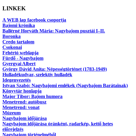
LINKEK
A WEB lap facebook csoportja
Bajomi krónika
Ballérné Horváth Mária: Nagybajom pusztái I–II.
Boronka
Credo tartalom
Csokonai
Fehértó weblapja
Fürdő - Nagybajom
Gyergyai Albert
György Dávid Anita: Népességtörténet (1783-1949)
Hulladékudvar, szelektív hulladék
Idegenvezetés
Istvan Szabó: Nagybajomi emlékek (Nagybajom Barátainak)
Könyvtár honlapja
Major Tibor: Bajom humora
Menetrend: autóbusz
Menetrend: vonat
Múzeum
Nagybajom időjárása
Nagybajom időjárása óránként, radarkép, kettő hetes
előrejelzés
Nagybajom történelméből