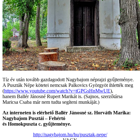
Tíz év után tovább gazdagodott Nagybajom néprajzi gyűjteménye.
A Puszták Népe kötetei nemcsak Palkovics Györgyöt ihlették meg
(
https://www.youtube.com/watch?v=tGPGsHnMwUE
),
hanem Ballér Jánosné Rupert Marikát is. (Sajnos, szerzőtársa
Maricsa Csaba már nem tudta segíteni munkáját.)
Az interneten is elérhető Ballér Jánosné sz. Horváth Marika:
Nagybajom Pusztái – Fehértó
és Homokpuszta c. gyűjteménye.
http://nagybajom.hu/hu/pusztak-nepe/