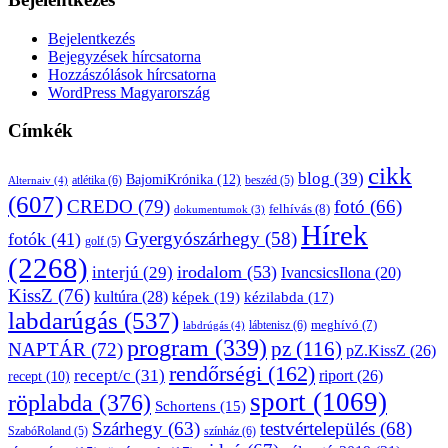
Bejelentkezés
Bejegyzések hírcsatorna
Hozzászólások hírcsatorna
WordPress Magyarország
Címkék
cikk
blog
(39)
BajomiKrónika
(12)
atlétika
(6)
beszéd
(5)
Alternaiv
(4)
(607)
CREDO
(79)
fotó
(66)
felhívás
(8)
dokumentumok
(3)
Hírek
Gyergyószárhegy
(58)
fotók
(41)
golf
(5)
(2268)
irodalom
(53)
interjú
(29)
IvancsicsIlona
(20)
KissZ
(76)
kultúra
(28)
képek
(19)
kézilabda
(17)
labdarúgás
(537)
lábtenisz
(6)
meghívó
(7)
labdrúgás
(4)
program
(339)
pz
(116)
NAPTÁR
(72)
pZ.KissZ
(26)
rendőrségi
(162)
recept/c
(31)
riport
(26)
recept
(10)
sport
(1069)
röplabda
(376)
Schortens
(15)
Szárhegy
(63)
testvértelepülés
(68)
SzabóRoland
(5)
színház
(6)