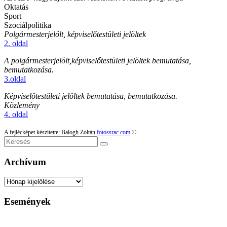
Oktatás
Sport
Szociálpolitika
Polgármesterjelölt, képviselőtestületi jelöltek
2. oldal
A polgármesterjelölt,
képviselőtestületi jelöltek bemutatása,
bemutatkozása.
3.oldal
Képviselőtestületi jelöltek bemutatása, bemutatkozása.
Közlemény
4. oldal
A fejlécképet készítette: Balogh Zoltán
fotossrac.com
©
Keresés
Archívum
Archívum
Események