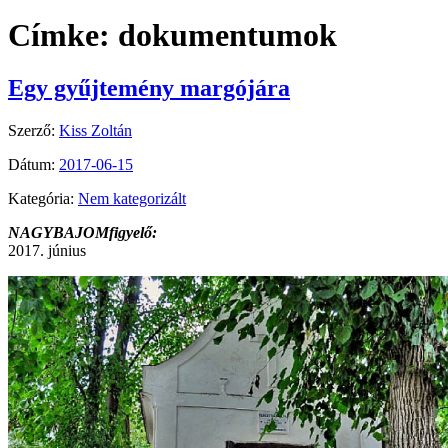
Címke:
dokumentumok
Egy gyűjtemény margójára
Szerző:
Kiss Zoltán
Dátum:
2017-06-15
Kategória:
Nem kategorizált
NAGYBAJOMfigyelő:
2017. június