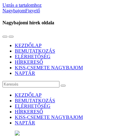
Ugrás a tartalomhoz
NagybajomFigyelő
Nagybajomi hírek oldala
Váltás
Használja
a
a
KEZDŐLAP
mobil
keresés
BEMUTATKOZÁS
menüre
mezőt
ELÉRHETŐSÉG
HÍRKERESŐ
KISS-CSEMETE NAGYBAJOM
NAPTÁR
Keresés
KEZDŐLAP
BEMUTATKOZÁS
ELÉRHETŐSÉG
HÍRKERESŐ
KISS-CSEMETE NAGYBAJOM
NAPTÁR