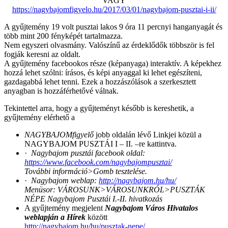
VAGY
https://nagybajomfigyelo.hu/2017/03/01/nagybajom-pusztai-i-ii/
A gyűjtemény 19 volt pusztai lakos 9 óra 11 percnyi hanganyagát és
több mint 200 fényképét tartalmazza.
Nem egyszeri olvasmány. Valószínű az érdeklődők többször is fel
fogják keresni az oldalt.
A gyűjtemény facebookos része (képanyaga) interaktív. A képekhez
hozzá lehet szólni: írásos, és képi anyaggal ki lehet egészíteni,
gazdagabbá lehet tenni. Ezek a hozzászólások a szerkesztett
anyagban is hozzáférhetővé válnak.
Tekintettel arra, hogy a gyűjteményt később is kereshetik, a
gyűjtemény elérhető a
NAGYBAJOMfigyelő
jobb oldalán lévő Linkjei közül a
NAGYBAJOM PUSZTÁI I – II. –re kattintva.
·
Nagybajom pusztái facebook oldal:
https://www.facebook.com/nagybajompusztai/
További információ>Gomb tesztelése.
·
Nagybajom weblap:
http://nagybajom.hu/hu/
Menüsor: VÁROSUNK>VÁROSUNKRÓL>PUSZTÁK
NÉPE Nagybajom Pusztái I.-II. hivatkozás
A gyűjtemény megjelent
Nagybajom Város Hivatalos
weblapján a Hírek
között
http://nagybajom.hu/hu/pusztak-nepe/