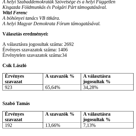
A helyi Szabaddemokraták Szövetsége és a helyi Független
Kisgazda Földmunkás és Polgári Párt támogatásával.
Witzl Ferenc
A böhönyei tanács VB titkára.
A helyi Magyar Demokrata Fórum támogatásával.
Választás eredményei:
A választásra jogosultak száma: 2692
Érvényes szavazatok száma: 1406
Érvénytelen szavazatok száma:34
Csík László
Érvényes
A szavazók %
A választásra
szavazat
jogosultak %
923
65,64%
34,28%
Szabó Tamás
Érvényes
A szavazók %
A választásra
szavazat
jogosultak %
192
13,66%
7,13%