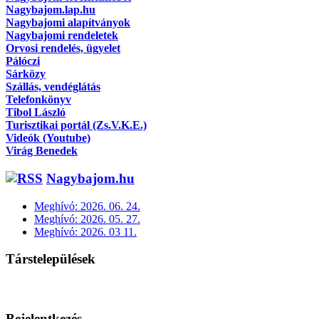
Nagybajom.lap.hu
Nagybajomi alapítványok
Nagybajomi rendeletek
Orvosi rendelés, ügyelet
Pálóczi
Sárközy
Szállás, vendéglátás
Telefonkönyv
Tibol László
Turisztikai portál (Zs.V.K.E.)
Videók (Youtube)
Virág Benedek
Nagybajom.hu
Meghívó: 2026. 06. 24.
Meghívó: 2026. 05. 27.
Meghívó: 2026. 03 11.
Társtelepülések
Bejelentkezés