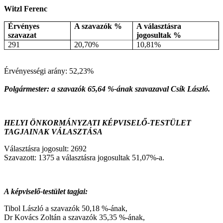
Witzl Ferenc
Érvényes
A szavazók %
A választásra
szavazat
jogosultak %
291
20,70%
10,81%
Érvényességi arány: 52,23%
Polgármester: a szavazók 65,64 %-ának szavazaval Csík László.
HELYI ÖNKORMÁNYZATI KÉPVISELŐ-TESTÜLET
TAGJAINAK VÁLASZTÁSA
Választásra jogosult: 2692
Szavazott: 1375 a választásra jogosultak 51,07%-a.
A képviselő-testület tagjai:
Tibol László a szavazók 50,18 %-ának,
Dr Kovács Zoltán a szavazók 35,35 %-ának,