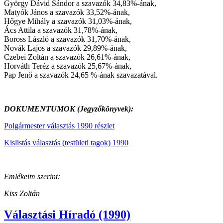
György Dávid Sándor a szavazók 34,83%-ának,
Matyók János a szavazók 33,52%-ának,
Hőgye Mihály a szavazók 31,03%-ának,
Ács Attila a szavazók 31,78%-ának,
Boross László a szavazók 31,70%-ának,
Novák Lajos a szavazók 29,89%-ának,
Czebei Zoltán a szavazók 26,61%-ának,
Horváth Teréz a szavazók 25,67%-ának,
Pap Jenő a szavazók 24,65 %-ának szavazatával.
DOKUMENTUMOK (Jegyzőkönyvek):
Polgármester választás 1990 részlet
Kislistás választás (testületi tagok) 1990
Emlékeim szerint:
Kiss Zoltán
Választási Híradó (1990)