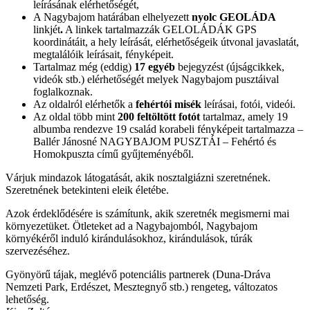
leírásának elérhetőségét,
A Nagybajom határában elhelyezett
nyolc GEOLÁDA
linkjét
.
A linkek tartalmazzák GELOLÁDÁK GPS
koordinátáit, a hely leírását, elérhetőségeik útvonal javaslatát,
megtalálóik leírásait, fényképeit.
Tartalmaz még (eddig)
17 egyéb
bejegyzést (újságcikkek,
videók stb.) elérhetőségét melyek Nagybajom pusztáival
foglalkoznak.
Az oldalról elérhetők a
fehértói misék
leírásai, fotói, videói.
Az oldal több mint
200 feltöltött fotót
tartalmaz, amely 19
albumba rendezve 19 család korabeli fényképeit tartalmazza –
Ballér Jánosné NAGYBAJOM PUSZTÁI – Fehértó és
Homokpuszta című gyűjteményéből.
Várjuk mindazok látogatását, akik nosztalgiázni szeretnének.
Szeretnének betekinteni eleik életébe.
Azok érdeklődésére is számítunk, akik szeretnék megismerni mai
környezetüket. Ötleteket ad a Nagybajomból, Nagybajom
környékéről induló kirándulásokhoz, kirándulások, túrák
szervezéséhez.
Gyönyörű tájak, meglévő potenciális partnerek (Duna-Dráva
Nemzeti Park, Erdészet, Mesztegnyő stb.) rengeteg, változatos
lehetőség.