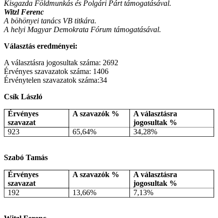
Kisgazda Földmunkás és Polgári Párt támogatásával.
Witzl Ferenc
A böhönyei tanács VB titkára.
A helyi Magyar Demokrata Fórum támogatásával.
Választás eredményei:
A választásra jogosultak száma: 2692
Érvényes szavazatok száma: 1406
Érvénytelen szavazatok száma:34
Csík László
Érvényes
A szavazók %
A választásra
szavazat
jogosultak %
923
65,64%
34,28%
Szabó Tamás
Érvényes
A szavazók %
A választásra
szavazat
jogosultak %
192
13,66%
7,13%