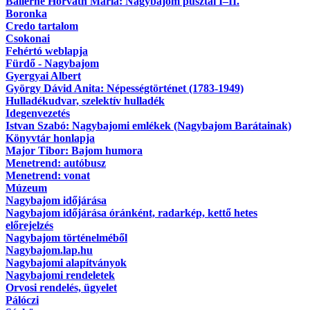
Ballérné Horváth Mária: Nagybajom pusztái I–II.
Boronka
Credo tartalom
Csokonai
Fehértó weblapja
Fürdő - Nagybajom
Gyergyai Albert
György Dávid Anita: Népességtörténet (1783-1949)
Hulladékudvar, szelektív hulladék
Idegenvezetés
Istvan Szabó: Nagybajomi emlékek (Nagybajom Barátainak)
Könyvtár honlapja
Major Tibor: Bajom humora
Menetrend: autóbusz
Menetrend: vonat
Múzeum
Nagybajom időjárása
Nagybajom időjárása óránként, radarkép, kettő hetes
előrejelzés
Nagybajom történelméből
Nagybajom.lap.hu
Nagybajomi alapítványok
Nagybajomi rendeletek
Orvosi rendelés, ügyelet
Pálóczi