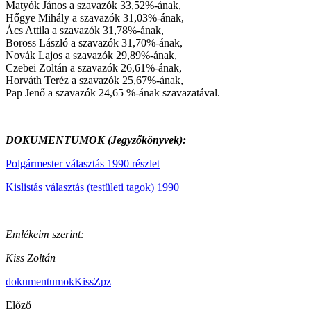
Matyók János a szavazók 33,52%-ának,
Hőgye Mihály a szavazók 31,03%-ának,
Ács Attila a szavazók 31,78%-ának,
Boross László a szavazók 31,70%-ának,
Novák Lajos a szavazók 29,89%-ának,
Czebei Zoltán a szavazók 26,61%-ának,
Horváth Teréz a szavazók 25,67%-ának,
Pap Jenő a szavazók 24,65 %-ának szavazatával.
DOKUMENTUMOK (Jegyzőkönyvek):
Polgármester választás 1990 részlet
Kislistás választás (testületi tagok) 1990
Emlékeim szerint:
Kiss Zoltán
dokumentumok
KissZ
pz
Előző