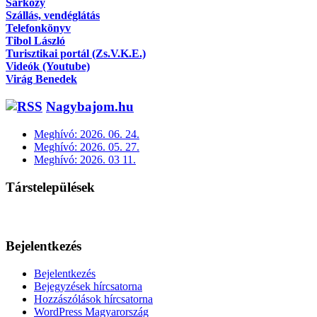
Sárközy
Szállás, vendéglátás
Telefonkönyv
Tibol László
Turisztikai portál (Zs.V.K.E.)
Videók (Youtube)
Virág Benedek
Nagybajom.hu
Meghívó: 2026. 06. 24.
Meghívó: 2026. 05. 27.
Meghívó: 2026. 03 11.
Társtelepülések
Bejelentkezés
Bejelentkezés
Bejegyzések hírcsatorna
Hozzászólások hírcsatorna
WordPress Magyarország