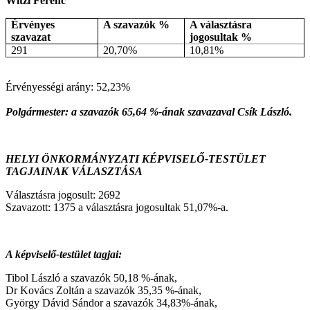
Witzl Ferenc
Érvényes
A szavazók %
A választásra
szavazat
jogosultak %
291
20,70%
10,81%
Érvényességi arány: 52,23%
Polgármester: a szavazók 65,64 %-ának szavazaval Csík László.
HELYI ÖNKORMÁNYZATI KÉPVISELŐ-TESTÜLET
TAGJAINAK VÁLASZTÁSA
Választásra jogosult: 2692
Szavazott: 1375 a választásra jogosultak 51,07%-a.
A képviselő-testület tagjai:
Tibol László a szavazók 50,18 %-ának,
Dr Kovács Zoltán a szavazók 35,35 %-ának,
György Dávid Sándor a szavazók 34,83%-ának,