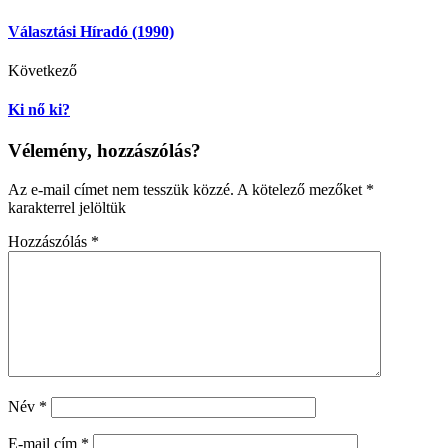
Választási Híradó (1990)
Következő
Ki nő ki?
Vélemény, hozzászólás?
Az e-mail címet nem tesszük közzé.
A kötelező mezőket
*
karakterrel jelöltük
Hozzászólás
*
Név
*
E-mail cím
*