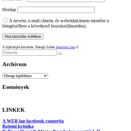
Honlap
A nevem, e-mail címem, és weboldalcímem mentése a
böngészőben a következő hozzászólásomhoz.
A fejlécképet készítette: Balogh Zoltán
fotossrac.com
©
Keresés
Archívum
Archívum
Események
LINKEK
A WEB lap facebook csoportja
Bajomi krónika