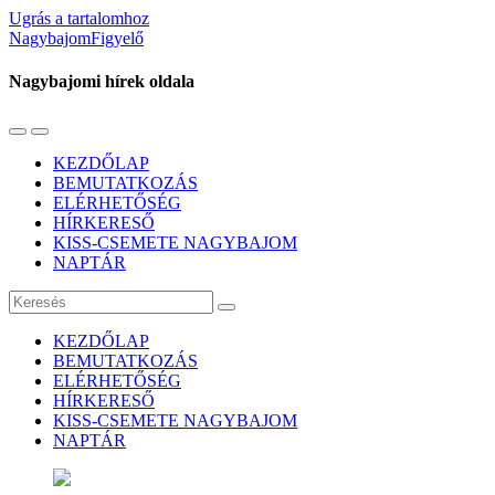
Ugrás a tartalomhoz
NagybajomFigyelő
Nagybajomi hírek oldala
Váltás
Használja
a
a
KEZDŐLAP
mobil
keresés
BEMUTATKOZÁS
menüre
mezőt
ELÉRHETŐSÉG
HÍRKERESŐ
KISS-CSEMETE NAGYBAJOM
NAPTÁR
Keresés
KEZDŐLAP
BEMUTATKOZÁS
ELÉRHETŐSÉG
HÍRKERESŐ
KISS-CSEMETE NAGYBAJOM
NAPTÁR