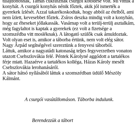
tulajdonosnak, Tamás cukrásznak csurgói kötődése volt. Mi vittük a
konyhát. A csurgói konyhás nénik főztek, akik jól ismerték a
gyerekek ízlését. Azzal takarékoskodtak, hogy abból az ételből, ami
nem ízlett, kevesebbet főztek. Zsíros deszka mindig volt a konyhán,
hogy az éheseket jóllakassák. Vasárnap volt a terülj-terülj asztalkám,
még fagylaltot is kaptak a gyerekek (ez volt a fizetsége a
szomszédba vitt mosléknak). A látogató szülők csak ámuldoztak.
Volt olyan eset is, amikor a táborba értünk, nem volt elég sátor.
Nagy Árpád segítségével szereztünk a fenyvesi táborból.
Láttuk, amikor a nagyatádi katonaság teljes fegyverzetben vonaton
utazott Csehszlovákia felé. Péntek Károlyné aggódott a tartalékos
férje miatt. Hazaérve a tartalékos kolléga, Házas Károly mesélt
Csehszlovákia lerohanásáról.
A sátor hátsó nyílásából láttuk a szomszédban üdülő Mészöly
Kálmánt.
A csurgói vasútállomáson. Táborba indulunk.
Berendezzük a tábort