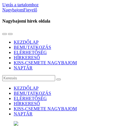
Ugrás a tartalomhoz
NagybajomFigyelő
Nagybajomi hírek oldala
Váltás
Használja
a
a
KEZDŐLAP
mobil
keresés
BEMUTATKOZÁS
menüre
mezőt
ELÉRHETŐSÉG
HÍRKERESŐ
KISS-CSEMETE NAGYBAJOM
NAPTÁR
Keresés
KEZDŐLAP
BEMUTATKOZÁS
ELÉRHETŐSÉG
HÍRKERESŐ
KISS-CSEMETE NAGYBAJOM
NAPTÁR