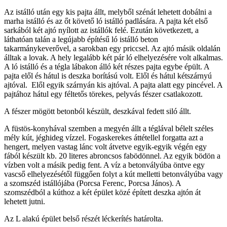
Az istálló után egy kis pajta állt, melyből szénát lehetett dobálni a
marha istálló és az őt követő ló istálló padlására. A pajta két első
sarkából két ajtó nyílott az istállók felé. Ezután következett, a
láthatóan talán a legújabb építésű ló istálló beton
takarmánykeverővel, a sarokban egy priccsel. Az ajtó másik oldalán
álltak a lovak. A hely legalább két pár ló elhelyezésére volt alkalmas.
A ló istálló és a tégla lábakon álló két részes pajta egybe épült. A
pajta elől és hátul is deszka borítású volt. Elől és hátul kétszárnyú
ajtóval. Elől egyik szárnyán kis ajtóval. A pajta alatt egy pincével. A
pajtához hátul egy féltetős törekes, pelyvás fészer csatlakozott.
A fészer mögött betonból készült, deszkával fedett siló állt.
A füstös-konyhával szemben a megyén állt a téglával bélelt széles
mély kút, jéghideg vízzel. Fogaskerekes áttétellel forgatta azt a
hengert, melyen vastag lánc volt átvetve egyik-egyik végén egy
fából készült kb. 20 literes abroncsos fabödönnel. Az egyik bödön a
vízben volt a másik pedig fent. A víz a betonvályúba öntve egy
vascső elhelyezésétől függően folyt a kút melletti betonvályúba vagy
a szomszéd istállójába (Porcsa Ferenc, Porcsa János). A
szomszédból a kúthoz a két épület közé épített deszka ajtón át
lehetett jutni.
Az L alakú épület belső részét léckerítés határolta.