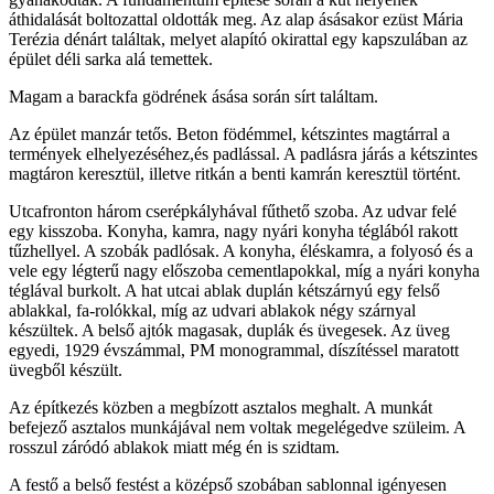
áthidalását boltozattal oldották meg. Az alap ásásakor ezüst Mária
Terézia dénárt találtak, melyet alapító okirattal egy kapszulában az
épület déli sarka alá temettek.
Magam a barackfa gödrének ásása során sírt találtam.
Az épület manzár tetős. Beton födémmel, kétszintes magtárral a
termények elhelyezéséhez,és padlással. A padlásra járás a kétszintes
magtáron keresztül, illetve ritkán a benti kamrán keresztül történt.
Utcafronton három cserépkályhával fűthető szoba. Az udvar felé
egy kisszoba. Konyha, kamra, nagy nyári konyha téglából rakott
tűzhellyel. A szobák padlósak. A konyha, éléskamra, a folyosó és a
vele egy légterű nagy előszoba cementlapokkal, míg a nyári konyha
téglával burkolt. A hat utcai ablak duplán kétszárnyú egy felső
ablakkal, fa-rolókkal, míg az udvari ablakok négy szárnyal
készültek. A belső ajtók magasak, duplák és üvegesek. Az üveg
egyedi, 1929 évszámmal, PM monogrammal, díszítéssel maratott
üvegből készült.
Az építkezés közben a megbízott asztalos meghalt. A munkát
befejező asztalos munkájával nem voltak megelégedve szüleim. A
rosszul záródó ablakok miatt még én is szidtam.
A festő a belső festést a középső szobában sablonnal igényesen