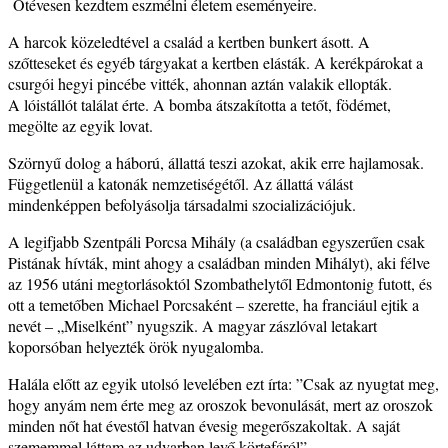
Ötévesen kezdtem eszmélni életem eseményeire.
A harcok közeledtével a család a kertben bunkert ásott. A
szőtteseket és egyéb tárgyakat a kertben elásták. A kerékpárokat a
csurgói hegyi pincébe vitték, ahonnan aztán valakik ellopták.
A lóistállót találat érte. A bomba átszakította a tetőt, födémet,
megölte az egyik lovat.
Szörnyű dolog a háború, állattá teszi azokat, akik erre hajlamosak.
Függetlenül a katonák nemzetiségétől. Az állattá válást
mindenképpen befolyásolja társadalmi szocializációjuk.
A legifjabb Szentpáli Porcsa Mihály (a családban egyszerűen csak
Pistának hívták, mint ahogy a családban minden Mihályt), aki félve
az 1956 utáni megtorlásoktól Szombathelytől Edmontonig futott, és
ott a temetőben Michael Porcsaként – szerette, ha franciául ejtik a
nevét – „Miselként” nyugszik. A magyar zászlóval letakart
koporsóban helyezték örök nyugalomba.
Halála előtt az egyik utolsó levelében ezt írta: ”Csak az nyugtat meg,
hogy anyám nem érte meg az oroszok bevonulását, mert az oroszok
minden nőt hat évestől hatvan évesig megerőszakoltak. A saját
szememmel láttam az udvarban levő körtefáról”.