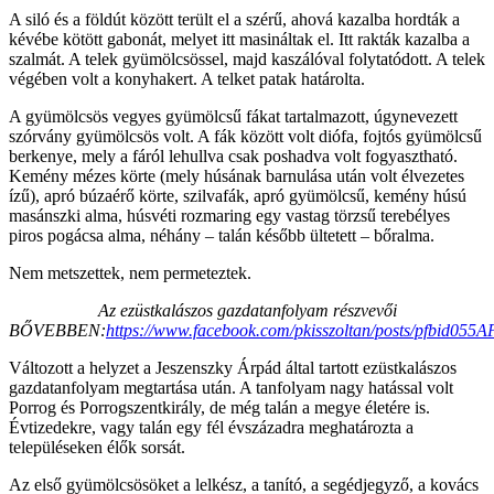
A siló és a földút között terült el a szérű, ahová kazalba hordták a
kévébe kötött gabonát, melyet itt masináltak el. Itt rakták kazalba a
szalmát. A telek gyümölcsössel, majd kaszálóval folytatódott. A telek
végében volt a konyhakert. A telket patak határolta.
A gyümölcsös vegyes gyümölcsű fákat tartalmazott, úgynevezett
szórvány gyümölcsös volt. A fák között volt diófa, fojtós gyümölcsű
berkenye, mely a fáról lehullva csak poshadva volt fogyasztható.
Kemény mézes körte (mely húsának barnulása után volt élvezetes
ízű), apró búzaérő körte, szilvafák, apró gyümölcsű, kemény húsú
masánszki alma, húsvéti rozmaring egy vastag törzsű terebélyes
piros pogácsa alma, néhány – talán később ültetett – bőralma.
Nem metszettek, nem permeteztek.
Az ezüstkalászos gazdatanfolyam részvevői
BŐVEBBEN:
https://www.facebook.com/pkisszoltan/posts/pfb
Változott a helyzet a Jeszenszky Árpád által tartott ezüstkalászos
gazdatanfolyam megtartása után. A tanfolyam nagy hatással volt
Porrog és Porrogszentkirály, de még talán a megye életére is.
Évtizedekre, vagy talán egy fél évszázadra meghatározta a
településeken élők sorsát.
Az első gyümölcsösöket a lelkész, a tanító, a segédjegyző, a kovács