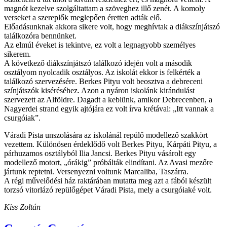
magnót kezelve szolgáltattam a szöveghez illő zenét. A komoly
verseket a szereplők meglepően éretten adták elő.
Előadásunknak akkora sikere volt, hogy meghívtak a diákszínjátszó
találkozóra bennünket.
Az elmúl éveket is tekintve, ez volt a legnagyobb személyes
sikerem.
A következő diákszínjátszó találkozó idején volt a második
osztályom nyolcadik osztályos. Az iskolát ekkor is felkérték a
találkozó szervezésére. Berkes Pityu volt beosztva a debreceni
színjátszók kiséréséhez. Azon a nyáron iskolánk kirándulást
szervezett az Alföldre. Dagadt a keblünk, amikor Debrecenben, a
Nagyerdei strand egyik ajtójára ez volt írva krétával: „Itt vannak a
csurgóiak”.
Váradi Pista unszolására az iskolánál repülő modellező szakkört
vezettem. Különösen érdeklődő volt Berkes Pityu, Kárpáti Pityu, a
párhuzamos osztályból Ilia Jancsi. Berkes Pityu vásárolt egy
modellező motort, „órákig” próbálták elindítani. Az Avasi mezőre
jártunk reptetni. Versenyezni voltunk Marcaliba, Taszárra.
A régi művelődési ház raktárában mutatta meg azt a fából készült
torzsó vitorlázó repülőgépet Váradi Pista, mely a csurgóiaké volt.
Kiss Zoltán