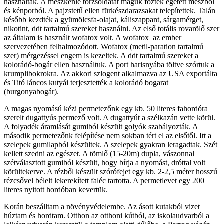
használtak. A mészkénlé törzsoldatát maguk főzték égetett mészből
és kénporból. A pajzstetű ellen fürkészdarazsakat telepítettek. Talán
később kezdték a gyümölcsfa-olajat, káliszappant, sárgamérget,
nikotint, ddt tartalmú szereket használni. Az első totális rovarölő szer
az általam is használt wofatox volt. A wofatox az ember
szervezetében felhalmozódott. Wofatox (metil-paration tartalmú
szer) mérgezéssel engem is kezeltek. A ddt tartalmú szereket a
kolorádó-bogár ellen használtuk. A port harisnyába töltve szórtuk a
krumplibokrokra. Az akkori szlogent alkalmazva az USA exportálta
és Titó láncos kutyái terjesztették a kolorádó bogarat
(burgonyabogár).
A magas nyomású kézi permetezőnk egy kb. 50 literes fahordóra
szerelt dugattyús permező volt. A dugattyút a szélkazán vette körül.
A folyadék áramlását gumiból készült golyók szabályozták. A
második permetezőnk felépítése nem sokban tért el az elsőtől. Itt a
szelepek gumilapból készültek. A szelepek gyakran leragadtak. Szét
kellett szedni az egészet. A tömlő (15-20m) dupla, vászonnal
szétválasztott gumiból készült, hogy bírja a nyomást, dróttal volt
körültekerve. A rézből készült szórófejet egy kb. 2-2,5 méter hosszú
rézcsővel bélelt lekerekített faléc tartotta. A permetlevet egy 200
literes nyitott hordóban kevertük.
Korán beszálltam a növényvédelembe. Az ásott kutakból vizet
húztam és hordtam. Otthon az otthoni kútból, az iskolaudvarból a