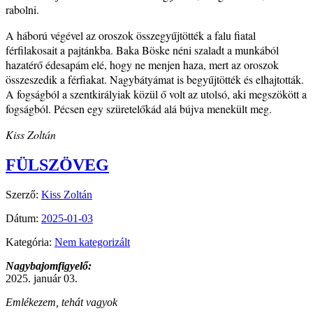
rabolni.
A háború végével az oroszok összegyűjtötték a falu fiatal
férfilakosait a pajtánkba. Baka Böske néni szaladt a munkából
hazatérő édesapám elé, hogy ne menjen haza, mert az oroszok
összeszedik a férfiakat. Nagybátyámat is begyűjtötték és elhajtották.
A fogságból a szentkirályiak közül ő volt az utolsó, aki megszökött a
fogságból. Pécsen egy szüretelőkád alá bújva menekült meg.
Kiss Zoltán
FÜLSZÖVEG
Szerző:
Kiss Zoltán
Dátum:
2025-01-03
Kategória:
Nem kategorizált
Nagybajomfigyelő:
2025. január 03.
Emlékezem, tehát vagyok