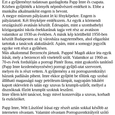
Ezt a gyűjteményt tudatosan gazdagította Papp Imre és csapata.
Közben gyűjtötték a környék népművészeti emlékeit is. Ebbe a
munkába alkalmanként engem is bevont.
A megye múzeum pályázatot írt ki fényképekre. Engem is
pályáztatott. Két fényképre emlékszem. Az egyik a körmendi
országzászló avatásán készült. Édesapám, mint a szombathelyi
közigazgatási iskola énekkarának tagja vett rész az avatáson
valamikor az 1930-as években. A másik kép körülbelül 1950-ben
készült Budapesten az új városháza nagytermében, ahol eligazítást
tartottak a tanácsok alakulásáról. Apám, mint a somogyi jegyzők
egyike vett részt a gyűlésen.
Más alkalommal Berzencén jártunk. Pappné Magdi akkor írta egyik
írását, mely a berzencei női viseletről szólt. Valamikor az 1960-as
70-es évek fordulóján a porrogi Pintér Ilona, mint gyakorlós tanítónő
(Papp Imre kezdeményezésére) porrogi gyűjtő-utat szervezett,
melyen én is részt vettem. A gyűjtemény a mi porrogszentkirályi
házunk padlásán pihent. Imre ekkor gyűjtött be tőlünk egy szobai
állítható magasságú nagy petróleum-lámpát, nagyapám bikáiért
kapott okleveleit és talán egy szuvas fa krumpli-szűrőt, mellyel a
disznóknak főzött krumplit szoktuk leszűrni.
Imre tőlem kért tanácsot, hogy mivel konzerválja a szuvas, korhadt
fa eszközöket.
Papp Imre, Witt Lászlóné írásai egy részét aztán sokkal később az
interneten olvastam. Valamint olvastam Porrogszentkirályról szóló