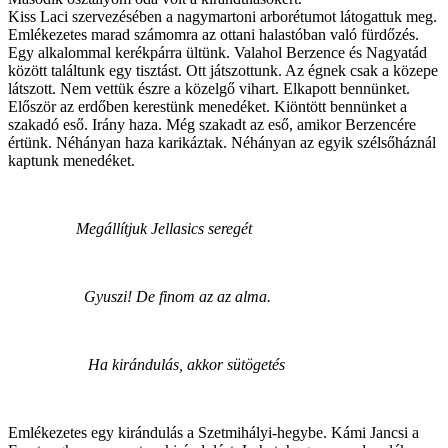
Kiss Laci szervezésében a nagymartoni arborétumot látogattuk meg.
Emlékezetes marad számomra az ottani halastóban való fürdőzés.
Egy alkalommal kerékpárra ültünk. Valahol Berzence és Nagyatád
között találtunk egy tisztást. Ott játszottunk. Az égnek csak a közepe
látszott. Nem vettük észre a közelgő vihart. Elkapott bennünket.
Először az erdőben kerestünk menedéket. Kiöntött bennünket a
szakadó eső. Irány haza. Még szakadt az eső, amikor Berzencére
értünk. Néhányan haza karikáztak. Néhányan az egyik szélsőháznál
kaptunk menedéket.
Megállítjuk Jellasics seregét
Gyuszi! De finom az az alma.
Ha kirándulás, akkor sütögetés
Emlékezetes egy kirándulás a Szetmihályi-hegybe. Kámi Jancsi a