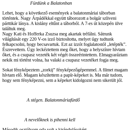
Fürdünk a Balatonban
Lehet, hogy a következő események a balatonmáriai táborban
történtek. Nagy Árpádékkal együtt táborozott a bolgár szliveni
párttikár lánya. A kislány eltűnt a táborból. A 7-es út közepén ülve
találtuk meg.
Nagy Kati és Hofferka Zsuzsa meg akartak tréfálni. Sátrunk
világítását egy 220 V-os izzó biztosította, melyet úgy tudtunk
felkapcsolni, hogy becsavartuk. Ezt az izzót foglalatostól „letépték”.
Észrevettem. Úgy leckéztettem meg őket, hogy a helyszínre hívtam
őket, és a csupasz vezeték két végét összeérintettem. Elmagyaráztam
nekik mi történt volna, ha valaki a csupasz vezetéket fogja meg.
Sokat fényképeztem „zorkij” fényképezőgépemmel. A filmet magam
hívtam elő. Magam készítettem a papír-képeket is. Ma már tudom,
hogy sem fényképezni, sem a képeket kidolgozni nem sikerült jól.
A stégen. Balatonmáriafürdő
A nevelőknek is pihenni kell
Második osztályom oda volt a kirándulásokért.