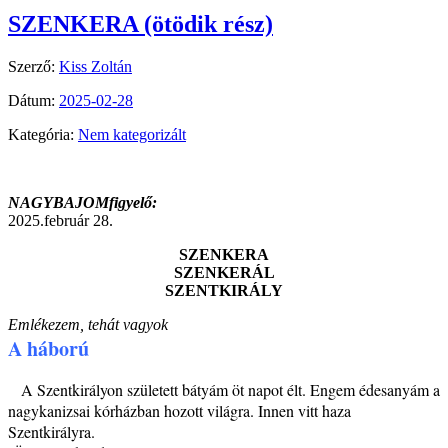
SZENKERA (ötödik rész)
Szerző:
Kiss Zoltán
Dátum:
2025-02-28
Kategória:
Nem kategorizált
NAGYBAJOMfigyelő:
2025.február 28.
SZENKERA
SZENKERÁL
SZENTKIRÁLY
Emlékezem, tehát vagyok
A háború
A Szentkirályon született bátyám öt napot élt. Engem édesanyám a
nagykanizsai kórházban hozott világra. Innen vitt haza
Szentkirályra.