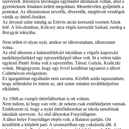
szervezett. Bizonyos távolságra egymástól állomások voltak, ahol a
gyerekeknek feladatot kellett megoldani. Menetlevélen gyűjtötték a
pontokat. Az állomásokon nevelők, ifivezetők, meghívott vendégek
várták az úttörő-őrsöket.
Az útvonal színe mindig az Eötvös utcán keresztül vezetett Alsok
felé. A Sós-dombon, Kölcsey utca végén keresztül Sarkad, esetleg a
Bot-gyár irányába.
Nem tellett el olyan nyár, amikor ne táboroztattam, táboroztam
volna.
Az első táborom a balatonföldvári iskolában a végzős kaposvári
tanítóképzősökkel egy rajvezetőképző tábor volt. Itt a velem talán
egykorú Pintér Jóska volt a rajvezetőm. Társai: Gulyás, Kraliczki
voltak. Megjegyzem, hogy egy évvel korábban ugyanezt a tábort
Csillebércen elvégeztem.
Ez igazgatómat egyáltalán nem zavarta. Később aztán tapasztaltam,
hogy nőtlenként én lettem az, akit szinte minden továbbképzésre
elküldtek.
Az 1968-as csurgói úttörőtáborban is ott voltam.
Nem tudom, ki hogy van vele, de nekem csak emlékképeim vannak.
Emlékszem rá, hogy a nyári úttörőtáborokat az iskola tanulóinak
iskolánk szervezte. Az első táborokat Fonyódligetre.
A tábor helye Fonyódliget elején volt, a Balaton partján. Ott
kezdődött a kiépített part. A szomszédban egy cukrászda állt. A