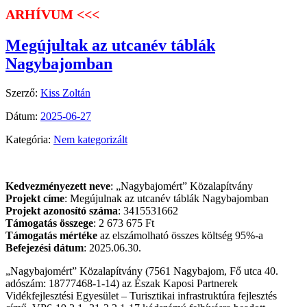
ARHÍVUM <<<
Megújultak az utcanév táblák
Nagybajomban
Szerző:
Kiss Zoltán
Dátum:
2025-06-27
Kategória:
Nem kategorizált
Kedvezményezett neve
: „Nagybajomért” Közalapítvány
Projekt címe
: Megújulnak az utcanév táblák Nagybajomban
Projekt azonosító száma
: 3415531662
Támogatás összege
: 2 673 675 Ft
Támogatás mértéke
az elszámolható összes költség 95%-a
Befejezési dátum
: 2025.06.30.
„Nagybajomért” Közalapítvány (7561 Nagybajom, Fő utca 40.
adószám: 18777468-1-14) az Észak Kaposi Partnerek
Vidékfejlesztési Egyesület – Turisztikai infrastruktúra fejlesztés