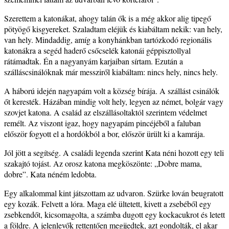
Szerettem a katonákat, ahogy talán ők is a még akkor alig tipegő
pötyögő kisgyereket. Szaladtam eléjük és kiabáltam nekik: van hely,
van hely. Mindaddig, amíg a konyhánkban tartózkodó regionális
katonákra a segéd haderő csőcselék katonái géppisztollyal
rátámadtak. Én a nagyanyám karjaiban sírtam. Ezután a
szálláscsinálóknak már messziről kiabáltam: nincs hely, nincs hely.
A háború idején nagyapám volt a község bírája. A szállást csinálók
őt keresték. Házában mindig volt hely, legyen az német, bolgár vagy
szovjet katona. A család az elszállásoltaktól szerintem védelmet
remélt. Az viszont igaz, hogy nagyapám pincéjéből a faluban
először fogyott el a hordókból a bor, először ürült ki a kamrája.
Jól jött a segítség. A családi legenda szerint Kata néni hozott egy teli
szakajtó tojást. Az orosz katona megköszönte: „Dobre mama,
dobre”. Kata néném ledobta.
Egy alkalommal kint játszottam az udvaron. Szürke lován beugratott
egy kozák. Felvett a lóra. Maga elé ültetett, kivett a zsebéből egy
zsebkendőt, kicsomagolta, a számba dugott egy kockacukrot és letett
a földre. A jelenlevők rettentően megijedtek, azt gondolták, el akar