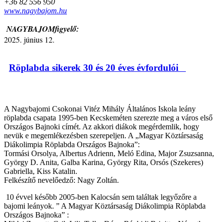
+36 82 556 950
www.nagybajom.hu
NAGYBAJOMfigyelő:
2025. június 12.
Röplabda sikerek 30 és 20 éves évfordulói
A Nagybajomi Csokonai Vitéz Mihály Általános Iskola leány
röplabda csapata 1995-ben Kecskeméten szerezte meg a város első
Országos Bajnoki címét. Az akkori diákok megérdemlik, hogy
nevük e megemlékezésben szerepeljen. A „Magyar Köztársaság
Diákolimpia Röplabda Országos Bajnoka”:
Tormási Orsolya, Albertus Adrienn, Meló Edina, Major Zsuzsanna,
György D. Anita, Galba Karina, György Rita, Orsós (Szekeres)
Gabriella, Kiss Katalin.
Felkészítő nevelőedző: Nagy Zoltán.
10 évvel később 2005-ben Kalocsán sem találtak legyőzőre a
bajomi leányok. ” A Magyar Köztársaság Diákolimpia Röplabda
Országos Bajnoka” :