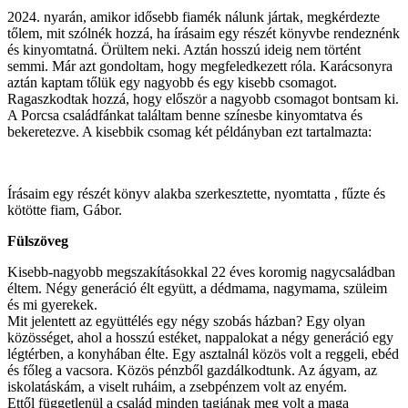
2024. nyarán, amikor idősebb fiamék nálunk jártak, megkérdezte
tőlem, mit szólnék hozzá, ha írásaim egy részét könyvbe rendeznénk
és kinyomtatná. Örültem neki. Aztán hosszú ideig nem történt
semmi. Már azt gondoltam, hogy megfeledkezett róla. Karácsonyra
aztán kaptam tőlük egy nagyobb és egy kisebb csomagot.
Ragaszkodtak hozzá, hogy először a nagyobb csomagot bontsam ki.
A Porcsa családfánkat találtam benne színesbe kinyomtatva és
bekeretezve. A kisebbik csomag két példányban ezt tartalmazta:
Írásaim egy részét könyv alakba szerkesztette, nyomtatta , fűzte és
kötötte fiam, Gábor.
Fülszöveg
Kisebb-nagyobb megszakításokkal 22 éves koromig nagycsaládban
éltem. Négy generáció élt együtt, a dédmama, nagymama, szüleim
és mi gyerekek.
Mit jelentett az együttélés egy négy szobás házban? Egy olyan
közösséget, ahol a hosszú estéket, nappalokat a négy generáció egy
légtérben, a konyhában élte. Egy asztalnál közös volt a reggeli, ebéd
és főleg a vacsora. Közös pénzből gazdálkodtunk. Az ágyam, az
iskolatáskám, a viselt ruháim, a zsebpénzem volt az enyém.
Ettől függetlenül a család minden tagjának meg volt a maga