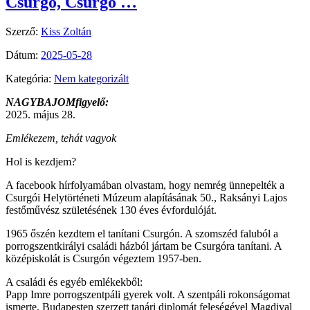
Csurgó, Csurgó …
Szerző:
Kiss Zoltán
Dátum:
2025-05-28
Kategória:
Nem kategorizált
NAGYBAJOMfigyelő:
2025. május 28.
Emlékezem, tehát vagyok
Hol is kezdjem?
A facebook hírfolyamában olvastam, hogy nemrég ünnepelték a
Csurgói Helytörténeti Múzeum alapításának 50., Raksányi Lajos
festőművész születésének 130 éves évfordulóját.
1965 őszén kezdtem el tanítani Csurgón. A szomszéd faluból a
porrogszentkirályi családi házból jártam be Csurgóra tanítani. A
középiskolát is Csurgón végeztem 1957-ben.
A családi és egyéb emlékekből:
Papp Imre porrogszentpáli gyerek volt. A szentpáli rokonságomat
ismerte. Budapesten szerzett tanári diplomát feleségével Magdival