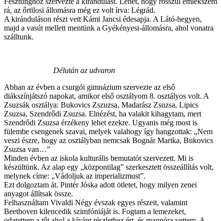
Fesztunghoz szervezte a kirándulást. Lehet, hogy rosszul emlékszem
rá, az őrtilosi állomásra még ez volt írva: Légrád.
A kiránduláson részt vett Kámi Jancsi édesapja. A Látó-hegyen,
majd a vasút mellett mentünk a Gyékényesi-állomásra, ahol vonatra
szálltunk.
Délután az udvaron
Abban az évben a csurgói gimnázium szervezte az első
diákszínjátszó napokat, amikor első osztályom 8. osztályos volt. A
Zsuzsák osztálya: Bukovics Zszuzsa, Madarász Zsuzsa, Lipics
Zsuzsa, Szendrődi Zsuzsa. Elnézést, ha valakit kihagytam, mert
Szendrődi Zsuzsa érzékeny lehet ezekre. Ugyanis még most is
fülembe csengenek szavai, melyek valahogy így hangzottak: „Nem
veszi észre, hogy az osztályban nemcsak Bognár Marika, Bukovics
Zsuzsa van…”
Minden évben az iskola kulturális bemutatót szervezett. Mi is
készültünk. Az alap egy „központilag” szerkesztett összeállítás volt,
melynek címe: „Vádoljuk az imperializmust”.
Ezt dolgoztam át. Pintér Jóska adott ötletet, hogy milyen zenei
anyagot állítsak össze.
Felhasználtam Vivaldi Négy évszak egyes részeit, valamint
Beethoven kilencedik szimfóniáját is. Fogtam a lemezeket,
odatettem a tűt ahol a kívánt részlethez ért, és magnóra vettem. A