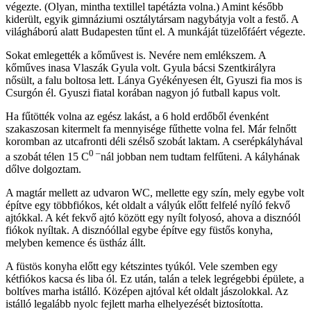
végezte. (Olyan, mintha textillel tapétázta volna.) Amint később
kiderült, egyik gimnáziumi osztálytársam nagybátyja volt a festő. A
világháború alatt Budapesten tűnt el. A munkáját tüzelőfáért végezte.
Sokat emlegették a kőművest is. Nevére nem emlékszem. A
kőműves inasa Vlaszák Gyula volt. Gyula bácsi Szentkirályra
nősült, a falu boltosa lett. Lánya Gyékényesen élt, Gyuszi fia mos is
Csurgón él. Gyuszi fiatal korában nagyon jó futball kapus volt.
Ha fűtötték volna az egész lakást, a 6 hold erdőből évenként
szakaszosan kitermelt fa mennyisége fűthette volna fel. Már felnőtt
koromban az utcafronti déli szélső szobát laktam. A cserépkályhával
0 –
a szobát télen 15 C
nál jobban nem tudtam felfűteni. A kályhának
dőlve dolgoztam.
A magtár mellett az udvaron WC, mellette egy szín, mely egybe volt
építve egy többfiókos, két oldalt a vályúk előtt felfelé nyíló fekvő
ajtókkal. A két fekvő ajtó között egy nyílt folyosó, ahova a disznóól
fiókok nyíltak. A disznóóllal egybe építve egy füstős konyha,
melyben kemence és üstház állt.
A füstös konyha előtt egy kétszintes tyúkól. Vele szemben egy
kétfiókos kacsa és liba ól. Ez után, talán a telek legrégebbi épülete, a
boltíves marha istálló. Középen ajtóval két oldalt jászolokkal. Az
istálló legalább nyolc fejlett marha elhelyezését biztosította.