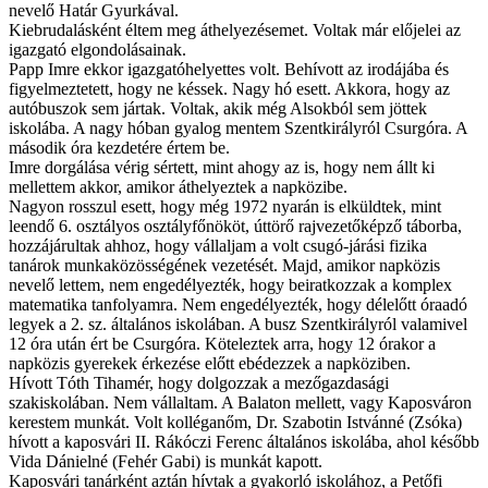
nevelő Határ Gyurkával.
Kiebrudalásként éltem meg áthelyezésemet. Voltak már előjelei az
igazgató elgondolásainak.
Papp Imre ekkor igazgatóhelyettes volt. Behívott az irodájába és
figyelmeztetett, hogy ne késsek. Nagy hó esett. Akkora, hogy az
autóbuszok sem jártak. Voltak, akik még Alsokból sem jöttek
iskolába. A nagy hóban gyalog mentem Szentkirályról Csurgóra. A
második óra kezdetére értem be.
Imre dorgálása vérig sértett, mint ahogy az is, hogy nem állt ki
mellettem akkor, amikor áthelyeztek a napközibe.
Nagyon rosszul esett, hogy még 1972 nyarán is elküldtek, mint
leendő 6. osztályos osztályfőnököt, úttörő rajvezetőképző táborba,
hozzájárultak ahhoz, hogy vállaljam a volt csugó-járási fizika
tanárok munkaközösségének vezetését. Majd, amikor napközis
nevelő lettem, nem engedélyezték, hogy beiratkozzak a komplex
matematika tanfolyamra. Nem engedélyezték, hogy délelőtt óraadó
legyek a 2. sz. általános iskolában. A busz Szentkirályról valamivel
12 óra után ért be Csurgóra. Köteleztek arra, hogy 12 órakor a
napközis gyerekek érkezése előtt ebédezzek a napköziben.
Hívott Tóth Tihamér, hogy dolgozzak a mezőgazdasági
szakiskolában. Nem vállaltam. A Balaton mellett, vagy Kaposváron
kerestem munkát. Volt kolléganőm, Dr. Szabotin Istvánné (Zsóka)
hívott a kaposvári II. Rákóczi Ferenc általános iskolába, ahol később
Vida Dánielné (Fehér Gabi) is munkát kapott.
Kaposvári tanárként aztán hívtak a gyakorló iskolához, a Petőfi