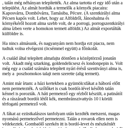
, talán még néhányan telepítették. Az alma tartotta el egy idő után a
települést. Az almát hordták a termelők a környék piacaira:
Kaposvárra, Dombóvárra, Tamásiba, Pécsre. (A szentkirályi alma
Pécsen kapós volt. Lehet, hogy az Alföldről, Jánoshalma és
környékéről hozott alma szebb volt, de a porrogi, porrogszentkirályi
alma ízben verte a homokon termett alföldit.) Az almát exportálták
külföldre is.
Ha nincs almásunk, és nagyanyám nem hordja ezt piacra, nem
tudtuk volna elvégezni (öcsémmel együtt) a főiskolát.
A család által telepített almafajta döntően a középtörzsű jonatán
volt. Akadt még sztarking, goldendelicsesz és londonpepin is. Volt
még egy a család számára telepített nyári érésű szentiványi alma is,
mely a poszhomokos talajt nem szerette (alig termett).
Amint már írtam: a házi kertekben a gyümölcsfákat a háború előtt
nem permetezték. A szőlőket is csak bordói-lével később talán
kénnel is porozták. A háti permetező egy rézből készült, a patinától
és a rászáradt bordói létől kék, membránszivattyús 10 l körüli
térfogatú permetező volt.
A fákat az ezüstkalászos tanfolyam után kezdték metszeni, magas
nyomású permetezővel permetezni. Talán a rovarok ellen nem is
védekeztek. Gombaölő szerkén itt is bordó-levet és mészkénlét