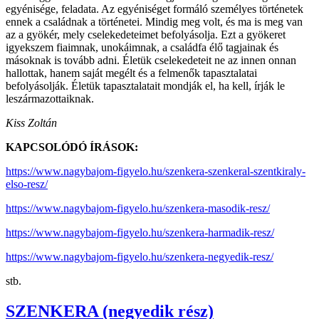
egyénisége, feladata. Az egyéniséget formáló személyes történetek
ennek a családnak a történetei. Mindig meg volt, és ma is meg van
az a gyökér, mely cselekedeteimet befolyásolja. Ezt a gyökeret
igyekszem fiaimnak, unokáimnak, a családfa élő tagjainak és
másoknak is tovább adni. Életük cselekedeteit ne az innen onnan
hallottak, hanem saját megélt és a felmenők tapasztalatai
befolyásolják. Életük tapasztalatait mondják el, ha kell, írják le
leszármazottaiknak.
Kiss Zoltán
KAPCSOLÓDÓ ÍRÁSOK:
https://www.nagybajom-figyelo.hu/szenkera-szenkeral-szentkiraly-
elso-resz/
https://www.nagybajom-figyelo.hu/szenkera-masodik-resz/
https://www.nagybajom-figyelo.hu/szenkera-harmadik-resz/
https://www.nagybajom-figyelo.hu/szenkera-negyedik-resz/
stb.
SZENKERA (negyedik rész)