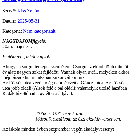
Szerző:
Kiss Zoltán
Dátum:
2025-05-31
Kategória:
Nem kategorizált
NAGYBAJOMfigyelő:
2025. május 31.
Emlékezem, tehát vagyok.
Ahogy a csurgói térképet szemlélem, Csurgó az elmúlt több mint 50
év alatt nagyon sokat fejlődött. Vannak olyan utcái, melyeken akkor
még társadalmi munkában kukoricát törtünk.
Az Eötvös utca végén még nem létezett a Gönczi utca. Az Eötvös
utca jobb oldali (Alsok felé a bal oldali) valamelyik utolsó házában
Radák tűzoltóhadnagy élt családjával.
1968 és 1971 ősze között.
Második osztályom az őszi akadályversenyen.
Az iskola minden évben szeptember végén akadályversenyt