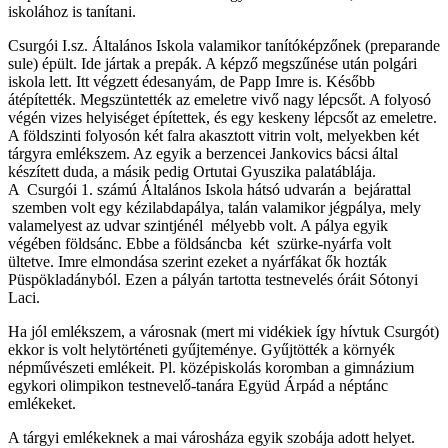
iskolához is tanítani.
Csurgói I.sz. Általános Iskola valamikor tanítóképzőnek (preparande
sule) épült. Ide jártak a prepák. A képző megszűnése után polgári
iskola lett. Itt végzett édesanyám, de Papp Imre is. Később
átépítették. Megszüntették az emeletre vivő nagy lépcsőt. A folyosó
végén vizes helyiséget építettek, és egy keskeny lépcsőt az emeletre.
A földszinti folyosón két falra akasztott vitrin volt, melyekben két
tárgyra emlékszem. Az egyik a berzencei Jankovics bácsi által
készített duda, a másik pedig Ortutai Gyuszika palatáblája.
A Csurgói 1. számú Általános Iskola hátsó udvarán a bejárattal
szemben volt egy kézilabdapálya, talán valamikor jégpálya, mely
valamelyest az udvar szintjénél mélyebb volt. A pálya egyik
végében földsánc. Ebbe a földsáncba két szürke-nyárfa volt
ültetve. Imre elmondása szerint ezeket a nyárfákat ők hozták
Püspökladányból. Ezen a pályán tartotta testnevelés óráit Sótonyi
Laci.
Ha jól emlékszem, a városnak (mert mi vidékiek így hívtuk Csurgót)
ekkor is volt helytörténeti gyűjteménye. Gyűjtötték a környék
népművészeti emlékeit. Pl. középiskolás koromban a gimnázium
egykori olimpikon testnevelő-tanára Együd Árpád a néptánc
emlékeket.
A tárgyi emlékeknek a mai városháza egyik szobája adott helyet.