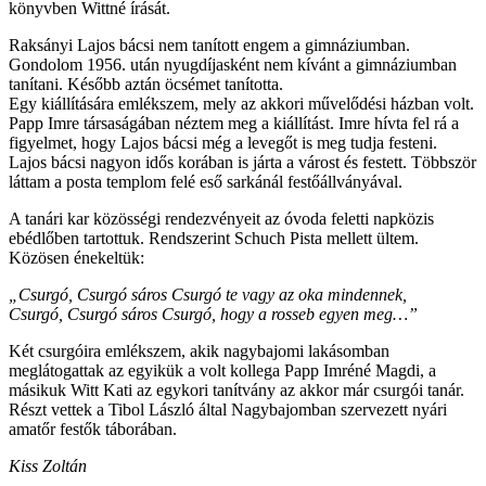
könyvben Wittné írását.
Raksányi Lajos bácsi nem tanított engem a gimnáziumban.
Gondolom 1956. után nyugdíjasként nem kívánt a gimnáziumban
tanítani. Később aztán öcsémet tanította.
Egy kiállítására emlékszem, mely az akkori művelődési házban volt.
Papp Imre társaságában néztem meg a kiállítást. Imre hívta fel rá a
figyelmet, hogy Lajos bácsi még a levegőt is meg tudja festeni.
Lajos bácsi nagyon idős korában is járta a várost és festett. Többször
láttam a posta templom felé eső sarkánál festőállványával.
A tanári kar közösségi rendezvényeit az óvoda feletti napközis
ebédlőben tartottuk. Rendszerint Schuch Pista mellett ültem.
Közösen énekeltük:
„Csurgó, Csurgó sáros Csurgó te vagy az oka mindennek,
Csurgó, Csurgó sáros Csurgó, hogy a rosseb egyen meg…”
Két csurgóira emlékszem, akik nagybajomi lakásomban
meglátogattak az egyikük a volt kollega Papp Imréné Magdi, a
másikuk Witt Kati az egykori tanítvány az akkor már csurgói tanár.
Részt vettek a Tibol László által Nagybajomban szervezett nyári
amatőr festők táborában.
Kiss Zoltán