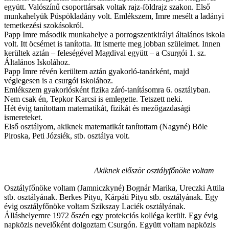
együtt. Valószínű csoporttársak voltak rajz-földrajz szakon. Első
munkahelyük Püspökladány volt. Emlékszem, Imre mesélt a ladányi
temetkezési szokásokról.
Papp Imre második munkahelye a porrogszentkirályi általános iskola
volt. Itt öcsémet is tanította. Itt ismerte meg jobban szüleimet. Innen
kerültek aztán – feleségével Magdival együtt – a Csurgói 1. sz.
Általános Iskolához.
Papp Imre révén kerültem aztán gyakorló-tanárként, majd
véglegesen is a csurgói iskolához.
Emlékszem gyakorlósként fizika záró-tanításomra 6. osztályban.
Nem csak én, Tepkor Karcsi is emlegette. Tetszett neki.
Hét évig tanítottam matematikát, fizikát és mezőgazdasági
ismereteket.
Első osztályom, akiknek matematikát tanítottam (Nagyné) Böle
Piroska, Peti Józsiék, stb. osztálya volt.
Akiknek először osztályfőnöke voltam
Osztályfőnöke voltam (Jamniczkyné) Bognár Marika, Ureczki Attila
stb. osztályának. Berkes Pityu, Kárpáti Pityu stb. osztályának. Egy
évig osztályfőnöke voltam Szikszay Laciék osztályának.
Álláshelyemre 1972 őszén egy protekciós kolléga került. Egy évig
napközis nevelőként dolgoztam Csurgón. Együtt voltam napközis