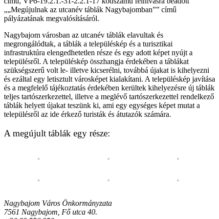
című, VP6-19.2.1.-31-2.2.1-17 kódszámú felhívásra beadott
„„Megújulnak az utcanév táblák Nagybajomban”” című
pályázatának megvalósításáról.
Nagybajom városban az utcanév táblák elavultak és
megrongálódtak, a táblák a településkép és a turisztikai
infrastruktúra elengedhetetlen része és egy adott képet nyújt a
településről. A településkép összhangja érdekében a táblákat
szükségszerű volt le- illetve kicserélni, továbbá újakat is kihelyezni
és ezáltal egy letisztult városképet kialakítani. A településkép javítása
és a megfelelő tájékoztatás érdekében kerültek kihelyezésre új táblák
teljes tartószerkezettel, illetve a meglévő tartószerkezettel rendelkező
táblák helyett újakat teszünk ki, ami egy egységes képet mutat a
településről az ide érkező turisták és átutazók számára.
A megújult táblák egy része:
Nagybajom Város Önkormányzata
7561 Nagybajom, Fő utca 40.