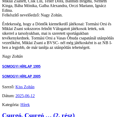
Miklai Zsanett, Csik Lili, Teller Dóra, Bánhidi Brigitta, Németh
Kinga, Bába Mónika, Galba Alexandra, Orczi Mariann, Ignácz
Edina.
Felkészítő nevelőedző: Nagy Zoltán.
Érdekesség, hogy a Döntők kiemelkedő játékosai: Tormási Orsi és
Miklai Zsani sokszoros felnőtt Válogatott játékosok lettek, sok
sikerrel a tarsolyukban, mai is szeretett sportágukban
tevékenykednek. Tormási Orsi a Vasas Óbuda csapatánál utánpótlás
vezetőként, Miklai Zsani a BVSC- nél még játékosként is az NB I-
ben a legjobb, de már tanítja az utánpótlás tehetségeit.
Nagy Zoltán
SOMOGYI HÍRLAP 1995
SOMOGYI HÍRLAP 2005
Szerző:
Kiss Zoltán
Dátum:
2025-06-12
Kategória:
Hírek
Csurgó. Csurgó … (2. rész)