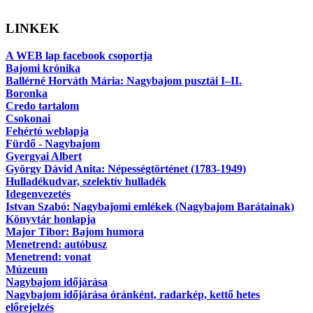
LINKEK
A WEB lap facebook csoportja
Bajomi krónika
Ballérné Horváth Mária: Nagybajom pusztái I–II.
Boronka
Credo tartalom
Csokonai
Fehértó weblapja
Fürdő - Nagybajom
Gyergyai Albert
György Dávid Anita: Népességtörténet (1783-1949)
Hulladékudvar, szelektív hulladék
Idegenvezetés
Istvan Szabó: Nagybajomi emlékek (Nagybajom Barátainak)
Könyvtár honlapja
Major Tibor: Bajom humora
Menetrend: autóbusz
Menetrend: vonat
Múzeum
Nagybajom időjárása
Nagybajom időjárása óránként, radarkép, kettő hetes
előrejelzés