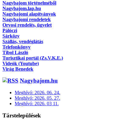
Nagybajom történelméből
Nagybajom.lap.hu
Nagybajomi alapítványok
Nagybajomi rendeletek
Orvosi rendelés, ügyelet
Pálóczi
Sárközy
Szállás, vendéglátás
Telefonkönyv
Tibol László
Turisztikai portál (Zs.V.K.E.)
Videók (Youtube)
Virág Benedek
Nagybajom.hu
Meghívó: 2026. 06. 24.
Meghívó: 2026. 05. 27.
Meghívó: 2026. 03 11.
Társtelepülések