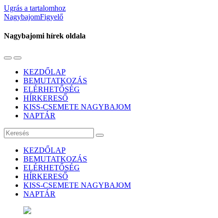
Ugrás a tartalomhoz
NagybajomFigyelő
Nagybajomi hírek oldala
Váltás
Használja
a
a
KEZDŐLAP
mobil
keresés
BEMUTATKOZÁS
menüre
mezőt
ELÉRHETŐSÉG
HÍRKERESŐ
KISS-CSEMETE NAGYBAJOM
NAPTÁR
Keresés
KEZDŐLAP
BEMUTATKOZÁS
ELÉRHETŐSÉG
HÍRKERESŐ
KISS-CSEMETE NAGYBAJOM
NAPTÁR