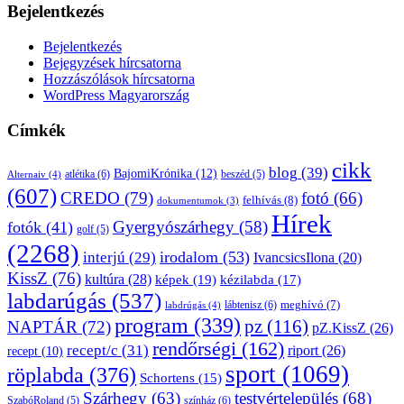
Bejelentkezés
Bejelentkezés
Bejegyzések hírcsatorna
Hozzászólások hírcsatorna
WordPress Magyarország
Címkék
cikk
blog
(39)
BajomiKrónika
(12)
atlétika
(6)
beszéd
(5)
Alternaiv
(4)
(607)
CREDO
(79)
fotó
(66)
felhívás
(8)
dokumentumok
(3)
Hírek
Gyergyószárhegy
(58)
fotók
(41)
golf
(5)
(2268)
irodalom
(53)
interjú
(29)
IvancsicsIlona
(20)
KissZ
(76)
kultúra
(28)
képek
(19)
kézilabda
(17)
labdarúgás
(537)
lábtenisz
(6)
meghívó
(7)
labdrúgás
(4)
program
(339)
pz
(116)
NAPTÁR
(72)
pZ.KissZ
(26)
rendőrségi
(162)
recept/c
(31)
riport
(26)
recept
(10)
sport
(1069)
röplabda
(376)
Schortens
(15)
Szárhegy
(63)
testvértelepülés
(68)
SzabóRoland
(5)
színház
(6)