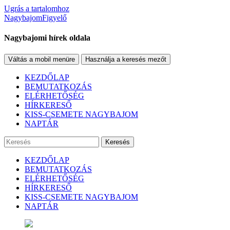
Ugrás a tartalomhoz
NagybajomFigyelő
Nagybajomi hírek oldala
Váltás a mobil menüre
Használja a keresés mezőt
KEZDŐLAP
BEMUTATKOZÁS
ELÉRHETŐSÉG
HÍRKERESŐ
KISS-CSEMETE NAGYBAJOM
NAPTÁR
Keresés
KEZDŐLAP
BEMUTATKOZÁS
ELÉRHETŐSÉG
HÍRKERESŐ
KISS-CSEMETE NAGYBAJOM
NAPTÁR