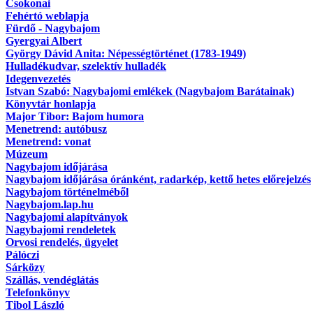
Csokonai
Fehértó weblapja
Fürdő - Nagybajom
Gyergyai Albert
György Dávid Anita: Népességtörténet (1783-1949)
Hulladékudvar, szelektív hulladék
Idegenvezetés
Istvan Szabó: Nagybajomi emlékek (Nagybajom Barátainak)
Könyvtár honlapja
Major Tibor: Bajom humora
Menetrend: autóbusz
Menetrend: vonat
Múzeum
Nagybajom időjárása
Nagybajom időjárása óránként, radarkép, kettő hetes előrejelzés
Nagybajom történelméből
Nagybajom.lap.hu
Nagybajomi alapítványok
Nagybajomi rendeletek
Orvosi rendelés, ügyelet
Pálóczi
Sárközy
Szállás, vendéglátás
Telefonkönyv
Tibol László