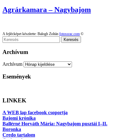
Agrárkamara – Nagybajom
A fejlécképet készítette: Balogh Zoltán
fotossrac.com
©
Keresés
Archívum
Archívum
Események
LINKEK
A WEB lap facebook csoportja
Bajomi krónika
Ballérné Horváth Mária: Nagybajom pusztái I–II.
Boronka
Credo tartalom