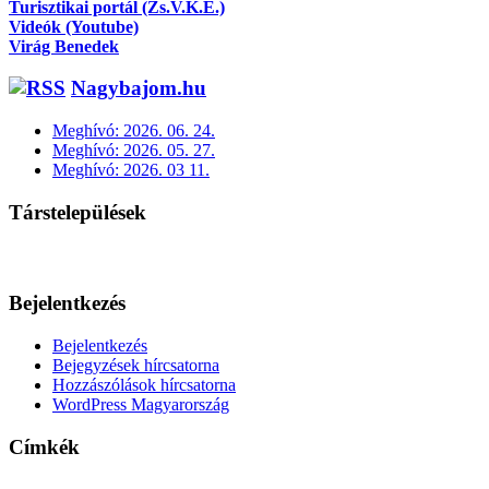
Turisztikai portál (Zs.V.K.E.)
Videók (Youtube)
Virág Benedek
Nagybajom.hu
Meghívó: 2026. 06. 24.
Meghívó: 2026. 05. 27.
Meghívó: 2026. 03 11.
Társtelepülések
Bejelentkezés
Bejelentkezés
Bejegyzések hírcsatorna
Hozzászólások hírcsatorna
WordPress Magyarország
Címkék