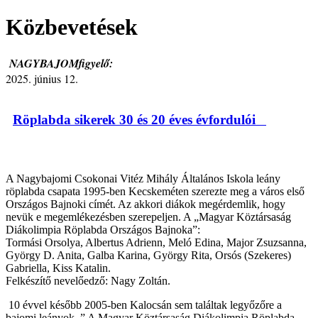
Közbevetések
NAGYBAJOMfigyelő:
2025. június 12.
Röplabda sikerek 30 és 20 éves évfordulói
A Nagybajomi Csokonai Vitéz Mihály Általános Iskola leány
röplabda csapata 1995-ben Kecskeméten szerezte meg a város első
Országos Bajnoki címét. Az akkori diákok megérdemlik, hogy
nevük e megemlékezésben szerepeljen. A „Magyar Köztársaság
Diákolimpia Röplabda Országos Bajnoka”:
Tormási Orsolya, Albertus Adrienn, Meló Edina, Major Zsuzsanna,
György D. Anita, Galba Karina, György Rita, Orsós (Szekeres)
Gabriella, Kiss Katalin.
Felkészítő nevelőedző: Nagy Zoltán.
10 évvel később 2005-ben Kalocsán sem találtak legyőzőre a
bajomi leányok. ” A Magyar Köztársaság Diákolimpia Röplabda