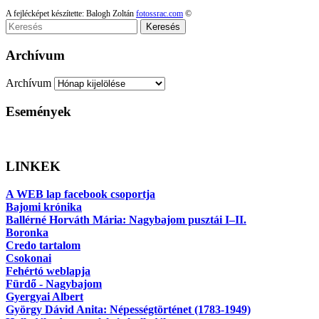
A fejlécképet készítette: Balogh Zoltán
fotossrac.com
©
Keresés
Archívum
Archívum
Események
LINKEK
A WEB lap facebook csoportja
Bajomi krónika
Ballérné Horváth Mária: Nagybajom pusztái I–II.
Boronka
Credo tartalom
Csokonai
Fehértó weblapja
Fürdő - Nagybajom
Gyergyai Albert
György Dávid Anita: Népességtörténet (1783-1949)