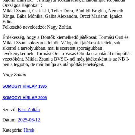
Országos Bajnoka” :
Miklai Zsanett, Csik Lili, Teller Dóra, Bánhidi Brigitta, Németh
Kinga, Bába Mónika, Galba Alexandra, Orczi Mariann, Ignácz
Edina.
Felkészítő nevelőedző: Nagy Zoltán.
Érdekesség, hogy a Döntők kiemelkedő játékosai: Tormási Orsi és
Miklai Zsani sokszoros felnőtt Válogatott játékosok lettek, sok
sikerrel a tarsolyukban, mai is szeretett sportágukban
tevékenykednek. Tormási Orsi a Vasas Óbuda csapatánál utánpótlás
vezetőként, Miklai Zsani a BVSC- nél még játékosként is az NB I-
ben a legjobb, de már tanítja az utánpótlás tehetségeit.
Nagy Zoltán
SOMOGYI HÍRLAP 1995
SOMOGYI HÍRLAP 2005
Szerző:
Kiss Zoltán
Dátum:
2025-06-12
Kategória:
Hírek