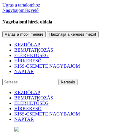
Ugrás a tartalomhoz
NagybajomFigyelő
Nagybajomi hírek oldala
Váltás a mobil menüre
Használja a keresés mezőt
KEZDŐLAP
BEMUTATKOZÁS
ELÉRHETŐSÉG
HÍRKERESŐ
KISS-CSEMETE NAGYBAJOM
NAPTÁR
Keresés
KEZDŐLAP
BEMUTATKOZÁS
ELÉRHETŐSÉG
HÍRKERESŐ
KISS-CSEMETE NAGYBAJOM
NAPTÁR