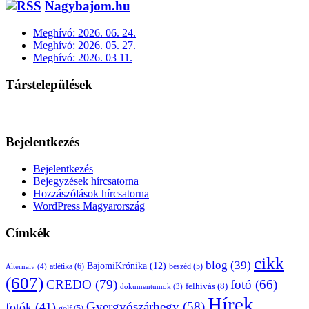
Nagybajom.hu
Meghívó: 2026. 06. 24.
Meghívó: 2026. 05. 27.
Meghívó: 2026. 03 11.
Társtelepülések
Bejelentkezés
Bejelentkezés
Bejegyzések hírcsatorna
Hozzászólások hírcsatorna
WordPress Magyarország
Címkék
cikk
blog
(39)
BajomiKrónika
(12)
atlétika
(6)
beszéd
(5)
Alternaiv
(4)
(607)
CREDO
(79)
fotó
(66)
felhívás
(8)
dokumentumok
(3)
Hírek
Gyergyószárhegy
(58)
fotók
(41)
golf
(5)