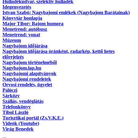
Hulladékudvar, szelektív hulladék
Idegenvezetés
Istvan Szabó: Nagybajomi emlékek (Nagybajom Barátainak)
Könyvtár honlapja
Major Tibor: Bajom humora
Menetrend: autóbusz
Menetrend: vonat
Múzeum
Nagybajom időjárása
Nagybajom időjárása óránként, radarkép, kettő hetes
előrejelzés
Nagybajom történelméből
Nagybajom.lap.hu
Nagybajomi alapítványok
Nagybajomi rendeletek
Orvosi rendelés, ügyelet
Pálóczi
Sárközy
Szállás, vendéglátás
Telefonkönyv
Tibol László
Turisztikai portál (Zs.V.K.E.)
Videók (Youtube)
Virág Benedek