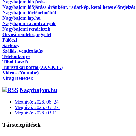
Nagybajom időjárása
Nagybajom időjárása óránként, radarkép, kettő hetes előrejelzés
Nagybajom történelméből
Nagybajom.lap.hu
Nagybajomi alapítványok
Nagybajomi rendeletek
Orvosi rendelés, ügyelet
Pálóczi
Sárközy
Szállás, vendéglátás
Telefonkönyv
Tibol László
Turisztikai portál (Zs.V.K.E.)
Videók (Youtube)
Virág Benedek
Nagybajom.hu
Meghívó: 2026. 06. 24.
Meghívó: 2026. 05. 27.
Meghívó: 2026. 03 11.
Társtelepülések