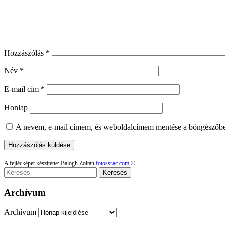
Hozzászólás
*
Név
*
E-mail cím
*
Honlap
A nevem, e-mail címem, és weboldalcímem mentése a böngészőb
A fejlécképet készítette: Balogh Zoltán
fotossrac.com
©
Keresés
Archívum
Archívum