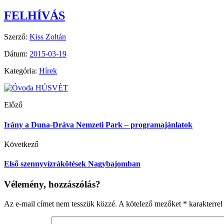
FELHÍVÁS
Szerző:
Kiss Zoltán
Dátum:
2015-03-19
Kategória:
Hírek
Előző
Irány a Duna-Dráva Nemzeti Park – programajánlatok
Következő
Első szennyvízrákötések Nagybajomban
Vélemény, hozzászólás?
Az e-mail címet nem tesszük közzé.
A kötelező mezőket
*
karakterrel 