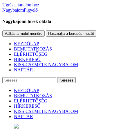
Ugrás a tartalomhoz
NagybajomFigyelő
Nagybajomi hírek oldala
Váltás a mobil menüre
Használja a keresés mezőt
KEZDŐLAP
BEMUTATKOZÁS
ELÉRHETŐSÉG
HÍRKERESŐ
KISS-CSEMETE NAGYBAJOM
NAPTÁR
Keresés
KEZDŐLAP
BEMUTATKOZÁS
ELÉRHETŐSÉG
HÍRKERESŐ
KISS-CSEMETE NAGYBAJOM
NAPTÁR