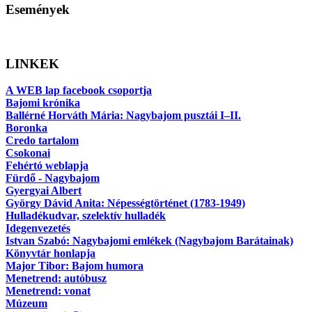
Események
LINKEK
A WEB lap facebook csoportja
Bajomi krónika
Ballérné Horváth Mária: Nagybajom pusztái I–II.
Boronka
Credo tartalom
Csokonai
Fehértó weblapja
Fürdő - Nagybajom
Gyergyai Albert
György Dávid Anita: Népességtörténet (1783-1949)
Hulladékudvar, szelektív hulladék
Idegenvezetés
Istvan Szabó: Nagybajomi emlékek (Nagybajom Barátainak)
Könyvtár honlapja
Major Tibor: Bajom humora
Menetrend: autóbusz
Menetrend: vonat
Múzeum