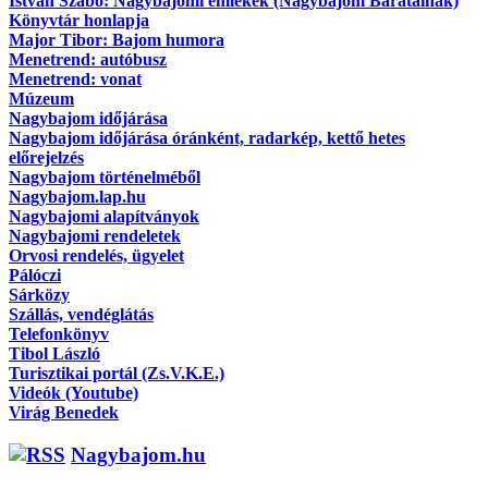
Istvan Szabó: Nagybajomi emlékek (Nagybajom Barátainak)
Könyvtár honlapja
Major Tibor: Bajom humora
Menetrend: autóbusz
Menetrend: vonat
Múzeum
Nagybajom időjárása
Nagybajom időjárása óránként, radarkép, kettő hetes
előrejelzés
Nagybajom történelméből
Nagybajom.lap.hu
Nagybajomi alapítványok
Nagybajomi rendeletek
Orvosi rendelés, ügyelet
Pálóczi
Sárközy
Szállás, vendéglátás
Telefonkönyv
Tibol László
Turisztikai portál (Zs.V.K.E.)
Videók (Youtube)
Virág Benedek
Nagybajom.hu