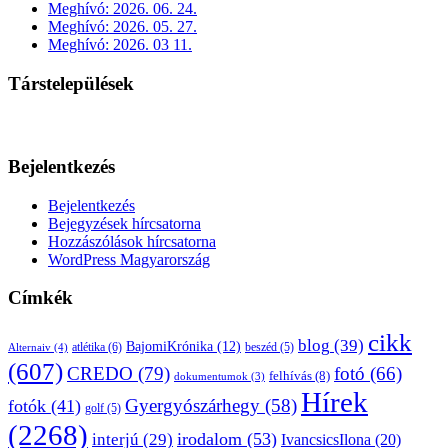
Meghívó: 2026. 06. 24.
Meghívó: 2026. 05. 27.
Meghívó: 2026. 03 11.
Társtelepülések
Bejelentkezés
Bejelentkezés
Bejegyzések hírcsatorna
Hozzászólások hírcsatorna
WordPress Magyarország
Címkék
cikk
blog
(39)
BajomiKrónika
(12)
atlétika
(6)
beszéd
(5)
Alternaiv
(4)
(607)
CREDO
(79)
fotó
(66)
felhívás
(8)
dokumentumok
(3)
Hírek
Gyergyószárhegy
(58)
fotók
(41)
golf
(5)
(2268)
irodalom
(53)
interjú
(29)
IvancsicsIlona
(20)