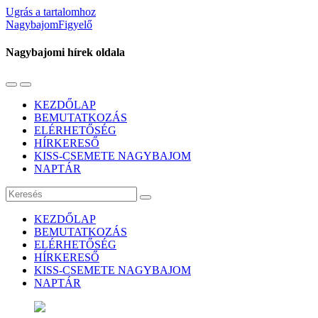
Ugrás a tartalomhoz
NagybajomFigyelő
Nagybajomi hírek oldala
Váltás
Használja
a
a
KEZDŐLAP
mobil
keresés
BEMUTATKOZÁS
menüre
mezőt
ELÉRHETŐSÉG
HÍRKERESŐ
KISS-CSEMETE NAGYBAJOM
NAPTÁR
Keresés
KEZDŐLAP
BEMUTATKOZÁS
ELÉRHETŐSÉG
HÍRKERESŐ
KISS-CSEMETE NAGYBAJOM
NAPTÁR