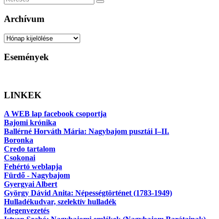
Keresés
Archívum
Archívum
Események
LINKEK
A WEB lap facebook csoportja
Bajomi krónika
Ballérné Horváth Mária: Nagybajom pusztái I–II.
Boronka
Credo tartalom
Csokonai
Fehértó weblapja
Fürdő - Nagybajom
Gyergyai Albert
György Dávid Anita: Népességtörténet (1783-1949)
Hulladékudvar, szelektív hulladék
Idegenvezetés