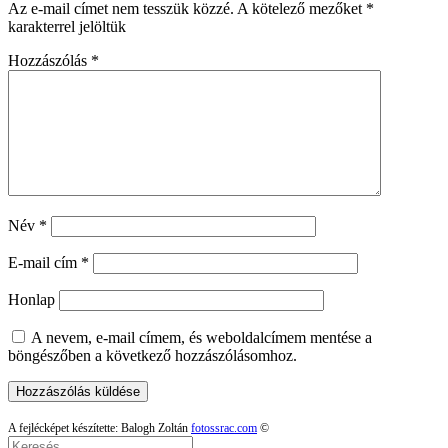
Az e-mail címet nem tesszük közzé.
A kötelező mezőket
*
karakterrel jelöltük
Hozzászólás
*
Név
*
E-mail cím
*
Honlap
A nevem, e-mail címem, és weboldalcímem mentése a
böngészőben a következő hozzászólásomhoz.
A fejlécképet készítette: Balogh Zoltán
fotossrac.com
©