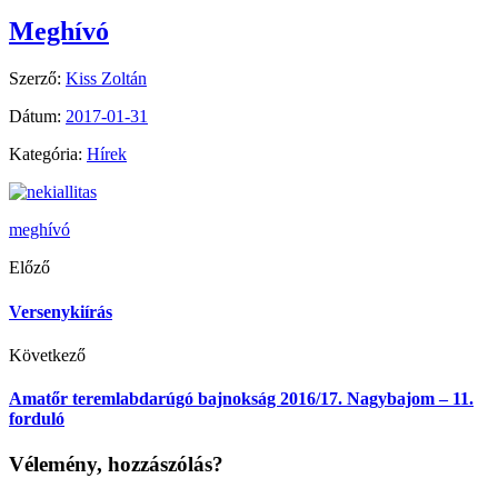
Meghívó
Szerző:
Kiss Zoltán
Dátum:
2017-01-31
Kategória:
Hírek
meghívó
Előző
Versenykiírás
Következő
Amatőr teremlabdarúgó bajnokság 2016/17. Nagybajom – 11.
forduló
Vélemény, hozzászólás?