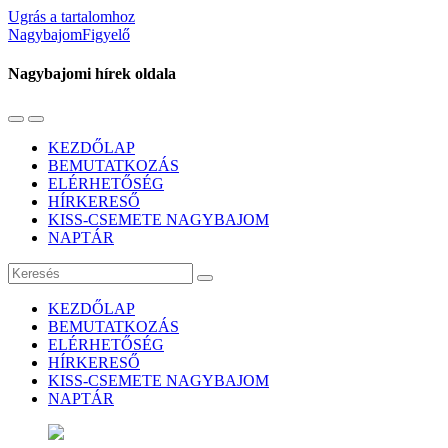
Ugrás a tartalomhoz
NagybajomFigyelő
Nagybajomi hírek oldala
Váltás
Használja
a
a
KEZDŐLAP
mobil
keresés
BEMUTATKOZÁS
menüre
mezőt
ELÉRHETŐSÉG
HÍRKERESŐ
KISS-CSEMETE NAGYBAJOM
NAPTÁR
Keresés
KEZDŐLAP
BEMUTATKOZÁS
ELÉRHETŐSÉG
HÍRKERESŐ
KISS-CSEMETE NAGYBAJOM
NAPTÁR