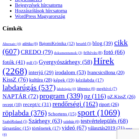
Bejegyzések hírcsatorna
Hozzászólások hírcsatorna
WordPress Magyarország
Címkék
cikk
blog
(39)
BajomiKrónika
(12)
atlétika
(6)
beszéd
(5)
Alternaiv
(4)
(607)
CREDO
(79)
fotó
(66)
felhívás
(8)
dokumentumok
(3)
Hírek
Gyergyószárhegy
(58)
fotók
(41)
golf
(5)
(2268)
irodalom
(53)
interjú
(29)
IvancsicsIlona
(20)
KissZ
(76)
kultúra
(28)
képek
(19)
kézilabda
(17)
labdarúgás
(537)
lábtenisz
(6)
meghívó
(7)
labdrúgás
(4)
program
(339)
pz
(116)
NAPTÁR
(72)
pZ.KissZ
(26)
rendőrségi
(162)
recept/c
(31)
riport
(26)
recept
(10)
sport
(1069)
röplabda
(376)
Schortens
(15)
Szárhegy
(63)
testvértelepülés
(68)
SzabóRoland
(5)
színház
(6)
videó
(67)
választás2019
(21)
társastánc
(15)
történetek
(17)
zene
(4)