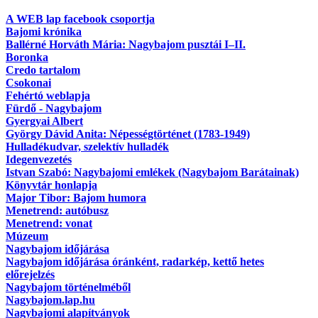
A WEB lap facebook csoportja
Bajomi krónika
Ballérné Horváth Mária: Nagybajom pusztái I–II.
Boronka
Credo tartalom
Csokonai
Fehértó weblapja
Fürdő - Nagybajom
Gyergyai Albert
György Dávid Anita: Népességtörténet (1783-1949)
Hulladékudvar, szelektív hulladék
Idegenvezetés
Istvan Szabó: Nagybajomi emlékek (Nagybajom Barátainak)
Könyvtár honlapja
Major Tibor: Bajom humora
Menetrend: autóbusz
Menetrend: vonat
Múzeum
Nagybajom időjárása
Nagybajom időjárása óránként, radarkép, kettő hetes
előrejelzés
Nagybajom történelméből
Nagybajom.lap.hu
Nagybajomi alapítványok