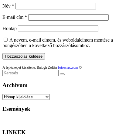
Név
*
E-mail cím
*
Honlap
A nevem, e-mail címem, és weboldalcímem mentése a
böngészőben a következő hozzászólásomhoz.
A fejlécképet készítette: Balogh Zoltán
fotossrac.com
©
Keresés
Archívum
Archívum
Események
LINKEK