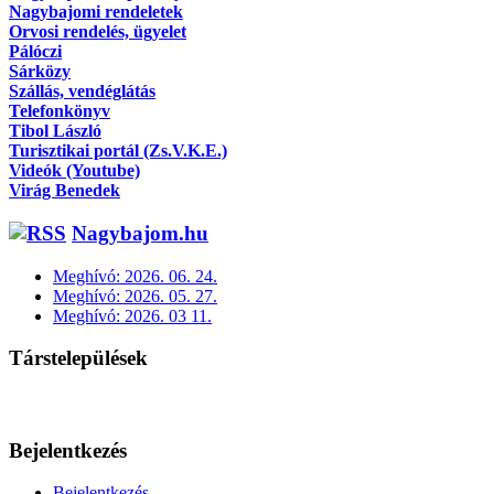
Nagybajomi rendeletek
Orvosi rendelés, ügyelet
Pálóczi
Sárközy
Szállás, vendéglátás
Telefonkönyv
Tibol László
Turisztikai portál (Zs.V.K.E.)
Videók (Youtube)
Virág Benedek
Nagybajom.hu
Meghívó: 2026. 06. 24.
Meghívó: 2026. 05. 27.
Meghívó: 2026. 03 11.
Társtelepülések
Bejelentkezés
Bejelentkezés