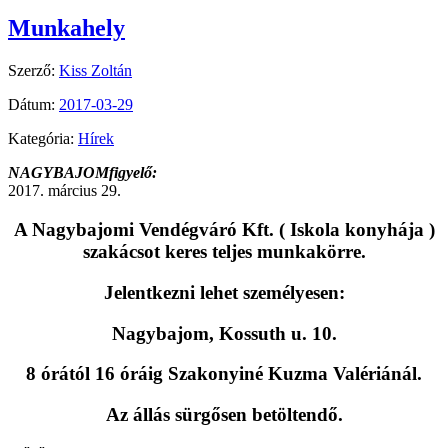
Munkahely
Szerző:
Kiss Zoltán
Dátum:
2017-03-29
Kategória:
Hírek
NAGYBAJOMfigyelő:
2017. március 29.
A
Nagybajomi Vendégváró Kft
. ( Iskola konyhája )
szakácsot keres teljes munkakörre.
Jelentkezni lehet személyesen:
Nagybajom, Kossuth u. 10.
8 órától 16 óráig Szakonyiné Kuzma Valériánál.
Az állás sürgősen betöltendő.