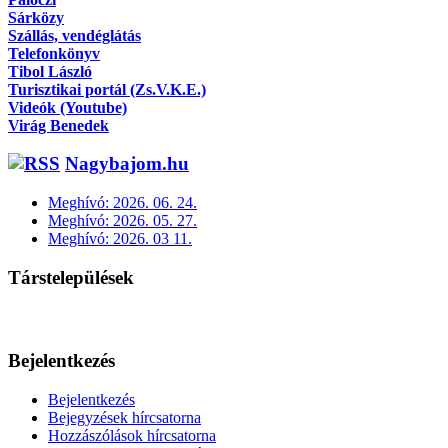
Sárközy
Szállás, vendéglátás
Telefonkönyv
Tibol László
Turisztikai portál (Zs.V.K.E.)
Videók (Youtube)
Virág Benedek
Nagybajom.hu
Meghívó: 2026. 06. 24.
Meghívó: 2026. 05. 27.
Meghívó: 2026. 03 11.
Társtelepülések
Bejelentkezés
Bejelentkezés
Bejegyzések hírcsatorna
Hozzászólások hírcsatorna