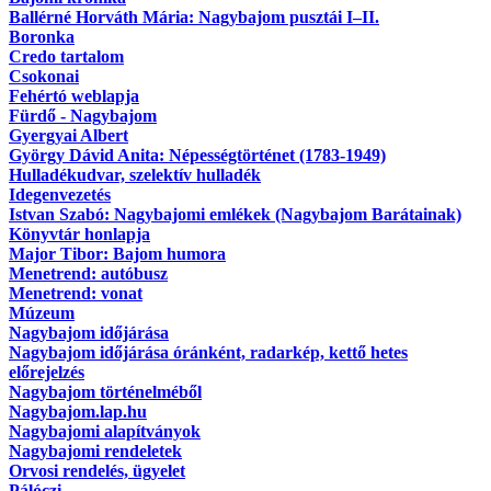
Ballérné Horváth Mária: Nagybajom pusztái I–II.
Boronka
Credo tartalom
Csokonai
Fehértó weblapja
Fürdő - Nagybajom
Gyergyai Albert
György Dávid Anita: Népességtörténet (1783-1949)
Hulladékudvar, szelektív hulladék
Idegenvezetés
Istvan Szabó: Nagybajomi emlékek (Nagybajom Barátainak)
Könyvtár honlapja
Major Tibor: Bajom humora
Menetrend: autóbusz
Menetrend: vonat
Múzeum
Nagybajom időjárása
Nagybajom időjárása óránként, radarkép, kettő hetes
előrejelzés
Nagybajom történelméből
Nagybajom.lap.hu
Nagybajomi alapítványok
Nagybajomi rendeletek
Orvosi rendelés, ügyelet
Pálóczi