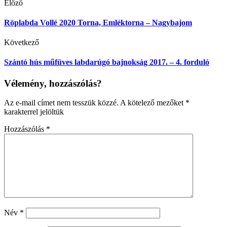
Előző
Röplabda Vollé 2020 Torna, Emléktorna – Nagybajom
Következő
Szántó hús műfüves labdarúgó bajnokság 2017. – 4. forduló
Vélemény, hozzászólás?
Az e-mail címet nem tesszük közzé.
A kötelező mezőket
*
karakterrel jelöltük
Hozzászólás
*
Név
*