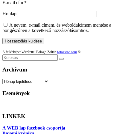
E-mail cím
*
Honlap
A nevem, e-mail címem, és weboldalcímem mentése a
böngészőben a következő hozzászólásomhoz.
A fejlécképet készítette: Balogh Zoltán
fotossrac.com
©
Keresés
Archívum
Archívum
Események
LINKEK
A WEB lap facebook csoportja
Bajomi krónika