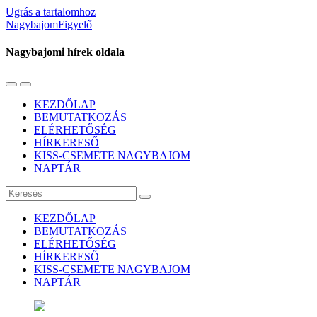
Ugrás a tartalomhoz
NagybajomFigyelő
Nagybajomi hírek oldala
Váltás
Használja
a
a
KEZDŐLAP
mobil
keresés
BEMUTATKOZÁS
menüre
mezőt
ELÉRHETŐSÉG
HÍRKERESŐ
KISS-CSEMETE NAGYBAJOM
NAPTÁR
Keresés
KEZDŐLAP
BEMUTATKOZÁS
ELÉRHETŐSÉG
HÍRKERESŐ
KISS-CSEMETE NAGYBAJOM
NAPTÁR