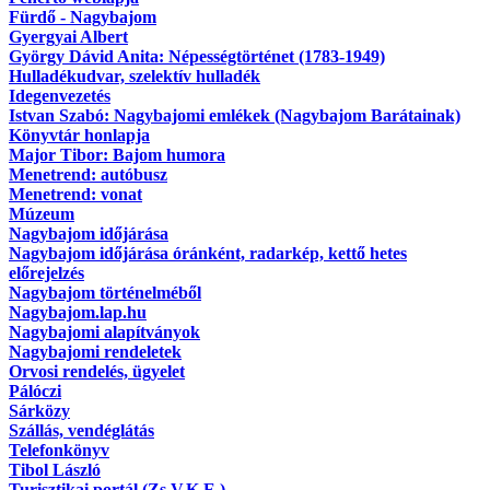
Fürdő - Nagybajom
Gyergyai Albert
György Dávid Anita: Népességtörténet (1783-1949)
Hulladékudvar, szelektív hulladék
Idegenvezetés
Istvan Szabó: Nagybajomi emlékek (Nagybajom Barátainak)
Könyvtár honlapja
Major Tibor: Bajom humora
Menetrend: autóbusz
Menetrend: vonat
Múzeum
Nagybajom időjárása
Nagybajom időjárása óránként, radarkép, kettő hetes
előrejelzés
Nagybajom történelméből
Nagybajom.lap.hu
Nagybajomi alapítványok
Nagybajomi rendeletek
Orvosi rendelés, ügyelet
Pálóczi
Sárközy
Szállás, vendéglátás
Telefonkönyv
Tibol László
Turisztikai portál (Zs.V.K.E.)