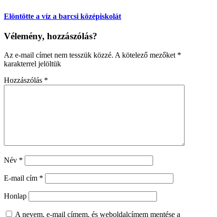
Elöntötte a víz a barcsi középiskolát
Vélemény, hozzászólás?
Az e-mail címet nem tesszük közzé.
A kötelező mezőket
*
karakterrel jelöltük
Hozzászólás
*
Név
*
E-mail cím
*
Honlap
A nevem, e-mail címem, és weboldalcímem mentése a