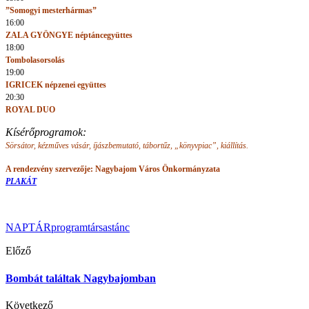
”Somogyi mesterhármas”
16:00
ZALA GYÖNGYE néptáncegyüttes
18:00
Tombolasorsolás
19:00
IGRICEK népzenei együttes
20:30
ROYAL DUO
Kísérőprogramok:
Sörsátor, kézműves vásár, íjászbemutató, tábortűz,
„könyvpiac”,
kiállítás.
A rendezvény szervezője: Nagybajom Város Önkormányzata
PLAKÁT
NAPTÁR
program
társastánc
Előző
Bombát találtak Nagybajomban
Következő