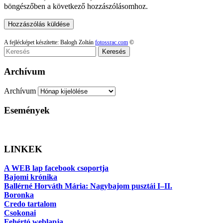
böngészőben a következő hozzászólásomhoz.
A fejlécképet készítette: Balogh Zoltán
fotossrac.com
©
Keresés
Archívum
Archívum
Események
LINKEK
A WEB lap facebook csoportja
Bajomi krónika
Ballérné Horváth Mária: Nagybajom pusztái I–II.
Boronka
Credo tartalom
Csokonai
Fehértó weblapja