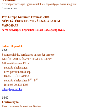
Személyazonosságát igazoló iratát és Taj-kártyáját hozza magával.
Sportcsarnok
Pécs
Európa Kulturális Fővárosa 2010.
NÉPI JÁTÉKOK FESZTIVÁL NAGYBAJOM
VÁROSNAP
A rendezvények helyszínei: Iskola köz, sportpályák.
Július 30. péntek
9:00
Strandröplabda, kerékpáros ügyességi verseny
KERÉKPÁROS ÜGYESSÉGI VERSENY
1-8. osztályos tanulóknak
– nevezés a helyszinen
– kerékpárt mindenki kap
STRANDRÖPLABDA
30
50
– nevezés a helyszínen 8
– 8
– Info: 06 20 805 4096
info@bajomifi.hu
14:00
Fesztiválnyító
Kerékpártároló ünnepélyes átadása