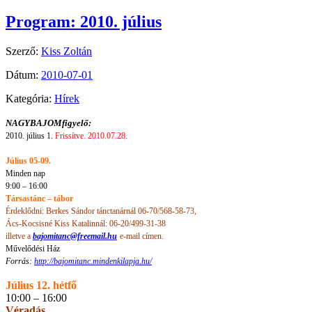
Program: 2010. július
Szerző:
Kiss Zoltán
Dátum:
2010-07-01
Kategória:
Hírek
NAGYBAJOMfigyelő:
2010. július 1.
Frissítve. 2010.07.28.
Július 05-09.
Minden nap
9:00 – 16:00
Társastánc – tábor
Érdeklődni: Berkes Sándor tánctanárnál
06-70/568-58-73,
Ács-Kocsisné Kiss Katalinnál
:
06-20/499-31-38
illetve a
bajomitanc@freemail.hu
e-mail címen.
Művelődési Ház
Forrás:
http://bajomitanc.mindenkilapja.hu/
Július 12. hétfő
10:00 – 16:00
Véradás