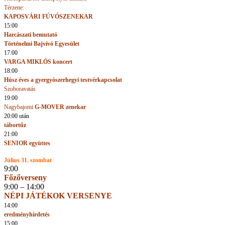
Térzene:
KAPOSVÁRI FÚVÓSZENEKAR
15:00
Harcászati bemutató
Történelmi Bajvívó Egyesület
17:00
VARGA MIKLÓS koncert
18:00
Húsz éves a gyergyószerhegyi testvérkapcsolat
Szoboravatás
19:00
Nagybajomi
G-MOVER zenekar
20:00 után
tábortűz
21:00
SENIOR együttes
Július 31. szombat
9:00
Főzőverseny
9:00 – 14:00
NÉPI JÁTÉKOK VERSENYE
14:00
eredményhírdetés
15:00