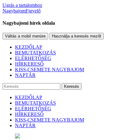
Ugrás a tartalomhoz
NagybajomFigyelő
Nagybajomi hírek oldala
Váltás a mobil menüre
Használja a keresés mezőt
KEZDŐLAP
BEMUTATKOZÁS
ELÉRHETŐSÉG
HÍRKERESŐ
KISS-CSEMETE NAGYBAJOM
NAPTÁR
Keresés
KEZDŐLAP
BEMUTATKOZÁS
ELÉRHETŐSÉG
HÍRKERESŐ
KISS-CSEMETE NAGYBAJOM
NAPTÁR