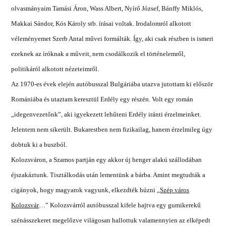
olvasmányaim Tamási Áron, Wass Albert, Nyírő József, Bánffy Miklós,
Makkai Sándor, Kós Károly stb. írásai voltak. Irodalomról alkotott
véleményemet Szerb Antal művei formálták. Így, aki csak részben is ismeri
ezeknek az íróknak a műveit, nem csodálkozik el történelemről,
politikáról alkotott nézeteimről.
Az 1970-es évek elején autóbusszal Bulgáriába utazva jutottam ki először
Romániába és utaztam keresztül Erdély egy részén. Volt egy román
„idegenvezetőnk”, aki igyekezett lehűteni Erdély iránti érzelmeinket.
Jelentem nem sikerült. Bukarestben nem fizikailag, hanem érzelmileg úgy
dobtuk ki a buszból.
Kolozsváron, a Szamos partján egy akkor új henger alakú szállodában
éjszakáztunk. Tisztálkodás után lementünk a bárba. Amint megtudták a
cigányok, hogy magyarok vagyunk, elkezdték húzni „
Szép város
Kolozsvár
…” Kolozsvárról autóbusszal kifele hajtva egy gumikerekű
szénásszekeret megelőzve világosan hallottuk valamennyien az elképedt