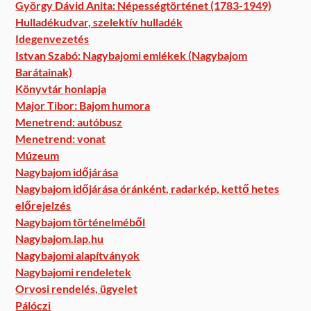
György Dávid Anita: Népességtörténet (1783-1949)
Hulladékudvar, szelektív hulladék
Idegenvezetés
Istvan Szabó: Nagybajomi emlékek (Nagybajom
Barátainak)
Könyvtár honlapja
Major Tibor: Bajom humora
Menetrend: autóbusz
Menetrend: vonat
Múzeum
Nagybajom időjárása
Nagybajom időjárása óránként, radarkép, kettő hetes
előrejelzés
Nagybajom történelméből
Nagybajom.lap.hu
Nagybajomi alapítványok
Nagybajomi rendeletek
Orvosi rendelés, ügyelet
Pálóczi