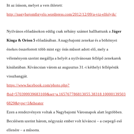
Itt az írásom, melyet a vers ihletett:
http://nagybajomfigyelo.wordpress.com/2012/12/09/a-viz-elfolyik/
Nyilvános előadásokon eddig csak néhány számot hallhattunk a
Jáger
Kinga & Orion 5
előadásában. A nagybajomi zenekar és a böhönyei
énekes összeforrott több mint egy órás műsort adott elő, mely a
véleményem szerint megállja a helyét a nyilvánosan fellépő zenekarok
kínálatában. Kíváncsian várom az augusztus 31.-i kéthelyi fellépésük
visszhangját.
https://www.facebook.com/photo.php?
fbid=570399939683169&set=a.165767786813055.38318.10000139503
6829&type=1&theater
Ezen a rendezvényen voltak a Nagybajomi Városnapok alatt legtöbben.
Becslésem szerint három, négyszáz ember volt kíváncsi – a csepegő eső
ellenére – a műsorra.