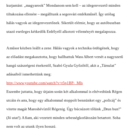
kurjantást: „magyarook” Mondanom sem kell – az idegenvezető minden
tiltakozása ellenére – megálltunk a segesvári emlékműnél. Így utólag
hálás vagyok az idegenvezetőnek. Sikerült elérnie, hogy az autóbuszban
utazó esetleges kétkedők Erdélyről alkotott véleményét megalapozza.
A műsor közben leállt a zene. Hálás vagyok a technika ördögének, hogy
az előadást megakasztotta, hogy hallhattuk Wass Albert versét a nagyszerű
hangú szászrégeni énekestől, Szabó Gyula Győzőtől, akit a „Társulat”
adásaiból ismerhettünk meg:
http://www.youtube.com/watch?v=r5p1BP-_MIs
Eszembe juttatta, hogy útjaim során két alkalommal is eltévedtünk Régen
utcáin és arra, hogy egy alkalommal stoppolt bennünket egy „policáj” és
vitette magát Maroshévíztől Régenig. Úgy búcsúzott tőlünk „Drun bun!”
(Jó utat!). A fiam, aki vezetett minden sebességkorlátozást betartott. Soha
nem volt az utunk ilyen hosszú.