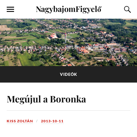
NagybajomFigyelő
VIDEÓK
Megújul a Boronka
KISS ZOLTÁN
2013-10-11