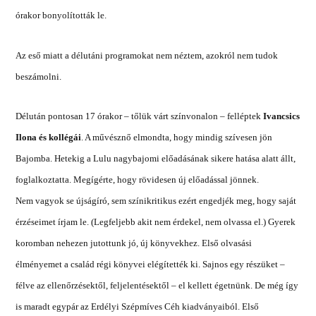
órakor bonyolították le.
Az eső miatt a délutáni programokat nem néztem, azokról nem tudok
beszámolni.
Délután pontosan 17 órakor – tőlük várt színvonalon – felléptek
Ivancsics
Ilona és kollégái
. A művésznő elmondta, hogy mindig szívesen jön
Bajomba. Hetekig a Lulu nagybajomi előadásának sikere hatása alatt állt,
foglalkoztatta. Megígérte, hogy rövidesen új előadással jönnek.
Nem vagyok se újságíró, sem színikritikus ezért engedjék meg, hogy saját
érzéseimet írjam le. (Legfeljebb akit nem érdekel, nem olvassa el.) Gyerek
koromban nehezen jutottunk jó, új könyvekhez. Első olvasási
élményemet a család régi könyvei elégítették ki. Sajnos egy részüket –
félve az ellenőrzésektől, feljelentésektől – el kellett égetnünk. De még így
is maradt egypár az Erdélyi Szépmíves Céh kiadványaiból. Első