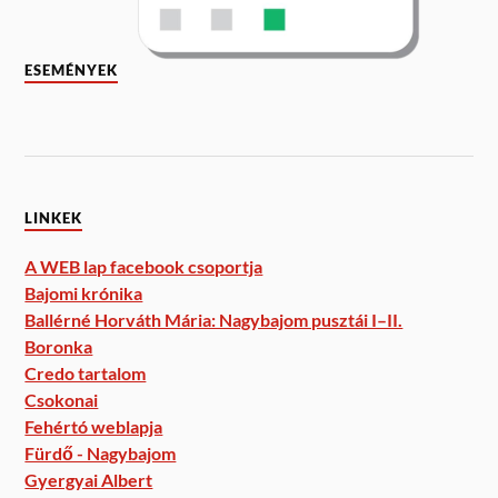
ESEMÉNYEK
LINKEK
A WEB lap facebook csoportja
Bajomi krónika
Ballérné Horváth Mária: Nagybajom pusztái I–II.
Boronka
Credo tartalom
Csokonai
Fehértó weblapja
Fürdő - Nagybajom
Gyergyai Albert