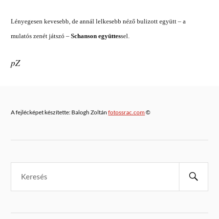
Lényegesen kevesebb, de annál lelkesebb néző bulizott együtt – a
mulatós zenét játszó –
Schanson együttes
sel.
pZ
A fejlécképet készítette: Balogh Zoltán
fotossrac.com
©