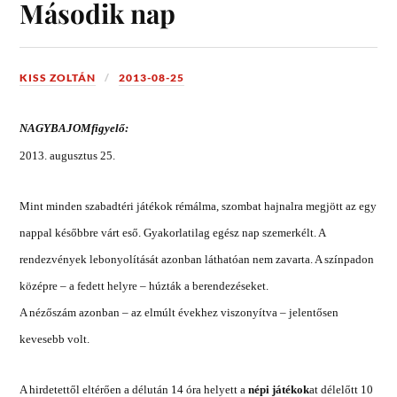
Második nap
KISS ZOLTÁN
2013-08-25
NAGYBAJOMfigyelő:
2013. augusztus 25.
Mint minden szabadtéri játékok rémálma, szombat hajnalra megjött az egy
nappal későbbre várt eső. Gyakorlatilag egész nap szemerkélt. A
rendezvények lebonyolítását azonban láthatóan nem zavarta. A színpadon
középre – a fedett helyre – húzták a berendezéseket.
A nézőszám azonban – az elmúlt évekhez viszonyítva – jelentősen
kevesebb volt.
A hirdetettől eltérően a délután 14 óra helyett a
népi játékok
at délelőtt 10