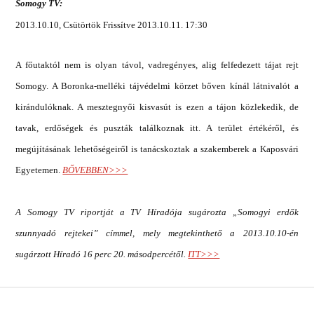
Somogy TV:
2013.10.10, Csütörtök Frissítve 2013.10.11. 17:30
A főutaktól nem is olyan távol, vadregényes, alig felfedezett tájat rejt
Somogy. A Boronka-melléki tájvédelmi körzet bőven kínál látnivalót a
kirándulóknak. A mesztegnyői kisvasút is ezen a tájon közlekedik, de
tavak, erdőségek és puszták találkoznak itt. A terület értékéről, és
megújításának lehetőségeiről is tanácskoztak a szakemberek a Kaposvári
Egyetemen.
BŐVEBBEN>>>
A Somogy TV riportját a TV Híradója sugározta „Somogyi erdők
szunnyadó rejtekei” címmel, mely megtekinthető a 2013.10.10-én
sugárzott Híradó 16 perc 20. másodpercétől.
ITT>>>