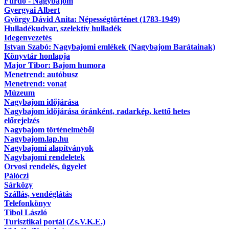
Fürdő - Nagybajom
Gyergyai Albert
György Dávid Anita: Népességtörténet (1783-1949)
Hulladékudvar, szelektív hulladék
Idegenvezetés
Istvan Szabó: Nagybajomi emlékek (Nagybajom Barátainak)
Könyvtár honlapja
Major Tibor: Bajom humora
Menetrend: autóbusz
Menetrend: vonat
Múzeum
Nagybajom időjárása
Nagybajom időjárása óránként, radarkép, kettő hetes
előrejelzés
Nagybajom történelméből
Nagybajom.lap.hu
Nagybajomi alapítványok
Nagybajomi rendeletek
Orvosi rendelés, ügyelet
Pálóczi
Sárközy
Szállás, vendéglátás
Telefonkönyv
Tibol László
Turisztikai portál (Zs.V.K.E.)