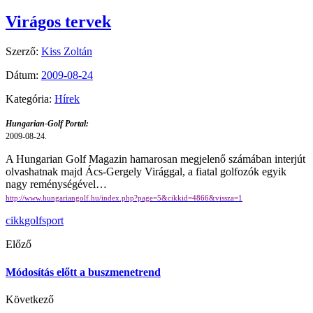
Virágos tervek
Szerző:
Kiss Zoltán
Dátum:
2009-08-24
Kategória:
Hírek
Hungarian-Golf Portal:
2009-08-24.
A Hungarian Golf Magazin hamarosan megjelenő számában interjút
olvashatnak majd Ács-Gergely Virággal, a fiatal golfozók egyik
nagy reménységével…
http://www.hungariangolf.hu/index.php?page=5&cikkid=4866&vissza=1
cikk
golf
sport
Előző
Módosítás előtt a buszmenetrend
Következő