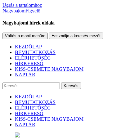
Ugrás a tartalomhoz
NagybajomFigyelő
Nagybajomi hírek oldala
Váltás a mobil menüre
Használja a keresés mezőt
KEZDŐLAP
BEMUTATKOZÁS
ELÉRHETŐSÉG
HÍRKERESŐ
KISS-CSEMETE NAGYBAJOM
NAPTÁR
Keresés
KEZDŐLAP
BEMUTATKOZÁS
ELÉRHETŐSÉG
HÍRKERESŐ
KISS-CSEMETE NAGYBAJOM
NAPTÁR