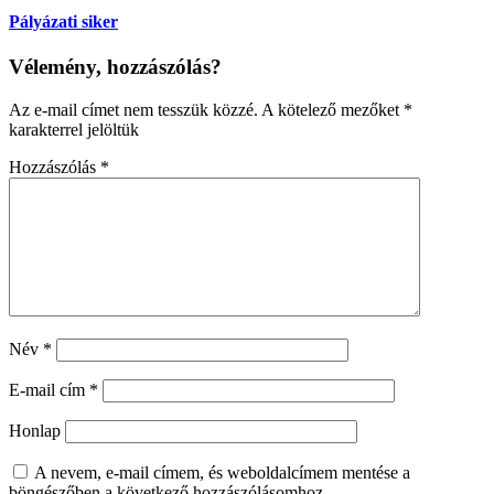
Pályázati siker
Vélemény, hozzászólás?
Az e-mail címet nem tesszük közzé.
A kötelező mezőket
*
karakterrel jelöltük
Hozzászólás
*
Név
*
E-mail cím
*
Honlap
A nevem, e-mail címem, és weboldalcímem mentése a
böngészőben a következő hozzászólásomhoz.