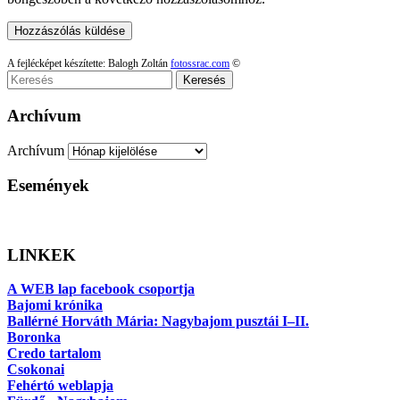
A fejlécképet készítette: Balogh Zoltán
fotossrac.com
©
Keresés
Archívum
Archívum
Események
LINKEK
A WEB lap facebook csoportja
Bajomi krónika
Ballérné Horváth Mária: Nagybajom pusztái I–II.
Boronka
Credo tartalom
Csokonai
Fehértó weblapja