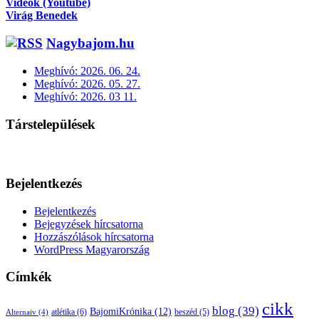
Videók (Youtube)
Virág Benedek
Nagybajom.hu
Meghívó: 2026. 06. 24.
Meghívó: 2026. 05. 27.
Meghívó: 2026. 03 11.
Társtelepülések
Bejelentkezés
Bejelentkezés
Bejegyzések hírcsatorna
Hozzászólások hírcsatorna
WordPress Magyarország
Címkék
cikk
blog
(39)
BajomiKrónika
(12)
atlétika
(6)
beszéd
(5)
Alternaiv
(4)