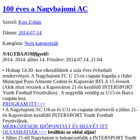
100 éves a Nagybajomi AC
Szerző:
Kiss Zoltán
Dátum:
2014-07-14
Kategória:
Nem kategorizált
NAGYBAJOMfigyelő:
2014. 2014. július 14. Frissítve: 2014.07.14. 21:04
• Holnap 14:30- kor elkezdődnek a száz éves évforduló
rendezvényei. A Nagybajomi FC U 15-ös csapata fogadja a chilei
Municipal Pozo Almonte Cedeni és Kaposvári BFLA 15 éveseit.
(Akik részt vesznek a Kaposváron 21-én kezdődő INTERSPORT
Youth Football Fesztiválon) . A negyedik vendég az U15-ös Barcs
csapata lesz.
PROGRAM ITT>>>
• A Nagybajomi AC U8-as és U11-es csapatai résztvevői a július 21-
én Kaposváron kezdődő INTERSPORT Youth Football
Fesztiválnak.
MÉRKŐZÉSEIK IDŐPONTJÁT ÉS HELYÉT ITT
OLVASHATJÁK>>>
beállítás az oldal alján!
• Július 21-től Nagybajom is bekapcsolódik a INTERSPORT Youth