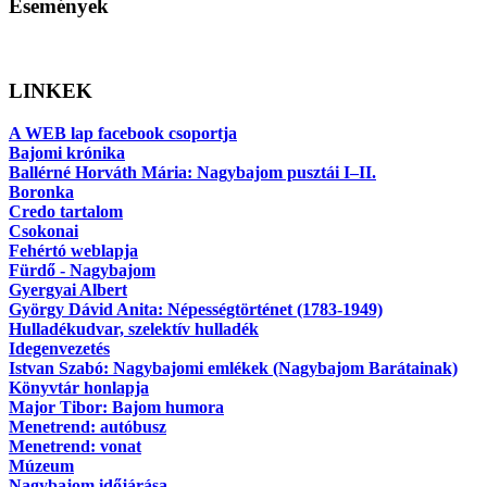
Események
LINKEK
A WEB lap facebook csoportja
Bajomi krónika
Ballérné Horváth Mária: Nagybajom pusztái I–II.
Boronka
Credo tartalom
Csokonai
Fehértó weblapja
Fürdő - Nagybajom
Gyergyai Albert
György Dávid Anita: Népességtörténet (1783-1949)
Hulladékudvar, szelektív hulladék
Idegenvezetés
Istvan Szabó: Nagybajomi emlékek (Nagybajom Barátainak)
Könyvtár honlapja
Major Tibor: Bajom humora
Menetrend: autóbusz
Menetrend: vonat
Múzeum
Nagybajom időjárása