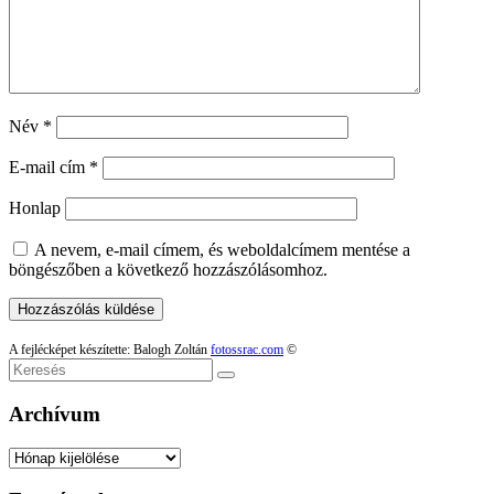
Név
*
E-mail cím
*
Honlap
A nevem, e-mail címem, és weboldalcímem mentése a
böngészőben a következő hozzászólásomhoz.
A fejlécképet készítette: Balogh Zoltán
fotossrac.com
©
Keresés
Archívum
Archívum