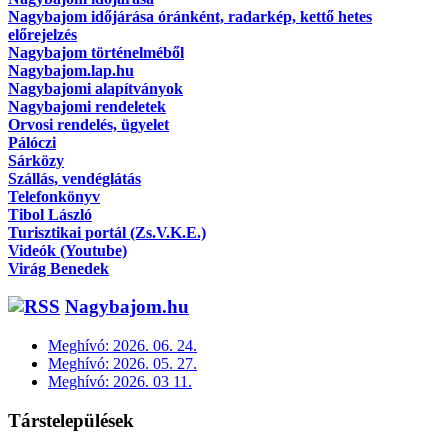
Nagybajom időjárása óránként, radarkép, kettő hetes
előrejelzés
Nagybajom történelméből
Nagybajom.lap.hu
Nagybajomi alapítványok
Nagybajomi rendeletek
Orvosi rendelés, ügyelet
Pálóczi
Sárközy
Szállás, vendéglátás
Telefonkönyv
Tibol László
Turisztikai portál (Zs.V.K.E.)
Videók (Youtube)
Virág Benedek
Nagybajom.hu
Meghívó: 2026. 06. 24.
Meghívó: 2026. 05. 27.
Meghívó: 2026. 03 11.
Társtelepülések