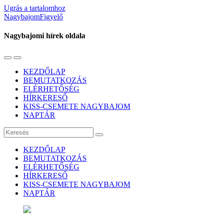
Ugrás a tartalomhoz
NagybajomFigyelő
Nagybajomi hírek oldala
Váltás
Használja
a
a
KEZDŐLAP
mobil
keresés
BEMUTATKOZÁS
menüre
mezőt
ELÉRHETŐSÉG
HÍRKERESŐ
KISS-CSEMETE NAGYBAJOM
NAPTÁR
Keresés
KEZDŐLAP
BEMUTATKOZÁS
ELÉRHETŐSÉG
HÍRKERESŐ
KISS-CSEMETE NAGYBAJOM
NAPTÁR