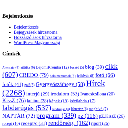
Bejelentkezés
Bejelentkezés
Bejegyzések hírcsatorna
Hozzászólások hírcsatorna
WordPress Magyarország
Címkék
cikk
blog
(39)
BajomiKrónika
(12)
atlétika
(6)
beszéd
(5)
Alternaiv
(4)
(607)
CREDO
(79)
fotó
(66)
felhívás
(8)
dokumentumok
(3)
Hírek
Gyergyószárhegy
(58)
fotók
(41)
golf
(5)
(2268)
irodalom
(53)
interjú
(29)
IvancsicsIlona
(20)
KissZ
(76)
kultúra
(28)
képek
(19)
kézilabda
(17)
labdarúgás
(537)
lábtenisz
(6)
meghívó
(7)
labdrúgás
(4)
program
(339)
pz
(116)
NAPTÁR
(72)
pZ.KissZ
(26)
rendőrségi
(162)
recept/c
(31)
riport
(26)
recept
(10)