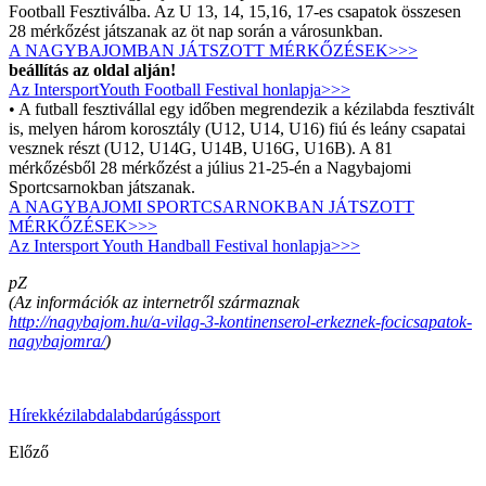
Football Fesztiválba. Az U 13, 14, 15,16, 17-es csapatok összesen
28 mérkőzést játszanak az öt nap során a városunkban.
A NAGYBAJOMBAN JÁTSZOTT MÉRKŐZÉSEK>>>
beállítás az oldal alján!
Az IntersportYouth Football Festival honlapja>>>
• A futball fesztivállal egy időben megrendezik a kézilabda fesztivált
is, melyen három korosztály (U12, U14, U16) fiú és leány csapatai
vesznek részt (U12, U14G, U14B, U16G, U16B). A 81
mérkőzésből 28 mérkőzést a július 21-25-én a Nagybajomi
Sportcsarnokban játszanak.
A NAGYBAJOMI SPORTCSARNOKBAN JÁTSZOTT
MÉRKŐZÉSEK>>>
Az Intersport Youth Handball Festival honlapja>>>
pZ
(Az információk az internetről származnak
http://nagybajom.hu/a-vilag-3-kontinenserol-erkeznek-focicsapatok-
nagybajomra/
)
Hírek
kézilabda
labdarúgás
sport
Előző