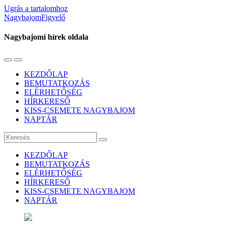
Ugrás a tartalomhoz
NagybajomFigyelő
Nagybajomi hírek oldala
Váltás
Használja
a
a
KEZDŐLAP
mobil
keresés
BEMUTATKOZÁS
menüre
mezőt
ELÉRHETŐSÉG
HÍRKERESŐ
KISS-CSEMETE NAGYBAJOM
NAPTÁR
Keresés
KEZDŐLAP
BEMUTATKOZÁS
ELÉRHETŐSÉG
HÍRKERESŐ
KISS-CSEMETE NAGYBAJOM
NAPTÁR