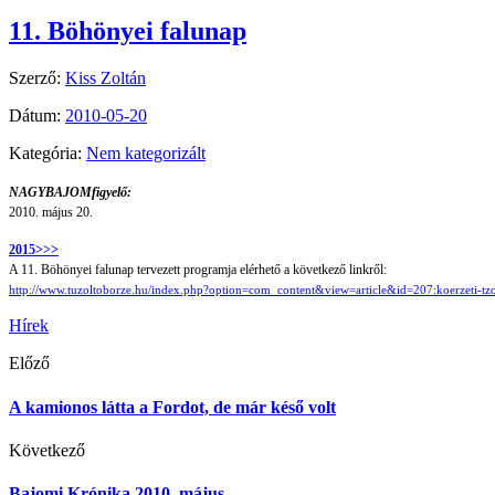
11. Böhönyei falunap
Szerző:
Kiss Zoltán
Dátum:
2010-05-20
Kategória:
Nem kategorizált
NAGYBAJOMfigyelő:
2010. május 20.
2015>>>
A 11. Böhönyei falunap tervezett programja elérhető a következő linkről:
http://www.tuzoltoborze.hu/index.php?option=com_content&view=article&id=207:koerzeti-t
Hírek
Előző
A kamionos látta a Fordot, de már késő volt
Következő
Bajomi Krónika 2010. május