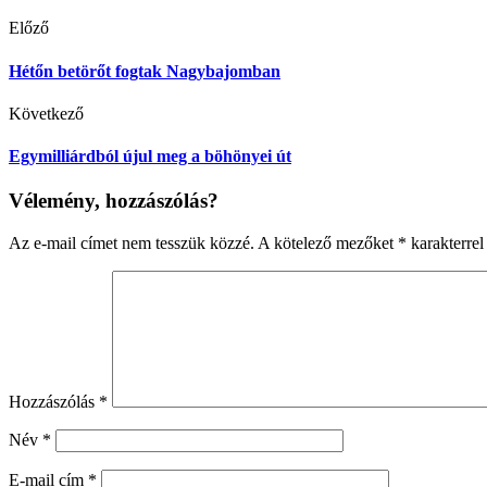
Előző
Hétőn betörőt fogtak Nagybajomban
Következő
Egymilliárdból újul meg a böhönyei út
Vélemény, hozzászólás?
Az e-mail címet nem tesszük közzé.
A kötelező mezőket
*
karakterrel 
Hozzászólás
*
Név
*
E-mail cím
*