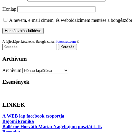
Honlap
A nevem, e-mail címem, és weboldalcímem mentése a böngészőb
A fejlécképet készítette: Balogh Zoltán
fotossrac.com
©
Keresés
Archívum
Archívum
Események
LINKEK
A WEB lap facebook csoportja
Bajomi krónika
Ballérné Horváth Mária: Nagybajom pusztái I–II.
Boronka