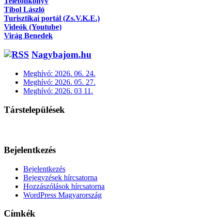
Telefonkönyv
Tibol László
Turisztikai portál (Zs.V.K.E.)
Videók (Youtube)
Virág Benedek
Nagybajom.hu
Meghívó: 2026. 06. 24.
Meghívó: 2026. 05. 27.
Meghívó: 2026. 03 11.
Társtelepülések
Bejelentkezés
Bejelentkezés
Bejegyzések hírcsatorna
Hozzászólások hírcsatorna
WordPress Magyarország
Címkék