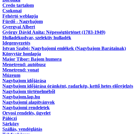
Credo tartalom
Csokonai
Fehértó weblapja
Fürdő - Nagybajom
Gyergyai Albert
György Dávid Anita: Népességtörténet (1783-1949)
Hulladékudvar, szelektív hulladék
Idegenvezetés
Istvan Szabó: Nagybajomi emlékek (Nagybajom Barátainak)
Könyvtár honlapja
Major Tibor: Bajom humora
Menetrend: autóbusz
Menetrend: vonat
Múzeum
Nagybajom időjárása
Nagybajom időjárása óránként, radarkép, kettő hetes előrejelzés
Nagybajom történelméből
Nagybajom.lap.hu
Nagybajomi alapítványok
Nagybajomi rendeletek
Orvosi rendelés, ügyelet
Pálóczi
Sárközy
Szállás, vendéglátás