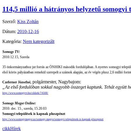
114,5 millió a hátrányos helyzetű somogyi 
Szerző:
Kiss Zoltán
Dátum:
2010-12-16
Kategória:
Nem kategorizált
Somogy TV:
2010.12.15, Szerda
35 önkormányzathoz jut forrás az ÖNHIKI második fordulójában. A nyertes somogyi település
első körös pályázatban remekül szerepelt a számok alapján, az év végén plusz 2,6 millió fori
polgármester, Nagybajom:
Czeferner Józsefné,
„Az első fordulóban sokkal nagyobb összeget kaptunk. Tehát együtt 
http://www.somogytv.hu/cikkek/74508/
Somogy Megye Online:
2010. dec. 15., szerda, 15.20.03
Somogyi települések is kapnak pluszpénzt
http://www.somogymegye.us/somogy-megye/somogyi-telepulesek-is-kapnak-pluszpenzt
cikk
Hírek