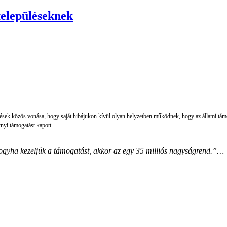
településeknek
ek közös vonása, hogy saját hibájukon kívül olyan helyzetben működnek, hogy az állami támoga
ntnyi támogatást kapott…
hogyha kezeljük a támogatást, akkor az egy 35 milliós nagyságrend.”…