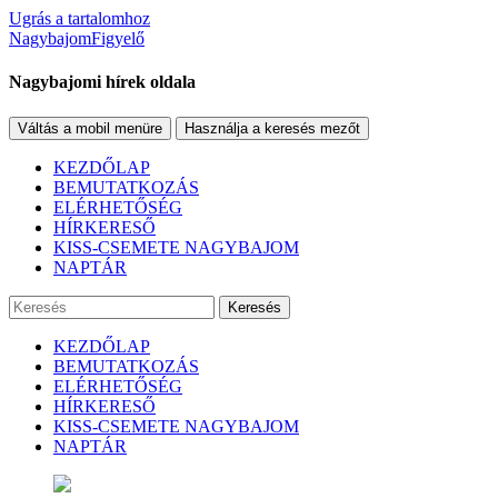
Ugrás a tartalomhoz
NagybajomFigyelő
Nagybajomi hírek oldala
Váltás a mobil menüre
Használja a keresés mezőt
KEZDŐLAP
BEMUTATKOZÁS
ELÉRHETŐSÉG
HÍRKERESŐ
KISS-CSEMETE NAGYBAJOM
NAPTÁR
Keresés
KEZDŐLAP
BEMUTATKOZÁS
ELÉRHETŐSÉG
HÍRKERESŐ
KISS-CSEMETE NAGYBAJOM
NAPTÁR