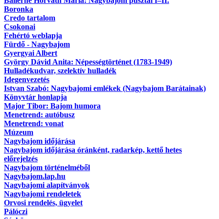
Ballérné Horváth Mária: Nagybajom pusztái I–II.
Boronka
Credo tartalom
Csokonai
Fehértó weblapja
Fürdő - Nagybajom
Gyergyai Albert
György Dávid Anita: Népességtörténet (1783-1949)
Hulladékudvar, szelektív hulladék
Idegenvezetés
Istvan Szabó: Nagybajomi emlékek (Nagybajom Barátainak)
Könyvtár honlapja
Major Tibor: Bajom humora
Menetrend: autóbusz
Menetrend: vonat
Múzeum
Nagybajom időjárása
Nagybajom időjárása óránként, radarkép, kettő hetes
előrejelzés
Nagybajom történelméből
Nagybajom.lap.hu
Nagybajomi alapítványok
Nagybajomi rendeletek
Orvosi rendelés, ügyelet
Pálóczi