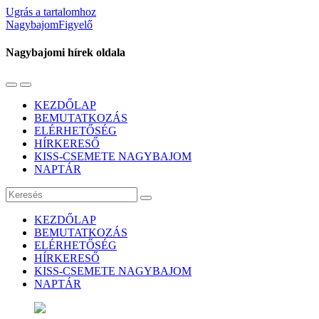
Ugrás a tartalomhoz
NagybajomFigyelő
Nagybajomi hírek oldala
Váltás
Használja
a
a
KEZDŐLAP
mobil
keresés
BEMUTATKOZÁS
menüre
mezőt
ELÉRHETŐSÉG
HÍRKERESŐ
KISS-CSEMETE NAGYBAJOM
NAPTÁR
Keresés
KEZDŐLAP
BEMUTATKOZÁS
ELÉRHETŐSÉG
HÍRKERESŐ
KISS-CSEMETE NAGYBAJOM
NAPTÁR