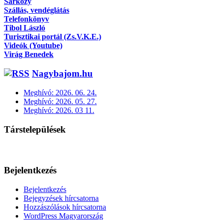
Sárközy
Szállás, vendéglátás
Telefonkönyv
Tibol László
Turisztikai portál (Zs.V.K.E.)
Videók (Youtube)
Virág Benedek
Nagybajom.hu
Meghívó: 2026. 06. 24.
Meghívó: 2026. 05. 27.
Meghívó: 2026. 03 11.
Társtelepülések
Bejelentkezés
Bejelentkezés
Bejegyzések hírcsatorna
Hozzászólások hírcsatorna
WordPress Magyarország