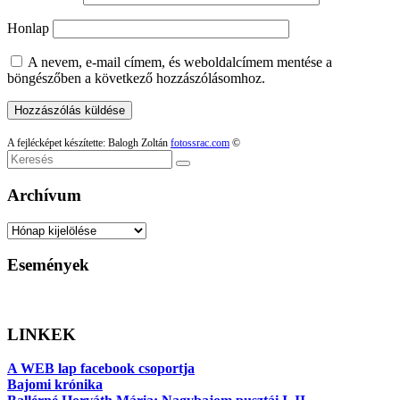
Honlap
A nevem, e-mail címem, és weboldalcímem mentése a
böngészőben a következő hozzászólásomhoz.
A fejlécképet készítette: Balogh Zoltán
fotossrac.com
©
Keresés
Archívum
Archívum
Események
LINKEK
A WEB lap facebook csoportja
Bajomi krónika