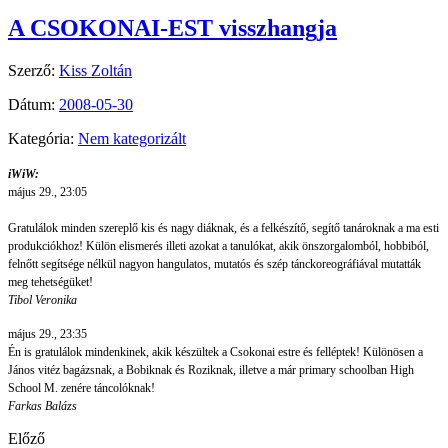
A CSOKONAI-EST visszhangja
Szerző:
Kiss Zoltán
Dátum:
2008-05-30
Kategória:
Nem kategorizált
iWiW:
május 29., 23:05
Gratulálok minden szereplő kis és nagy diáknak, és a felkészítő, segítő tanároknak a ma esti
produkciókhoz! Külön elismerés illeti azokat a tanulókat, akik önszorgalomból, hobbiból,
felnőtt
segítsége nélkül nagyon hangulatos, mutatós és szép tánckoreográfiával mutatták
meg tehetségüket!
Tibol Veronika
május 29., 23:35
Én is gratulálok mindenkinek, akik készültek a Csokonai estre és felléptek! Különösen a
János vitéz bagázsnak, a Bobiknak és Roziknak, illetve a már primary schoolban High
School M. zenére táncolóknak!
Farkas Balázs
Előző