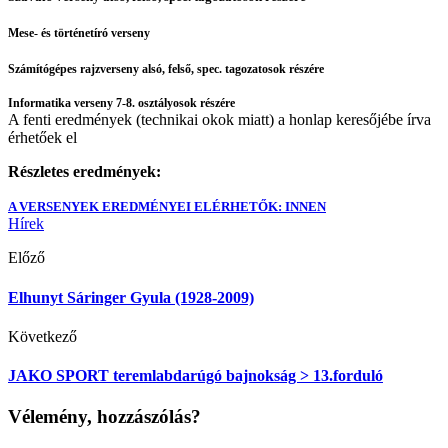
Mese- és történetíró versen
y
Számítógépes rajzverseny alsó, felső, spec. tagozatosok részére
Informatika verseny 7-8. osztályosok részére
A fenti eredmények (technikai okok miatt) a honlap keresőjébe írva
érhetőek el
Részletes eredmények:
A VERSENYEK EREDMÉNYEI ELÉRHETŐK: INNEN
Hírek
Előző
Elhunyt Sáringer Gyula (1928-2009)
Következő
JAKO SPORT teremlabdarúgó bajnokság > 13.forduló
Vélemény, hozzászólás?