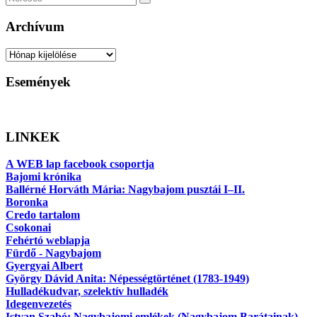
Keresés
Archívum
Archívum
Események
LINKEK
A WEB lap facebook csoportja
Bajomi krónika
Ballérné Horváth Mária: Nagybajom pusztái I–II.
Boronka
Credo tartalom
Csokonai
Fehértó weblapja
Fürdő - Nagybajom
Gyergyai Albert
György Dávid Anita: Népességtörténet (1783-1949)
Hulladékudvar, szelektív hulladék
Idegenvezetés
Istvan Szabó: Nagybajomi emlékek (Nagybajom Barátainak)