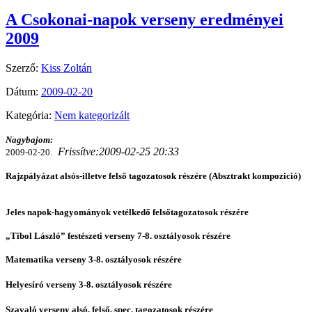
A Csokonai-napok verseny eredményei
2009
Szerző:
Kiss Zoltán
Dátum:
2009-02-20
Kategória:
Nem kategorizált
Nagybajom:
Frissítve:2009-02-25 20:33
2009-02-20.
Rajzpályázat
alsós-illetve felső tagozatosok részére (Absztrakt kompozició)
Jeles napok-hagyományok vetélkedő felsőtagozatosok részére
„Tibol László” festészeti verseny 7-8. osztályosok részére
Matematika verseny 3-8. osztályosok részére
Helyesíró verseny
3-8. osztályosok részére
Szavaló verseny alsó, felső, spec. tagozatosok részére