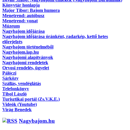
Könyvtár honlapja
Major Tibor: Bajom humora
Menetrend: autóbusz
Menetrend: vonat
Múzeum
Nagybajom időjárása
Nagybajom időjárása óránként, radarkép, kettő hetes
előrejelzés
Nagybajom történelméből
Nagybajom.lap.hu
Nagybajomi alapítványok
Nagybajomi rendeletek
Orvosi rendelés, ügyelet
Pálóczi
Sárközy
Szállás, vendéglátás
Telefonkönyv
Tibol László
Turisztikai portál (Zs.V.K.E.)
Videók (Youtube)
Virág Benedek
Nagybajom.hu