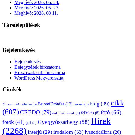
Meghívó: 2026. 06. 24.
Meghívó: 2026. 05. 27.
Meghívó: 2026. 03 11.
Társtelepülések
Bejelentkezés
Bejelentkezés
Bejegyzések hírcsatorna
Hozzászólások hírcsatorna
WordPress Magyarország
Címkék
cikk
blog
(39)
BajomiKrónika
(12)
atlétika
(6)
beszéd
(5)
Alternaiv
(4)
(607)
CREDO
(79)
fotó
(66)
felhívás
(8)
dokumentumok
(3)
Hírek
Gyergyószárhegy
(58)
fotók
(41)
golf
(5)
(2268)
irodalom
(53)
interjú
(29)
IvancsicsIlona
(20)