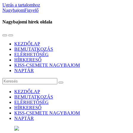
Ugrás a tartalomhoz
NagybajomFigyelő
Nagybajomi hírek oldala
Váltás
Használja
a
a
KEZDŐLAP
mobil
keresés
BEMUTATKOZÁS
menüre
mezőt
ELÉRHETŐSÉG
HÍRKERESŐ
KISS-CSEMETE NAGYBAJOM
NAPTÁR
Keresés
KEZDŐLAP
BEMUTATKOZÁS
ELÉRHETŐSÉG
HÍRKERESŐ
KISS-CSEMETE NAGYBAJOM
NAPTÁR