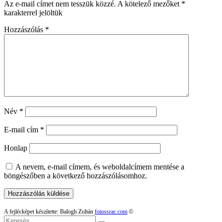
Az e-mail címet nem tesszük közzé.
A kötelező mezőket
*
karakterrel jelöltük
Hozzászólás
*
Név
*
E-mail cím
*
Honlap
A nevem, e-mail címem, és weboldalcímem mentése a
böngészőben a következő hozzászólásomhoz.
A fejlécképet készítette: Balogh Zoltán
fotossrac.com
©