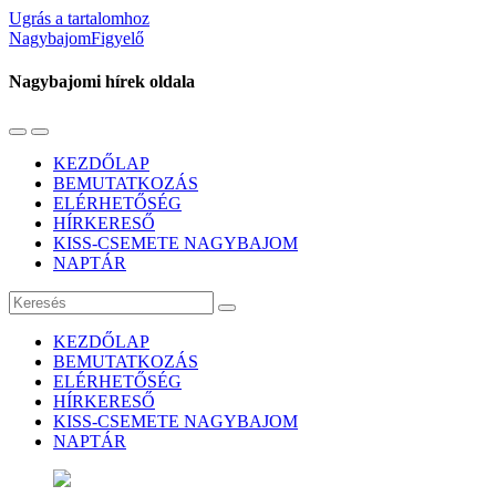
Ugrás a tartalomhoz
NagybajomFigyelő
Nagybajomi hírek oldala
Váltás
Használja
a
a
KEZDŐLAP
mobil
keresés
BEMUTATKOZÁS
menüre
mezőt
ELÉRHETŐSÉG
HÍRKERESŐ
KISS-CSEMETE NAGYBAJOM
NAPTÁR
Keresés
KEZDŐLAP
BEMUTATKOZÁS
ELÉRHETŐSÉG
HÍRKERESŐ
KISS-CSEMETE NAGYBAJOM
NAPTÁR