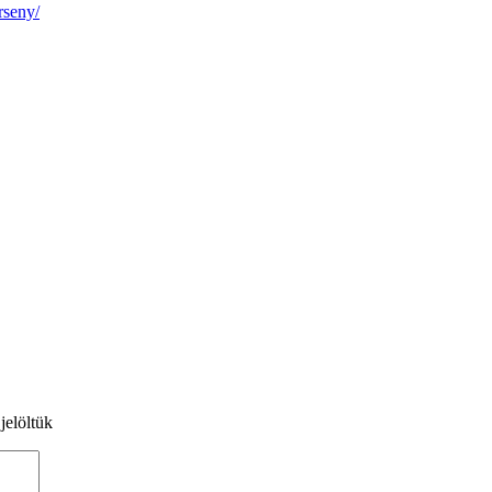
rseny/
jelöltük