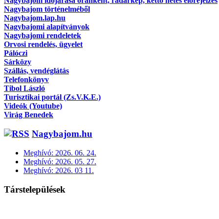
Nagybajom időjárása óránként, radarkép, kettő hetes előrejelzés
Nagybajom történelméből
Nagybajom.lap.hu
Nagybajomi alapítványok
Nagybajomi rendeletek
Orvosi rendelés, ügyelet
Pálóczi
Sárközy
Szállás, vendéglátás
Telefonkönyv
Tibol László
Turisztikai portál (Zs.V.K.E.)
Videók (Youtube)
Virág Benedek
Nagybajom.hu
Meghívó: 2026. 06. 24.
Meghívó: 2026. 05. 27.
Meghívó: 2026. 03 11.
Társtelepülések