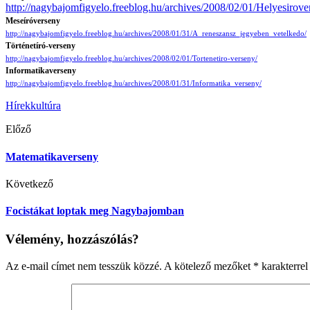
http://nagybajomfigyelo.freeblog.hu/archives/2008/02/01/Helyesirove
Meseíróverseny
http://nagybajomfigyelo.freeblog.hu/archives/2008/01/31/A_reneszansz_jegyeben_vetelkedo/
Történetíró-verseny
http://nagybajomfigyelo.freeblog.hu/archives/2008/02/01/Tortenetiro-verseny/
Informatikaverseny
http://nagybajomfigyelo.freeblog.hu/archives/2008/01/31/Informatika_verseny/
Hírek
kultúra
Előző
Matematikaverseny
Következő
Focistákat loptak meg Nagybajomban
Vélemény, hozzászólás?
Az e-mail címet nem tesszük közzé.
A kötelező mezőket
*
karakterrel 