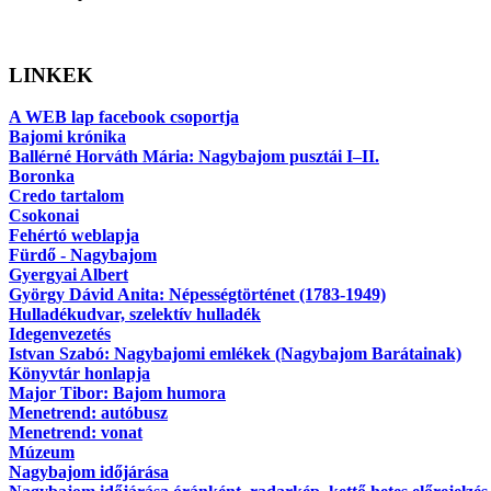
LINKEK
A WEB lap facebook csoportja
Bajomi krónika
Ballérné Horváth Mária: Nagybajom pusztái I–II.
Boronka
Credo tartalom
Csokonai
Fehértó weblapja
Fürdő - Nagybajom
Gyergyai Albert
György Dávid Anita: Népességtörténet (1783-1949)
Hulladékudvar, szelektív hulladék
Idegenvezetés
Istvan Szabó: Nagybajomi emlékek (Nagybajom Barátainak)
Könyvtár honlapja
Major Tibor: Bajom humora
Menetrend: autóbusz
Menetrend: vonat
Múzeum
Nagybajom időjárása