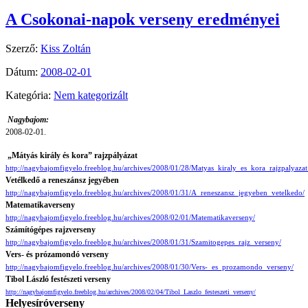
A Csokonai-napok verseny eredményei
Szerző:
Kiss Zoltán
Dátum:
2008-02-01
Kategória:
Nem kategorizált
Nagybajom:
2008-02-01.
„Mátyás király és kora” rajzpályázat
http://nagybajomfigyelo.freeblog.hu/archives/2008/01/28/Matyas_kiraly_es_kora_rajzpalyazat_
Vetélkedő a reneszánsz jegyében
http://nagybajomfigyelo.freeblog.hu/archives/2008/01/31/A_reneszansz_jegyeben_vetelkedo/
Matematikaverseny
http://nagybajomfigyelo.freeblog.hu/archives/2008/02/01/Matematikaverseny/
Számítógépes rajzverseny
http://nagybajomfigyelo.freeblog.hu/archives/2008/01/31/Szamitogepes_rajz_verseny/
Vers- és prózamondó verseny
http://nagybajomfigyelo.freeblog.hu/archives/2008/01/30/Vers-_es_prozamondo_verseny/
Tibol László festészeti verseny
http://nagybajomfigyelo.freeblog.hu/archives/2008/02/04/Tibol_Laszlo_festeszeti_verseny/
Helyesíróverseny