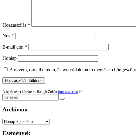
Hozzászólás
*
Név
*
E-mail cím
*
Honlap
A nevem, e-mail címem, és weboldalcímem mentése a böngészőb
A fejlécképet készítette: Balogh Zoltán
fotossrac.com
©
Keresés
Archívum
Archívum
Események