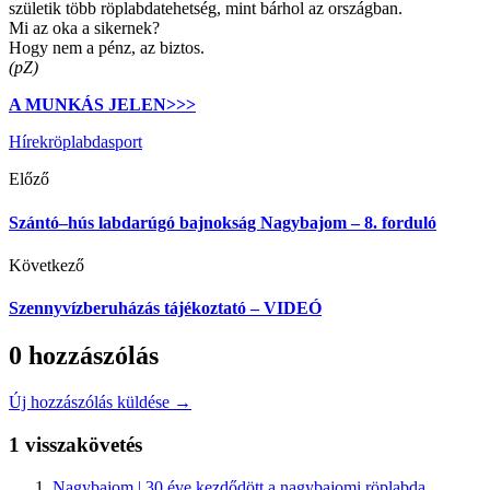
születik több röplabdatehetség, mint bárhol az országban.
Mi az oka a sikernek?
Hogy nem a pénz, az biztos.
(pZ)
A MUNKÁS JELEN>>>
Hírek
röplabda
sport
Előző
Szántó–hús labdarúgó bajnokság Nagybajom – 8. forduló
Következő
Szennyvízberuházás tájékoztató – VIDEÓ
0 hozzászólás
Új hozzászólás küldése →
1 visszakövetés
Nagybajom | 30 éve kezdődött a nagybajomi röplabda