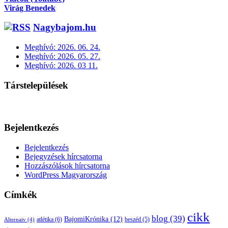
Virág Benedek
Nagybajom.hu
Meghívó: 2026. 06. 24.
Meghívó: 2026. 05. 27.
Meghívó: 2026. 03 11.
Társtelepülések
Bejelentkezés
Bejelentkezés
Bejegyzések hírcsatorna
Hozzászólások hírcsatorna
WordPress Magyarország
Címkék
cikk
blog
(39)
BajomiKrónika
(12)
atlétika
(6)
beszéd
(5)
Alternaiv
(4)