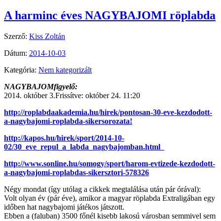
A harminc éves NAGYBAJOMI röplabda
Szerző:
Kiss Zoltán
Dátum:
2014-10-03
Kategória:
Nem kategorizált
NAGYBAJOMfigyelő:
2014. október 3.Frissítve: október 24. 11:20
http://roplabdaakademia.hu/hirek/pontosan-30-eve-kezdodott-
a-nagybajomi-roplabda-sikersorozata!
http://kapos.hu/hirek/sport/2014-10-
02/30_eve_repul_a_labda_nagybajomban.html
http://www.sonline.hu/somogy/sport/harom-evtizede-kezdodott-
a-nagybajomi-roplabdas-sikersztori-578326
Négy mondat (így utólag a cikkek megtalálása után pár órával):
Volt olyan év (pár éve), amikor a magyar röplabda Extraligában egy
időben hat nagybajomi játékos játszott.
Ebben a (faluban) 3500 főnél kisebb lakosú városban semmivel sem