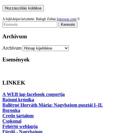
A fejlécképet készítette: Balogh Zoltán
fotossrac.com
©
Keresés
Archívum
Archívum
Események
LINKEK
A WEB lap facebook csoportja
Bajomi krónika
Ballérné Horváth Mária: Nagybajom pusztái I–II.
Boronka
Credo tartalom
Csokonai
Fehértó weblapja
Fürdő - Nagybajom