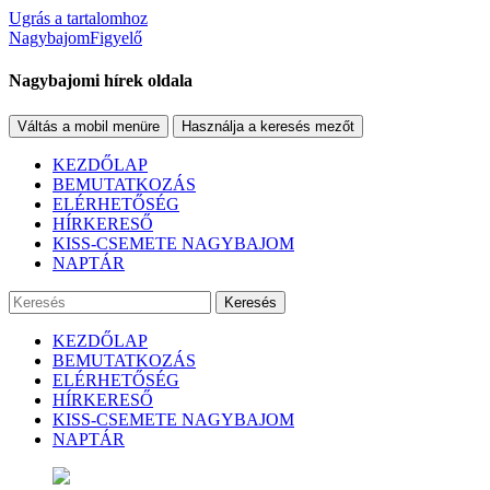
Ugrás a tartalomhoz
NagybajomFigyelő
Nagybajomi hírek oldala
Váltás a mobil menüre
Használja a keresés mezőt
KEZDŐLAP
BEMUTATKOZÁS
ELÉRHETŐSÉG
HÍRKERESŐ
KISS-CSEMETE NAGYBAJOM
NAPTÁR
Keresés
KEZDŐLAP
BEMUTATKOZÁS
ELÉRHETŐSÉG
HÍRKERESŐ
KISS-CSEMETE NAGYBAJOM
NAPTÁR