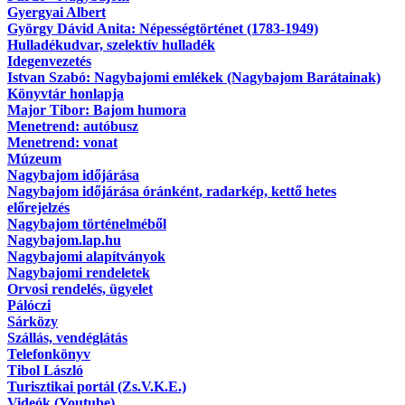
Gyergyai Albert
György Dávid Anita: Népességtörténet (1783-1949)
Hulladékudvar, szelektív hulladék
Idegenvezetés
Istvan Szabó: Nagybajomi emlékek (Nagybajom Barátainak)
Könyvtár honlapja
Major Tibor: Bajom humora
Menetrend: autóbusz
Menetrend: vonat
Múzeum
Nagybajom időjárása
Nagybajom időjárása óránként, radarkép, kettő hetes
előrejelzés
Nagybajom történelméből
Nagybajom.lap.hu
Nagybajomi alapítványok
Nagybajomi rendeletek
Orvosi rendelés, ügyelet
Pálóczi
Sárközy
Szállás, vendéglátás
Telefonkönyv
Tibol László
Turisztikai portál (Zs.V.K.E.)
Videók (Youtube)