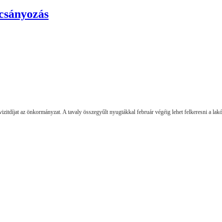
rcsányozás
tdíjat az önkormányzat. A tavaly összegyűlt nyugtákkal február végéig lehet felkeresni a lak