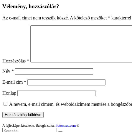
Vélemény, hozzászólás?
Az e-mail címet nem tesszük közzé.
A kötelező mezőket
*
karakterrel 
Hozzászólás
*
Név
*
E-mail cím
*
Honlap
A nevem, e-mail címem, és weboldalcímem mentése a böngészőb
A fejlécképet készítette: Balogh Zoltán
fotossrac.com
©