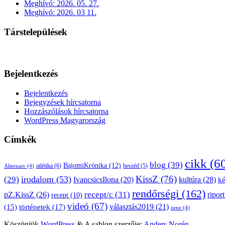
Meghívó: 2026. 05. 27.
Meghívó: 2026. 03 11.
Társtelepülések
Bejelentkezés
Bejelentkezés
Bejegyzések hírcsatorna
Hozzászólások hírcsatorna
WordPress Magyarország
Címkék
cikk
(6
blog
(39)
BajomiKrónika
(12)
atlétika
(6)
beszéd
(5)
Alternaiv
(4)
KissZ
(76)
irodalom
(53)
(29)
kultúra
(28)
IvancsicsIlona
(20)
k
rendőrségi
(162)
pZ.KissZ
(26)
recept/c
(31)
riport
recept
(10)
videó
(67)
választás2019
(21)
(15)
történetek
(17)
zene
(4)
Köszönjük
WordPress
&
A sablon szerzője:
Anders Norén