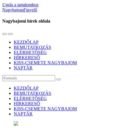
Ugrás a tartalomhoz
NagybajomFigyelő
Nagybajomi hírek oldala
Váltás
Használja
a
a
KEZDŐLAP
mobil
keresés
BEMUTATKOZÁS
menüre
mezőt
ELÉRHETŐSÉG
HÍRKERESŐ
KISS-CSEMETE NAGYBAJOM
NAPTÁR
Keresés
KEZDŐLAP
BEMUTATKOZÁS
ELÉRHETŐSÉG
HÍRKERESŐ
KISS-CSEMETE NAGYBAJOM
NAPTÁR