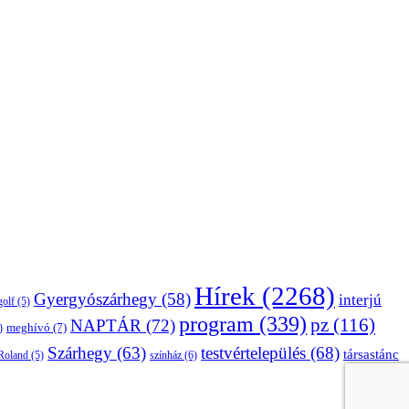
Hírek
(2268)
Gyergyószárhegy
(58)
interjú
golf
(5)
program
(339)
pz
(116)
NAPTÁR
(72)
)
meghívó
(7)
Szárhegy
(63)
testvértelepülés
(68)
társastánc
Roland
(5)
színház
(6)