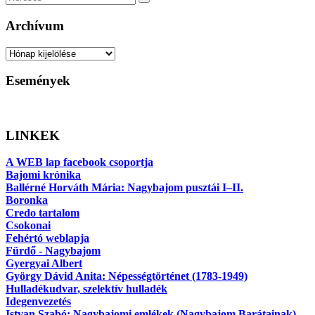
Keresés
Archívum
Archívum
Események
LINKEK
A WEB lap facebook csoportja
Bajomi krónika
Ballérné Horváth Mária: Nagybajom pusztái I–II.
Boronka
Credo tartalom
Csokonai
Fehértó weblapja
Fürdő - Nagybajom
Gyergyai Albert
György Dávid Anita: Népességtörténet (1783-1949)
Hulladékudvar, szelektív hulladék
Idegenvezetés
Istvan Szabó: Nagybajomi emlékek (Nagybajom Barátainak)