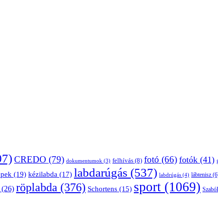
07)
CREDO
(79)
fotó
(66)
fotók
(41)
felhívás
(8)
dokumentumok
(3)
labdarúgás
(537)
épek
(19)
kézilabda
(17)
lábtenisz
(6
labdrúgás
(4)
sport
(1069)
röplabda
(376)
(26)
Schortens
(15)
Szabó