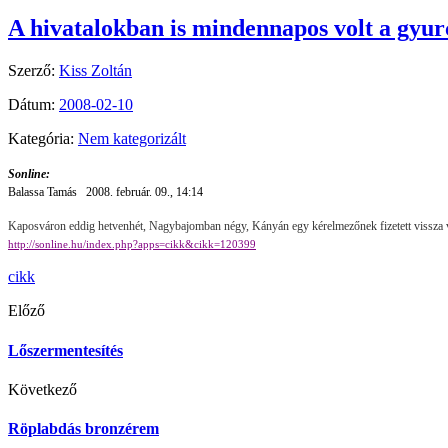
A hivatalokban is mindennapos volt a gyu
Szerző:
Kiss Zoltán
Dátum:
2008-02-10
Kategória:
Nem kategorizált
Sonline:
Balassa Tamás 2008. február. 09., 14:14
Kaposváron eddig hetvenhét, Nagybajomban négy, Kányán egy kérelmezőnek fizetett vissza vizi
http://sonline.hu/index.php?apps=cikk&cikk=120399
cikk
Előző
Lőszermentesítés
Következő
Röplabdás bronzérem