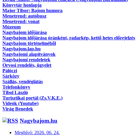
Könyvtár honlapja
Major Tibor: Bajom humora
Menetrend: autóbusz
Menetrend: vonat
Múzeum
Nagybajom időjárása
Nagybajom időjárása óránként, radarkép, kettő hetes előrejelzés
Nagybajom történelméből
Nagybajom.lap.hu
Nagybajomi alapítványok
Nagybajomi rendeletek
Orvosi rendelés, ügyelet
Pálóczi
Sárközy
Szállás, vendéglátás
Telefonkönyv
Tibol László
Turisztikai portál (Zs.V.K.E.)
Videók (Youtube)
Virág Benedek
Nagybajom.hu
Meghívó: 2026. 06. 24.