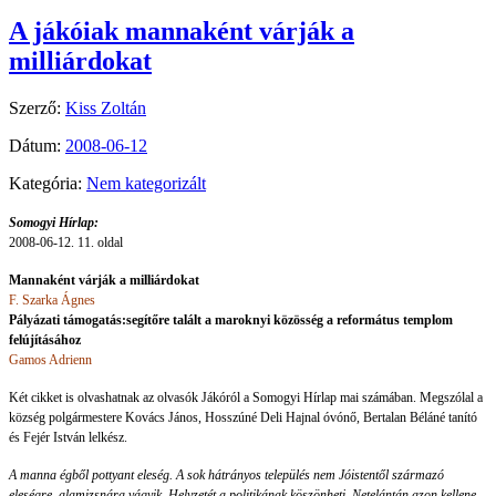
A jákóiak mannaként várják a
milliárdokat
Szerző:
Kiss Zoltán
Dátum:
2008-06-12
Kategória:
Nem kategorizált
Somogyi Hírlap:
2008-06-12. 11. oldal
Mannaként várják a milliárdokat
F. Szarka Ágnes
Pályázati támogatás:
segítőre talált a maroknyi közösség a református templom
felújításához
Gamos Adrienn
Két cikket is olvashatnak az olvasók Jákóról a Somogyi Hírlap mai számában.
Megszólal a
község polgármestere Kovács János, Hosszúné Deli Hajnal óvónő, Bertalan Béláné tanító
és Fejér István lelkész.
A manna égből pottyant eleség. A sok hátrányos település nem Jóistentől származó
eleségre, alamizsnára vágyik. Helyzetét a politikának köszönheti. Netelántán azon kellene