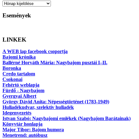
Archívum
Események
LINKEK
A WEB lap facebook csoportja
Bajomi krónika
Ballérné Horváth Mária: Nagybajom pusztái I–II.
Boronka
Credo tartalom
Csokonai
Fehértó weblapja
Fürdő - Nagybajom
Gyergyai Albert
György Dávid Anita: Népességtörténet (1783-1949)
Hulladékudvar, szelektív hulladék
Idegenvezetés
Istvan Szabó: Nagybajomi emlékek (Nagybajom Barátainak)
Könyvtár honlapja
Major Tibor: Bajom humora
Menetrend: autóbusz