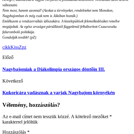
változtatni.
Nem most, hanem azonnal! (Azokat a törvényeket, rendeleteket nem Monokon,
Nagybajomban és még csak nem is Jákóban hozták.)
Emlékszem a rendszerváltás időszakára. A kistelepülések felemelkedésüket remélve
megújultak. Az egész országot pártállástól függetlenül felháborított Csaucseszku
faluromboló politikája.
Gondolják tovább! (pZ)
cikk
KissZ
pz
Előző
Nagybajomiak a Diákolimpia országos döntőin III.
Következő
Kukoricára vadásznak a varjak Nagybajom környékén
Vélemény, hozzászólás?
Az e-mail címet nem tesszük közzé.
A kötelező mezőket
*
karakterrel jelöltük
Hozzászólás
*