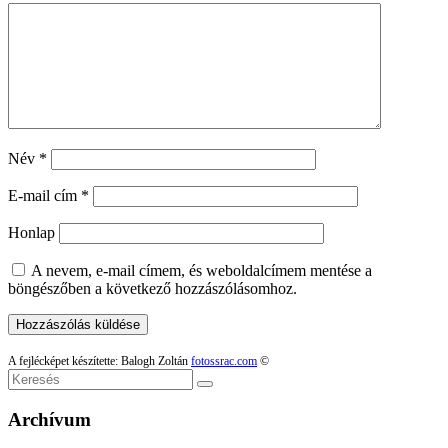
Név
*
E-mail cím
*
Honlap
A nevem, e-mail címem, és weboldalcímem mentése a
böngészőben a következő hozzászólásomhoz.
A fejlécképet készítette: Balogh Zoltán
fotossrac.com
©
Keresés
Archívum