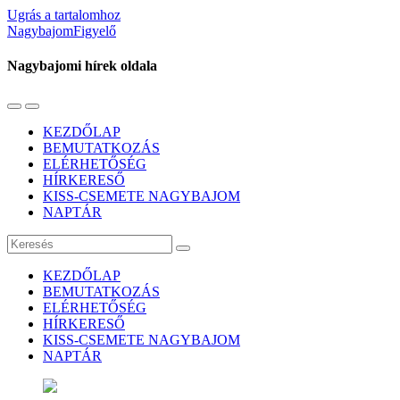
Ugrás a tartalomhoz
NagybajomFigyelő
Nagybajomi hírek oldala
Váltás
Használja
a
a
KEZDŐLAP
mobil
keresés
BEMUTATKOZÁS
menüre
mezőt
ELÉRHETŐSÉG
HÍRKERESŐ
KISS-CSEMETE NAGYBAJOM
NAPTÁR
Keresés
KEZDŐLAP
BEMUTATKOZÁS
ELÉRHETŐSÉG
HÍRKERESŐ
KISS-CSEMETE NAGYBAJOM
NAPTÁR