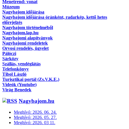
Menetrend: vonat
Múzeum
Nagybajom időjárása
Nagybajom időjárása óránként, radarkép, kettő hetes
előrejelzés
Nagybajom történelméből
Nagybajom.lap.hu
Nagybajomi alapítványok
Nagybajomi rendeletek
Orvosi rendelés, ügyelet
Pálóczi
Sárközy
Szállás, vendéglátás
Telefonkönyv
Tibol László
Turisztikai portál (Zs.V.K.E.)
Videók (Youtube)
Virág Benedek
Nagybajom.hu
Meghívó: 2026. 06. 24.
Meghívó: 2026. 05. 27.
Meghívó: 2026. 03 11.