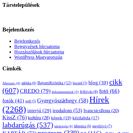
Társtelepülések
Bejelentkezés
Bejelentkezés
Bejegyzések hírcsatorna
Hozzászólások hírcsatorna
WordPress Magyarország
Címkék
cikk
blog
(39)
BajomiKrónika
(12)
atlétika
(6)
beszéd
(5)
Alternaiv
(4)
(607)
CREDO
(79)
fotó
(66)
felhívás
(8)
dokumentumok
(3)
Hírek
Gyergyószárhegy
(58)
fotók
(41)
golf
(5)
(2268)
irodalom
(53)
interjú
(29)
IvancsicsIlona
(20)
KissZ
(76)
kultúra
(28)
képek
(19)
kézilabda
(17)
labdarúgás
(537)
lábtenisz
(6)
meghívó
(7)
labdrúgás
(4)