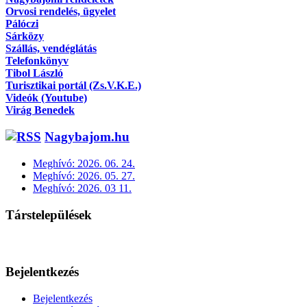
Orvosi rendelés, ügyelet
Pálóczi
Sárközy
Szállás, vendéglátás
Telefonkönyv
Tibol László
Turisztikai portál (Zs.V.K.E.)
Videók (Youtube)
Virág Benedek
Nagybajom.hu
Meghívó: 2026. 06. 24.
Meghívó: 2026. 05. 27.
Meghívó: 2026. 03 11.
Társtelepülések
Bejelentkezés
Bejelentkezés