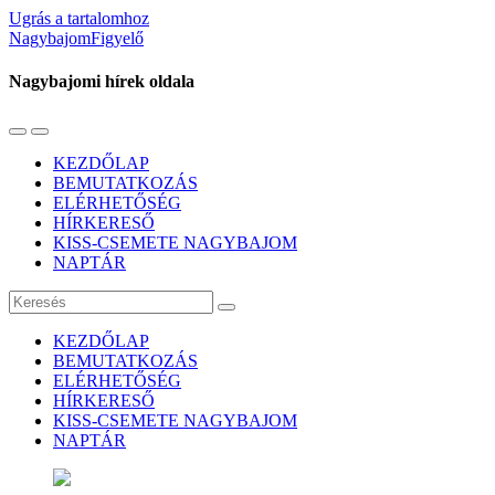
Ugrás a tartalomhoz
NagybajomFigyelő
Nagybajomi hírek oldala
Váltás
Használja
a
a
KEZDŐLAP
mobil
keresés
BEMUTATKOZÁS
menüre
mezőt
ELÉRHETŐSÉG
HÍRKERESŐ
KISS-CSEMETE NAGYBAJOM
NAPTÁR
Keresés
KEZDŐLAP
BEMUTATKOZÁS
ELÉRHETŐSÉG
HÍRKERESŐ
KISS-CSEMETE NAGYBAJOM
NAPTÁR