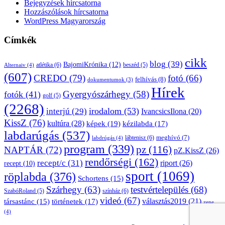
Bejegyzések hírcsatorna
Hozzászólások hírcsatorna
WordPress Magyarország
Címkék
cikk
blog
(39)
BajomiKrónika
(12)
atlétika
(6)
beszéd
(5)
Alternaiv
(4)
(607)
CREDO
(79)
fotó
(66)
felhívás
(8)
dokumentumok
(3)
Hírek
Gyergyószárhegy
(58)
fotók
(41)
golf
(5)
(2268)
irodalom
(53)
interjú
(29)
IvancsicsIlona
(20)
KissZ
(76)
kultúra
(28)
képek
(19)
kézilabda
(17)
labdarúgás
(537)
lábtenisz
(6)
meghívó
(7)
labdrúgás
(4)
program
(339)
pz
(116)
NAPTÁR
(72)
pZ.KissZ
(26)
rendőrségi
(162)
recept/c
(31)
riport
(26)
recept
(10)
sport
(1069)
röplabda
(376)
Schortens
(15)
Szárhegy
(63)
testvértelepülés
(68)
SzabóRoland
(5)
színház
(6)
videó
(67)
választás2019
(21)
társastánc
(15)
történetek
(17)
zene
(4)