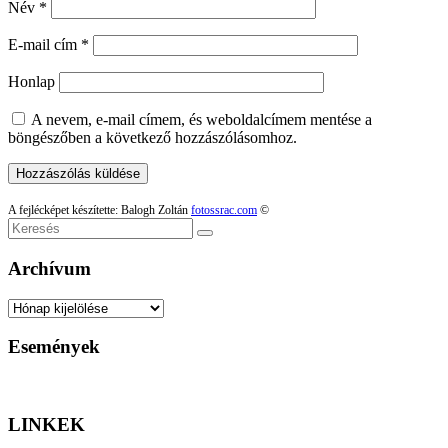
Név
*
E-mail cím
*
Honlap
A nevem, e-mail címem, és weboldalcímem mentése a
böngészőben a következő hozzászólásomhoz.
A fejlécképet készítette: Balogh Zoltán
fotossrac.com
©
Keresés
Archívum
Archívum
Események
LINKEK