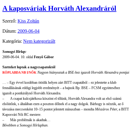
A kaposváriak Horváth Alexandráról
Szerző:
Kiss Zoltán
Dátum:
2009-06-04
Kategória:
Nem kategorizált
Somogyi Hírlap:
2009-06-04. 10. oldal
Fenyő Gábor
Szetteket loptak a nagycsapatoktól
Nagyon hiányoztak a BSE-hez igazolt Horváth Alexandra pontjai
RÖPLABDA NB I/NŐK
… – Egy évvel korábban ötödik helyen zárt BITT csapatából – ez jelentette a klub
fennállásának eddigi legjobb eredményét – a bajnok Bp. BSE – FCSM együtteséhez
igazolt a pontkirálynő Horváth Alexandra.
–
A csapat kulcsjátékosa köszönt el tőlünk; Horváth Alexandra volt az első számú
elsőütőnk, s általában ezen a poszton dőlnek el a nagy dolgok. Bárhogy is nézzük, az ő
távozása meccsenként 10–15 pontot jelentett mínuszban – mondta
Mészáros Péter,
a BITT
Kaposvári Női RC mestere.
–
Más problémák is akadtak…
Bővebben a Somogyi Hírlapban.