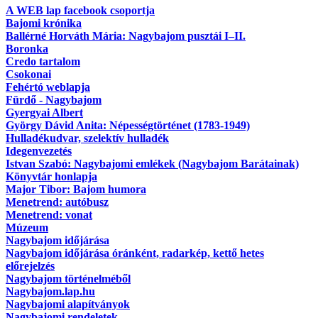
A WEB lap facebook csoportja
Bajomi krónika
Ballérné Horváth Mária: Nagybajom pusztái I–II.
Boronka
Credo tartalom
Csokonai
Fehértó weblapja
Fürdő - Nagybajom
Gyergyai Albert
György Dávid Anita: Népességtörténet (1783-1949)
Hulladékudvar, szelektív hulladék
Idegenvezetés
Istvan Szabó: Nagybajomi emlékek (Nagybajom Barátainak)
Könyvtár honlapja
Major Tibor: Bajom humora
Menetrend: autóbusz
Menetrend: vonat
Múzeum
Nagybajom időjárása
Nagybajom időjárása óránként, radarkép, kettő hetes
előrejelzés
Nagybajom történelméből
Nagybajom.lap.hu
Nagybajomi alapítványok
Nagybajomi rendeletek