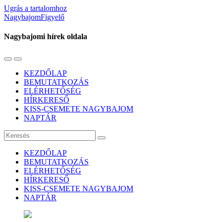
Ugrás a tartalomhoz
NagybajomFigyelő
Nagybajomi hírek oldala
Váltás
Használja
a
a
KEZDŐLAP
mobil
keresés
BEMUTATKOZÁS
menüre
mezőt
ELÉRHETŐSÉG
HÍRKERESŐ
KISS-CSEMETE NAGYBAJOM
NAPTÁR
Keresés
KEZDŐLAP
BEMUTATKOZÁS
ELÉRHETŐSÉG
HÍRKERESŐ
KISS-CSEMETE NAGYBAJOM
NAPTÁR