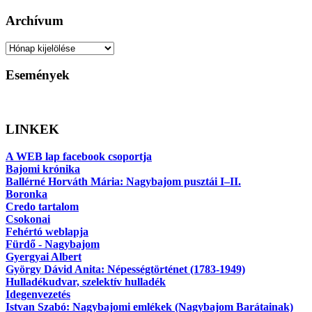
Keresés
Archívum
Archívum
Események
LINKEK
A WEB lap facebook csoportja
Bajomi krónika
Ballérné Horváth Mária: Nagybajom pusztái I–II.
Boronka
Credo tartalom
Csokonai
Fehértó weblapja
Fürdő - Nagybajom
Gyergyai Albert
György Dávid Anita: Népességtörténet (1783-1949)
Hulladékudvar, szelektív hulladék
Idegenvezetés
Istvan Szabó: Nagybajomi emlékek (Nagybajom Barátainak)