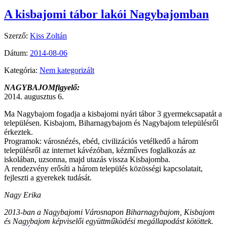
A kisbajomi tábor lakói Nagybajomban
Szerző:
Kiss Zoltán
Dátum:
2014-08-06
Kategória:
Nem kategorizált
NAGYBAJOMfigyelő:
2014. augusztus 6.
Ma Nagybajom fogadja a kisbajomi nyári tábor 3 gyermekcsapatát a
településen. Kisbajom, Biharnagybajom és Nagybajom településről
érkeztek.
Programok: városnézés, ebéd, civilizációs vetélkedő a három
településről az internet kávézóban, kézműves foglalkozás az
iskolában, uzsonna, majd utazás vissza Kisbajomba.
A rendezvény erősíti a három település közösségi kapcsolatait,
fejleszti a gyerekek tudását.
Nagy Erika
2013-ban a Nagybajomi Városnapon Biharnagybajom, Kisbajom
és Nagybajom képviselői együttműködési megállapodást kötöttek.