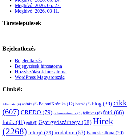
Meghívó: 2026. 05. 27.
Meghívó: 2026. 03 11.
Társtelepülések
Bejelentkezés
Bejelentkezés
Bejegyzések hírcsatorna
Hozzászólások hírcsatorna
WordPress Magyarország
Címkék
cikk
blog
(39)
BajomiKrónika
(12)
atlétika
(6)
beszéd
(5)
Alternaiv
(4)
(607)
CREDO
(79)
fotó
(66)
felhívás
(8)
dokumentumok
(3)
Hírek
Gyergyószárhegy
(58)
fotók
(41)
golf
(5)
(2268)
irodalom
(53)
interjú
(29)
IvancsicsIlona
(20)