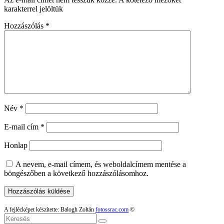
karakterrel jelöltük
Hozzászólás
*
Név
*
E-mail cím
*
Honlap
A nevem, e-mail címem, és weboldalcímem mentése a
böngészőben a következő hozzászólásomhoz.
A fejlécképet készítette: Balogh Zoltán
fotossrac.com
©