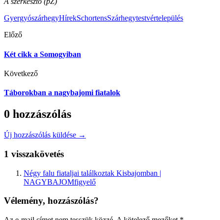
A szerkesztő (pZ)
Gyergyószárhegy
Hírek
Schortens
Szárhegy
testvértelepülés
Előző
Két cikk a Somogyiban
Következő
Táborokban a nagybajomi fiatalok
0 hozzászólás
Új hozzászólás küldése →
1 visszakövetés
Négy falu fiataljai találkoztak Kisbajomban |
NAGYBAJOMfigyelő
Vélemény, hozzászólás?
Az e-mail címet nem tesszük közzé.
A kötelező mezőket
*