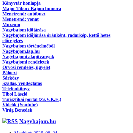
Könyvtár honlapja
Major Tibor: Bajom humora
Menetrend: autóbusz
Menetrend: vonat
Múzeum
Nagybajom időjárása
Nagybajom időjárása óránként, radarkép, kettő hetes
előrejelzés
Nagybajom történelméből
Nagybajom.lap.hu
Nagybajomi alapítványok
Nagybajomi rendeletek
Orvosi rendelés, ügyelet
Pálóczi
Sárközy
Szállás, vendéglátás
Telefonkönyv
Tibol László
Turisztikai portál (Zs.V.K.E.)
Videók (Youtube)
Virág Benedek
Nagybajom.hu
Meghívó: 2026. 06. 24.