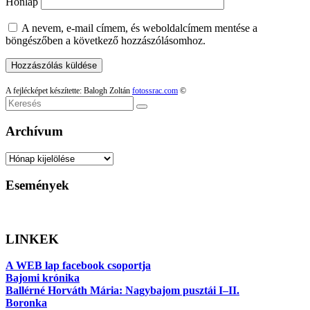
Honlap
A nevem, e-mail címem, és weboldalcímem mentése a
böngészőben a következő hozzászólásomhoz.
A fejlécképet készítette: Balogh Zoltán
fotossrac.com
©
Keresés
Archívum
Archívum
Események
LINKEK
A WEB lap facebook csoportja
Bajomi krónika
Ballérné Horváth Mária: Nagybajom pusztái I–II.
Boronka