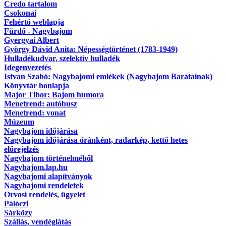
Credo tartalom
Csokonai
Fehértó weblapja
Fürdő - Nagybajom
Gyergyai Albert
György Dávid Anita: Népességtörténet (1783-1949)
Hulladékudvar, szelektív hulladék
Idegenvezetés
Istvan Szabó: Nagybajomi emlékek (Nagybajom Barátainak)
Könyvtár honlapja
Major Tibor: Bajom humora
Menetrend: autóbusz
Menetrend: vonat
Múzeum
Nagybajom időjárása
Nagybajom időjárása óránként, radarkép, kettő hetes
előrejelzés
Nagybajom történelméből
Nagybajom.lap.hu
Nagybajomi alapítványok
Nagybajomi rendeletek
Orvosi rendelés, ügyelet
Pálóczi
Sárközy
Szállás, vendéglátás