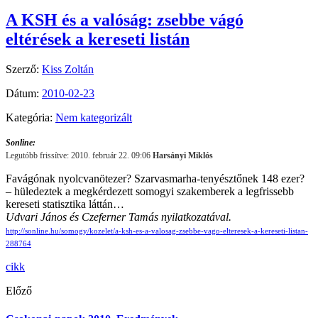
A KSH és a valóság: zsebbe vágó
eltérések a kereseti listán
Szerző:
Kiss Zoltán
Dátum:
2010-02-23
Kategória:
Nem kategorizált
Sonline:
Legutóbb frissítve: 2010. február 22. 09:06
Harsányi Miklós
Favágónak nyolcvanötezer? Szarvasmarha-tenyésztőnek 148 ezer?
– hüledeztek a megkérdezett somogyi szakemberek a legfrissebb
kereseti statisztika láttán…
Udvari János és Czeferner Tamás nyilatkozatával.
http://sonline.hu/somogy/kozelet/a-ksh-es-a-valosag-zsebbe-vago-elteresek-a-kereseti-listan-
288764
cikk
Előző