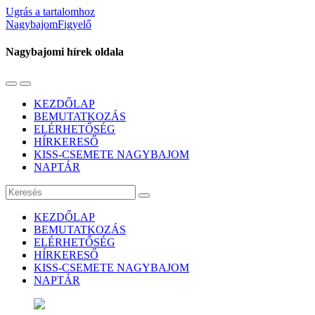
Ugrás a tartalomhoz
NagybajomFigyelő
Nagybajomi hírek oldala
Váltás
Használja
a
a
KEZDŐLAP
mobil
keresés
BEMUTATKOZÁS
menüre
mezőt
ELÉRHETŐSÉG
HÍRKERESŐ
KISS-CSEMETE NAGYBAJOM
NAPTÁR
Keresés
KEZDŐLAP
BEMUTATKOZÁS
ELÉRHETŐSÉG
HÍRKERESŐ
KISS-CSEMETE NAGYBAJOM
NAPTÁR