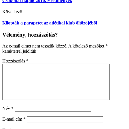
Csokonai-napok 2010. Eredmények
Következő
Kilopták a parapetet az atlétikai klub öltözőjéből
Vélemény, hozzászólás?
Az e-mail címet nem tesszük közzé.
A kötelező mezőket
*
karakterrel jelöltük
Hozzászólás
*
Név
*
E-mail cím
*