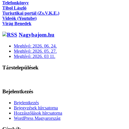
Telefonkönyv
Tibol László
Turisztikai portál (Zs.V.K.E.)
Videók (Youtube)
Virág Benedek
Nagybajom.hu
Meghívó: 2026. 06. 24.
Meghívó: 2026. 05. 27.
Meghívó: 2026. 03 11.
Társtelepülések
Bejelentkezés
Bejelentkezés
Bejegyzések hírcsatorna
Hozzászólások hírcsatorna
WordPress Magyarország