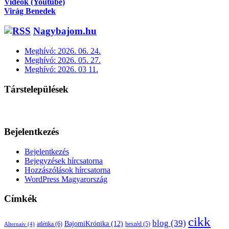
Videók (Youtube)
Virág Benedek
Nagybajom.hu
Meghívó: 2026. 06. 24.
Meghívó: 2026. 05. 27.
Meghívó: 2026. 03 11.
Társtelepülések
Bejelentkezés
Bejelentkezés
Bejegyzések hírcsatorna
Hozzászólások hírcsatorna
WordPress Magyarország
Címkék
cikk
blog
(39)
BajomiKrónika
(12)
atlétika
(6)
beszéd
(5)
Alternaiv
(4)