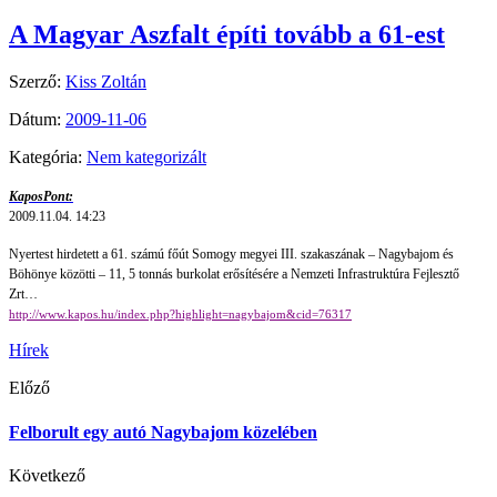
A Magyar Aszfalt építi tovább a 61-est
Szerző:
Kiss Zoltán
Dátum:
2009-11-06
Kategória:
Nem kategorizált
KaposPont:
2009.11.04. 14:23
Nyertest hirdetett a 61. számú főút Somogy megyei III. szakaszának – Nagybajom és
Böhönye közötti – 11, 5 tonnás burkolat erősítésére a Nemzeti Infrastruktúra Fejlesztő
Zrt…
http://www.kapos.hu/index.php?highlight=nagybajom&cid=76317
Hírek
Előző
Felborult egy autó Nagybajom közelében
Következő