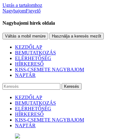
Ugrás a tartalomhoz
NagybajomFigyelő
Nagybajomi hírek oldala
Váltás a mobil menüre
Használja a keresés mezőt
KEZDŐLAP
BEMUTATKOZÁS
ELÉRHETŐSÉG
HÍRKERESŐ
KISS-CSEMETE NAGYBAJOM
NAPTÁR
Keresés
KEZDŐLAP
BEMUTATKOZÁS
ELÉRHETŐSÉG
HÍRKERESŐ
KISS-CSEMETE NAGYBAJOM
NAPTÁR