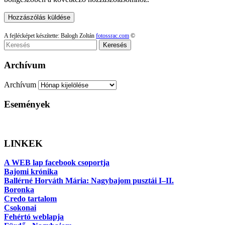
A fejlécképet készítette: Balogh Zoltán
fotossrac.com
©
Keresés
Archívum
Archívum
Események
LINKEK
A WEB lap facebook csoportja
Bajomi krónika
Ballérné Horváth Mária: Nagybajom pusztái I–II.
Boronka
Credo tartalom
Csokonai
Fehértó weblapja