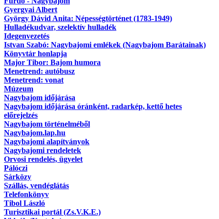
Fürdő - Nagybajom
Gyergyai Albert
György Dávid Anita: Népességtörténet (1783-1949)
Hulladékudvar, szelektív hulladék
Idegenvezetés
Istvan Szabó: Nagybajomi emlékek (Nagybajom Barátainak)
Könyvtár honlapja
Major Tibor: Bajom humora
Menetrend: autóbusz
Menetrend: vonat
Múzeum
Nagybajom időjárása
Nagybajom időjárása óránként, radarkép, kettő hetes
előrejelzés
Nagybajom történelméből
Nagybajom.lap.hu
Nagybajomi alapítványok
Nagybajomi rendeletek
Orvosi rendelés, ügyelet
Pálóczi
Sárközy
Szállás, vendéglátás
Telefonkönyv
Tibol László
Turisztikai portál (Zs.V.K.E.)