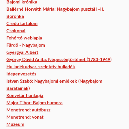
Bajomi krónika
Ballérné Horváth Mária: Nagybajom pusztái I–II.
Boronka
Credo tartalom
Csokonai
Fehértó weblapja
Fürdő - Nagybajom
Gyergyai Albert
György Dávid Anita: Népességtörténet (1783-1949)
Hulladékudvar, szelektív hulladék
Idegenvezetés
Istvan Szabó: Nagybajomi emlékek (Nagybajom
Barátainak)
Könyvtár honlapja
Major Tibor: Bajom humora
Menetrend: autóbusz
Menetrend: vonat
Múzeum