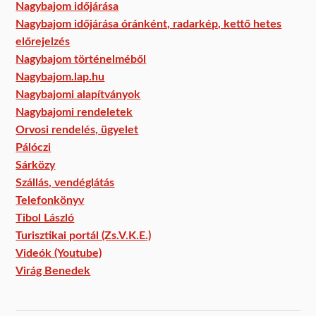
Nagybajom időjárása
Nagybajom időjárása óránként, radarkép, kettő hetes
előrejelzés
Nagybajom történelméből
Nagybajom.lap.hu
Nagybajomi alapítványok
Nagybajomi rendeletek
Orvosi rendelés, ügyelet
Pálóczi
Sárközy
Szállás, vendéglátás
Telefonkönyv
Tibol László
Turisztikai portál (Zs.V.K.E.)
Videók (Youtube)
Virág Benedek