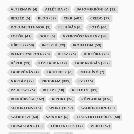
ALTERNAIV
(4)
ATLÉTIKA
(6)
BAJOMIKRÓNIKA
(12)
BESZÉD
(5)
BLOG
(39)
CIKK
(607)
CREDO
(79)
DOKUMENTUMOK
(3)
FELHÍVÁS
(8)
FOTÓ
(66)
FOTÓK
(41)
GOLF
(5)
GYERGYÓSZÁRHEGY
(58)
HÍREK
(2268)
INTERJÚ
(29)
IRODALOM
(53)
IVANCSICSILONA
(20)
KISSZ
(76)
KULTÚRA
(28)
KÉPEK
(19)
KÉZILABDA
(17)
LABDARÚGÁS
(537)
LABDRÚGÁS
(4)
LÁBTENISZ
(6)
MEGHÍVÓ
(7)
NAPTÁR
(72)
PROGRAM
(339)
PZ
(116)
PZ.KISSZ
(26)
RECEPT
(10)
RECEPT/C
(31)
RENDŐRSÉGI
(162)
RIPORT
(26)
RÖPLABDA
(376)
SCHORTENS
(15)
SPORT
(1069)
SZABÓROLAND
(5)
SZÁRHEGY
(63)
SZÍNHÁZ
(6)
TESTVÉRTELEPÜLÉS
(68)
TÁRSASTÁNC
(15)
TÖRTÉNETEK
(17)
VIDEÓ
(67)