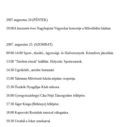
2007.augusztus 24 (PÉNTEK)
19:00A huszonöt éves Nagybajomi Vegyeskar koncertje a Művelődési házban.
2007. augusztus 25. (SZOMBAT)
09:00-14:00 Sport-, tűzoltó-, ügyességi- és főzőversenyek. Kézműves játszóház.
13:00 "Türelem rózsái" kiállítás. Helyszín: Sportcsarnok.
14:30 Ugrókötél-, aerobic bemutató.
15:00 Talentum Művészeti Iskola néptánc csoportja.
15:30 Őszikék Nyugdíjas Klub műsora.
16:00 Gyergyószárhegyi
Cika Népi Táncegyüttes
fellépése.
17:30 Jáger Kinga (Böhönye) fellépése.
18:00 Kaposvári Roxinház musical válogatása.
19:30 Utcabál a Joker zenekarral.