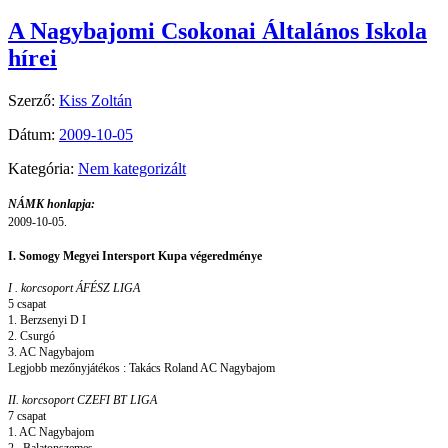
A Nagybajomi Csokonai Általános Iskola
hírei
Szerző:
Kiss Zoltán
Dátum:
2009-10-05
Kategória:
Nem kategorizált
NÁMK honlapja:
2009-10-05.
I. Somogy Megyei Intersport Kupa végeredménye
I . korcsoport ÁFÉSZ LIGA
5 csapat
1. Berzsenyi D I
2. Csurgó
3. AC Nagybajom
Legjobb mezőnyjátékos : Takács Roland AC Nagybajom
II. korcsoport CZEFI BT LIGA
7 csapat
1. AC Nagybajom