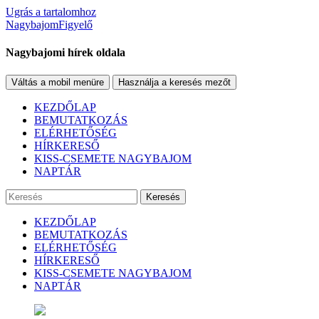
Ugrás a tartalomhoz
NagybajomFigyelő
Nagybajomi hírek oldala
Váltás a mobil menüre
Használja a keresés mezőt
KEZDŐLAP
BEMUTATKOZÁS
ELÉRHETŐSÉG
HÍRKERESŐ
KISS-CSEMETE NAGYBAJOM
NAPTÁR
Keresés
KEZDŐLAP
BEMUTATKOZÁS
ELÉRHETŐSÉG
HÍRKERESŐ
KISS-CSEMETE NAGYBAJOM
NAPTÁR