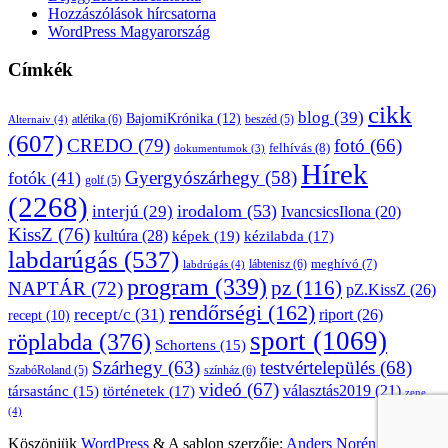
Hozzászólások hírcsatorna
WordPress Magyarország
Címkék
cikk
blog
(39)
BajomiKrónika
(12)
atlétika
(6)
beszéd
(5)
Alternaiv
(4)
(607)
CREDO
(79)
fotó
(66)
felhívás
(8)
dokumentumok
(3)
Hírek
Gyergyószárhegy
(58)
fotók
(41)
golf
(5)
(2268)
irodalom
(53)
interjú
(29)
IvancsicsIlona
(20)
KissZ
(76)
kultúra
(28)
képek
(19)
kézilabda
(17)
labdarúgás
(537)
lábtenisz
(6)
meghívó
(7)
labdrúgás
(4)
program
(339)
pz
(116)
NAPTÁR
(72)
pZ.KissZ
(26)
rendőrségi
(162)
recept/c
(31)
riport
(26)
recept
(10)
sport
(1069)
röplabda
(376)
Schortens
(15)
Szárhegy
(63)
testvértelepülés
(68)
SzabóRoland
(5)
színház
(6)
videó
(67)
választás2019
(21)
társastánc
(15)
történetek
(17)
zene
(4)
Köszönjük
WordPress
&
A sablon szerzője:
Anders Norén