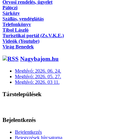
Orvosi rendelés, ügyelet
Pálóczi
Sárközy
Szállás, vendéglátás
Telefonkönyv
Tibol László
Turisztikai portál (Zs.V.K.E.)
Videók (Youtube)
Virág Benedek
Nagybajom.hu
Meghívó: 2026. 06. 24.
Meghívó: 2026. 05. 27.
Meghívó: 2026. 03 11.
Társtelepülések
Bejelentkezés
Bejelentkezés
Bejegyzések hírcsatorna