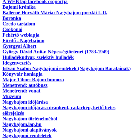
A WEB lap facebook csoportja
Bajomi krónika
Ballérné Horváth Mária: Nagybajom pusztái I–II.
Boronka
Credo tartalom
Csokonai
Fehértó weblapja
Fürdő - Nagybajom
Gyergyai Albert
György Dávid Anita: Népességtörténet (1783-1949)
Hulladékudvar, szelektív hulladék
Idegenvezetés
Istvan Szabó: Nagybajomi emlékek (Nagybajom Barátainak)
Könyvtár honlapja
Major Tibor: Bajom humora
Menetrend: autóbusz
Menetrend: vonat
Múzeum
Nagybajom időjárása
Nagybajom időjárása óránként, radarkép, kettő hetes
előrejelzés
Nagybajom történelméből
Nagybajom.lap.hu
Nagybajomi alapítványok
Nagybajomi rendeletek