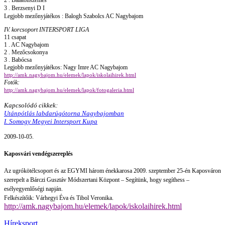
2 . Balatonszemes
3 . Berzsenyi D I
Legjobb mezőnyjátékos : Balogh Szabolcs AC Nagybajom
IV. korcsoport INTERSPORT LIGA
11 csapat
1 . AC Nagybajom
2 . Mezőcsokonya
3 . Babócsa
Legjobb mezőnyjátékos: Nagy Imre AC Nagybajom
http://amk.nagybajom.hu/elemek/lapok/iskolaihirek.html
Fotók:
http://amk.nagybajom.hu/elemek/lapok/fotogaleria.html
Kapcsolódó cikkek:
Utánpótlás labdarúgótorna Nagybajomban
I. Somogy Megyei Intersport Kupa
2009-10-05.
Kaposvári vendégszereplés
Az ugrókötélcsoport és az EGYMI három énekkarosa 2009. szeptember 25-én Kaposváron
szerepelt a Bárczi Gusztáv Módszertani Központ – Segítünk, hogy segíthess –
esélyegyenlőségi napján.
Felkészítőik: Várhegyi Éva és Tibol Veronika.
http://amk.nagybajom.hu/elemek/lapok/iskolaihirek.html
Hírek
sport