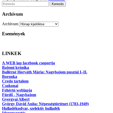
Keresés
Archívum
Archívum
Események
LINKEK
A WEB lap facebook csoportja
Bajomi krónika
Ballérné Horváth Mária: Nagybajom pusztái I–II.
Boronka
Credo tartalom
Csokonai
Fehértó weblapja
Fürdő - Nagybajom
Gyergyai Albert
György Dávid Anita: Népességtörténet (1783-1949)
Hulladékudvar, szelektív hulladék
Idegenvezetés