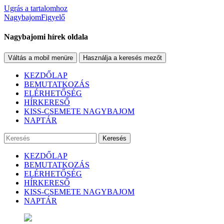
Ugrás a tartalomhoz
NagybajomFigyelő
Nagybajomi hírek oldala
Váltás a mobil menüre
Használja a keresés mezőt
KEZDŐLAP
BEMUTATKOZÁS
ELÉRHETŐSÉG
HÍRKERESŐ
KISS-CSEMETE NAGYBAJOM
NAPTÁR
Keresés
KEZDŐLAP
BEMUTATKOZÁS
ELÉRHETŐSÉG
HÍRKERESŐ
KISS-CSEMETE NAGYBAJOM
NAPTÁR