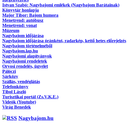
Istvan Szabó: Nagybajomi emlékek (Nagybajom Barátainak)
Könyvtár honlapja
Major Tibor: Bajom humora
Menetrend: autóbusz
Menetrend: vonat
Múzeum
Nagybajom időjárása
Nagybajom időjárása óránként, radarkép, kettő hetes előrejelzés
Nagybajom történelméből
Nagybajom.lap.hu
Nagybajomi alapítványok
Nagybajomi rendeletek
Orvosi rendelés, ügyelet
Pálóczi
Sárközy
Szállás, vendéglátás
Telefonkönyv
Tibol László
Turisztikai portál (Zs.V.K.E.)
Videók (Youtube)
Virág Benedek
Nagybajom.hu