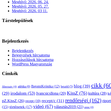
Meghívó: 2026. 06. 24.
Meghívó: 2026. 05. 27.
Meghívó: 2026. 03 11.
Társtelepülések
Bejelentkezés
Bejelentkezés
Bejegyzések hírcsatorna
Hozzászólások hírcsatorna
WordPress Magyarország
Címkék
cikk
(6
blog
(39)
BajomiKrónika
(12)
atlétika
(6)
beszéd
(5)
Alternaiv
(4)
KissZ
(76)
irodalom
(53)
(29)
kultúra
(28)
IvancsicsIlona
(20)
k
rendőrségi
(162)
pZ.KissZ
(26)
recept/c
(31)
riport
recept
(10)
videó
(67)
választás2019
(21)
(15)
történetek
(17)
zene
(4)