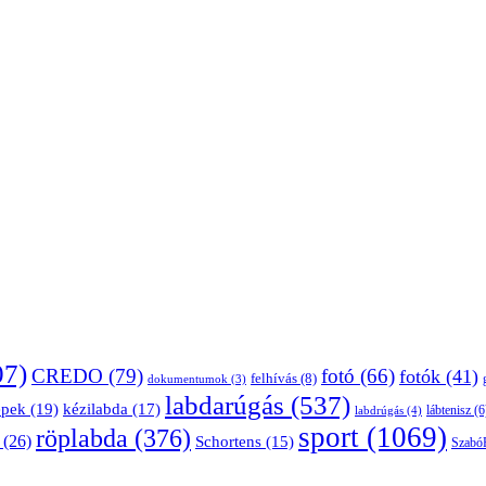
07)
CREDO
(79)
fotó
(66)
fotók
(41)
felhívás
(8)
dokumentumok
(3)
labdarúgás
(537)
épek
(19)
kézilabda
(17)
lábtenisz
(6
labdrúgás
(4)
sport
(1069)
röplabda
(376)
(26)
Schortens
(15)
Szabó