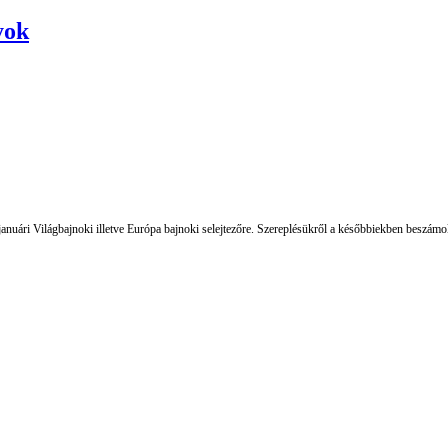
yok
 januári Világbajnoki illetve Európa bajnoki selejtezőre. Szereplésükről a későbbiekben beszám