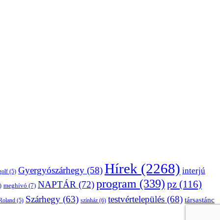
Hírek
(2268)
Gyergyószárhegy
(58)
interjú
golf
(5)
program
(339)
pz
(116)
NAPTÁR
(72)
)
meghívó
(7)
Szárhegy
(63)
testvértelepülés
(68)
társastánc
Roland
(5)
színház
(6)