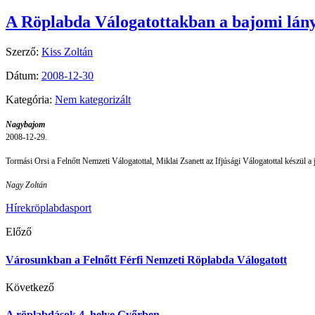
A Röplabda Válogatottakban a bajomi lán
Szerző:
Kiss Zoltán
Dátum:
2008-12-30
Kategória:
Nem kategorizált
Nagybajom
2008-12-29.
Tormási Orsi a Felnőtt Nemzeti Válogatottal, Miklai Zsanett az Ifjúsági Válogatottal készül a
Nagy Zoltán
Hírek
röplabda
sport
Előző
Városunkban a Felnőtt Férfi Nemzeti Röplabda Válogatott
Következő
A röplabdások 4. helye Győrben