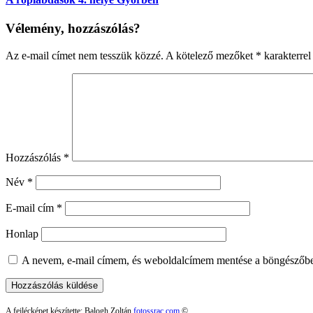
Vélemény, hozzászólás?
Az e-mail címet nem tesszük közzé.
A kötelező mezőket
*
karakterrel 
Hozzászólás
*
Név
*
E-mail cím
*
Honlap
A nevem, e-mail címem, és weboldalcímem mentése a böngészőb
A fejlécképet készítette: Balogh Zoltán
fotossrac.com
©