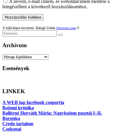
A nevem, e-mail címem, és weboldalcímem mentése a
böngészőben a következő hozzászólásomhoz.
A fejlécképet készítette: Balogh Zoltán
fotossrac.com
©
Keresés
Archívum
Archívum
Események
LINKEK
A WEB lap facebook csoportja
Bajomi krónika
Ballérné Horváth Mária: Nagybajom pusztái I–II.
Boronka
Credo tartalom
Csokonai