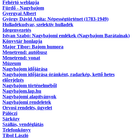
Fehértó weblapja
Fürdő - Nagybajom
Gyergyai Albert
György Dávid Anita: Népességtörténet (1783-1949)
Hulladékudvar, szelektív hulladék
Idegenvezetés
Istvan Szabó: Nagybajomi emlékek (Nagybajom Barátainak)
Könyvtár honlapja
Major Tibor: Bajom humora
Menetrend: autóbusz
Menetrend: vonat
Múzeum
Nagybajom időjárása
Nagybajom időjárása óránként, radarkép, kettő hetes
előrejelzés
Nagybajom történelméből
Nagybajom.lap.hu
Nagybajomi alapítványok
Nagybajomi rendeletek
Orvosi rendelés, ügyelet
Pálóczi
Sárközy
Szállás, vendéglátás
Telefonkönyv
Tibol László