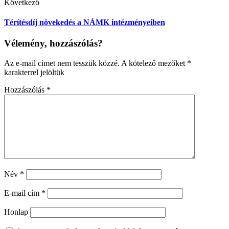
Következő
Térítésdíj növekedés a NÁMK intézményeiben
Vélemény, hozzászólás?
Az e-mail címet nem tesszük közzé.
A kötelező mezőket
*
karakterrel jelöltük
Hozzászólás
*
Név
*
E-mail cím
*
Honlap