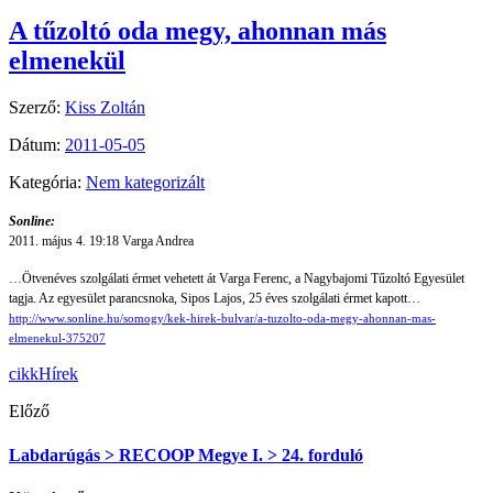
A tűzoltó oda megy, ahonnan más
elmenekül
Szerző:
Kiss Zoltán
Dátum:
2011-05-05
Kategória:
Nem kategorizált
Sonline:
2011. május 4. 19:18
Varga Andrea
…Ötvenéves szolgálati érmet vehetett át Varga Ferenc, a Nagybajomi Tűzoltó Egyesület
tagja. Az egyesület parancsnoka, Sipos Lajos, 25 éves szolgálati érmet kapott…
http://www.sonline.hu/somogy/kek-hirek-bulvar/a-tuzolto-oda-megy-ahonnan-mas-
elmenekul-375207
cikk
Hírek
Előző
Labdarúgás > RECOOP Megye I. > 24. forduló