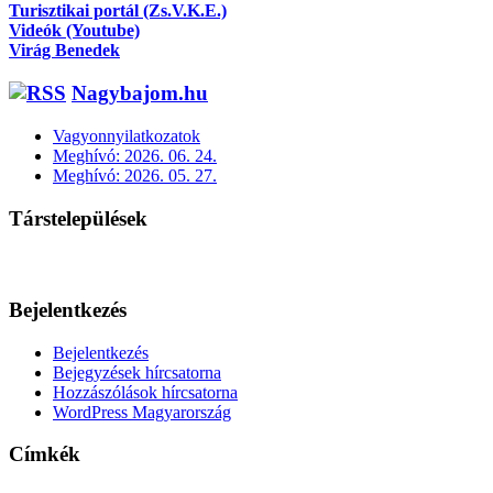
Turisztikai portál (Zs.V.K.E.)
Videók (Youtube)
Virág Benedek
Nagybajom.hu
Vagyonnyilatkozatok
Meghívó: 2026. 06. 24.
Meghívó: 2026. 05. 27.
Társtelepülések
Bejelentkezés
Bejelentkezés
Bejegyzések hírcsatorna
Hozzászólások hírcsatorna
WordPress Magyarország
Címkék