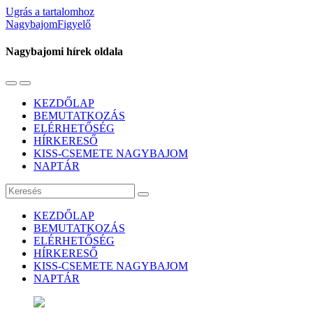
Ugrás a tartalomhoz
NagybajomFigyelő
Nagybajomi hírek oldala
Váltás
Használja
a
a
KEZDŐLAP
mobil
keresés
BEMUTATKOZÁS
menüre
mezőt
ELÉRHETŐSÉG
HÍRKERESŐ
KISS-CSEMETE NAGYBAJOM
NAPTÁR
Keresés
KEZDŐLAP
BEMUTATKOZÁS
ELÉRHETŐSÉG
HÍRKERESŐ
KISS-CSEMETE NAGYBAJOM
NAPTÁR