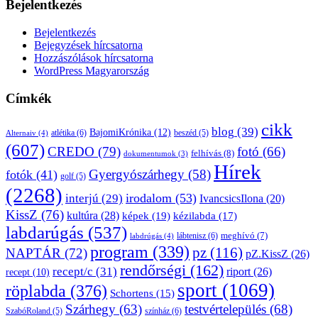
Bejelentkezés
Bejelentkezés
Bejegyzések hírcsatorna
Hozzászólások hírcsatorna
WordPress Magyarország
Címkék
cikk
blog
(39)
BajomiKrónika
(12)
atlétika
(6)
beszéd
(5)
Alternaiv
(4)
(607)
CREDO
(79)
fotó
(66)
felhívás
(8)
dokumentumok
(3)
Hírek
Gyergyószárhegy
(58)
fotók
(41)
golf
(5)
(2268)
irodalom
(53)
interjú
(29)
IvancsicsIlona
(20)
KissZ
(76)
kultúra
(28)
képek
(19)
kézilabda
(17)
labdarúgás
(537)
lábtenisz
(6)
meghívó
(7)
labdrúgás
(4)
program
(339)
pz
(116)
NAPTÁR
(72)
pZ.KissZ
(26)
rendőrségi
(162)
recept/c
(31)
riport
(26)
recept
(10)
sport
(1069)
röplabda
(376)
Schortens
(15)
Szárhegy
(63)
testvértelepülés
(68)
SzabóRoland
(5)
színház
(6)