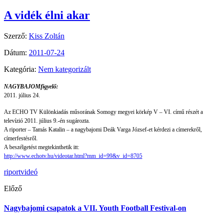
A vidék élni akar
Szerző:
Kiss Zoltán
Dátum:
2011-07-24
Kategória:
Nem kategorizált
NAGYBAJOMfigyelő:
2011. július 24.
Az ECHO TV Különkiadás műsorának
Somogy megyei körkép V – VI.
című részét a
televízió 2011. július 9.-én sugározta.
A riporter – Tamás Katalin – a nagybajomi Deák Varga József-et kérdezi a címerekről,
címerfestésről.
A beszélgetést megtekinthetik itt:
http://www.echotv.hu/videotar.html?mm_id=99&v_id=8705
riport
videó
Előző
Nagybajomi csapatok a VII. Youth Football Festival-on