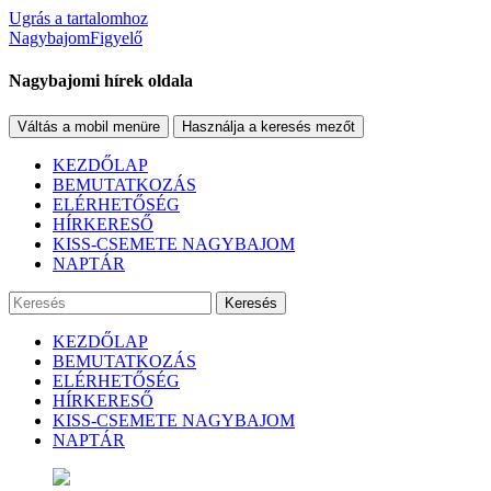
Ugrás a tartalomhoz
NagybajomFigyelő
Nagybajomi hírek oldala
Váltás a mobil menüre
Használja a keresés mezőt
KEZDŐLAP
BEMUTATKOZÁS
ELÉRHETŐSÉG
HÍRKERESŐ
KISS-CSEMETE NAGYBAJOM
NAPTÁR
Keresés
KEZDŐLAP
BEMUTATKOZÁS
ELÉRHETŐSÉG
HÍRKERESŐ
KISS-CSEMETE NAGYBAJOM
NAPTÁR