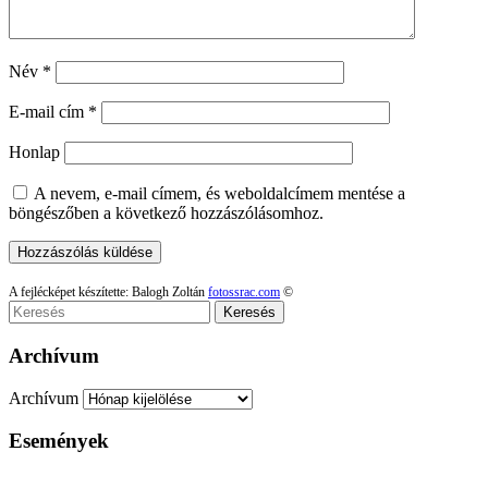
Név
*
E-mail cím
*
Honlap
A nevem, e-mail címem, és weboldalcímem mentése a
böngészőben a következő hozzászólásomhoz.
A fejlécképet készítette: Balogh Zoltán
fotossrac.com
©
Keresés
Archívum
Archívum
Események