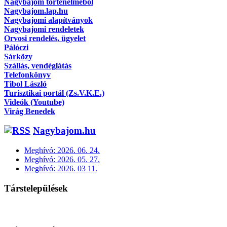
Nagybajom történelméből
Nagybajom.lap.hu
Nagybajomi alapítványok
Nagybajomi rendeletek
Orvosi rendelés, ügyelet
Pálóczi
Sárközy
Szállás, vendéglátás
Telefonkönyv
Tibol László
Turisztikai portál (Zs.V.K.E.)
Videók (Youtube)
Virág Benedek
Nagybajom.hu
Meghívó: 2026. 06. 24.
Meghívó: 2026. 05. 27.
Meghívó: 2026. 03 11.
Társtelepülések