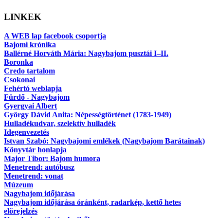
LINKEK
A WEB lap facebook csoportja
Bajomi krónika
Ballérné Horváth Mária: Nagybajom pusztái I–II.
Boronka
Credo tartalom
Csokonai
Fehértó weblapja
Fürdő - Nagybajom
Gyergyai Albert
György Dávid Anita: Népességtörténet (1783-1949)
Hulladékudvar, szelektív hulladék
Idegenvezetés
Istvan Szabó: Nagybajomi emlékek (Nagybajom Barátainak)
Könyvtár honlapja
Major Tibor: Bajom humora
Menetrend: autóbusz
Menetrend: vonat
Múzeum
Nagybajom időjárása
Nagybajom időjárása óránként, radarkép, kettő hetes
előrejelzés