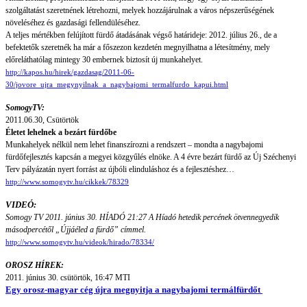
szolgáltatást szeretnének létrehozni, melyek hozzájárulnak a város népszerűségének
növeléséhez és gazdasági fellendüléséhez.
A teljes mértékben felújított fürdő átadásának végső határideje: 2012. július 26., de a
befektetők szeretnék ha már a főszezon kezdetén megnyilhatna a létesítmény, mely
előreláthatólag mintegy 30 embernek biztosít új munkahelyet.
http://kapos.hu/hirek/gazdasag/2011-06-
30/jovore_ujra_megynyilnak_a_nagybajomi_termalfurdo_kapui.html
SomogyTV:
2011.06.30, Csütörtök
Életet lehelnek a bezárt fürdőbe
Munkahelyek nélkül nem lehet finanszírozni a rendszert – mondta a nagybajomi
fürdőfejlesztés kapcsán a megyei közgyűlés elnöke. A 4 évre bezárt fürdő az Új Széchenyi
Terv pályázatán nyert forrást az újbóli elinduláshoz és a fejlesztéshez…
http://www.somogytv.hu/cikkek/78329
VIDEÓ:
Somogy TV 2011. június 30. HÍADÓ 21:27
A Híadó hetedik percének ötvennegyedik
másodpercétől „Újjáéled a fürdő” címmel.
http://www.somogytv.hu/videok/hirado/78334/
OROSZ HÍREK:
2011. június 30. csütörtök, 16:47 MTI
Egy orosz-magyar cég újra megnyitja a nagybajomi termálfürdőt