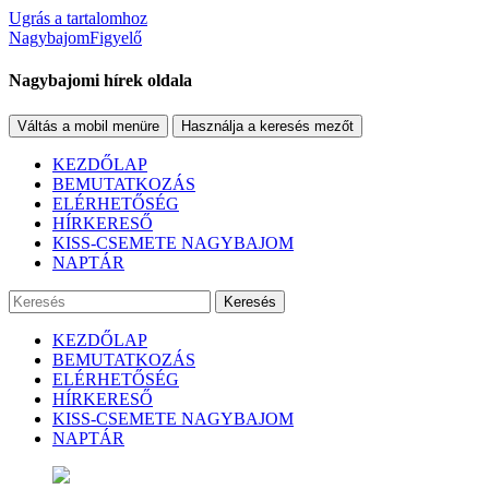
Ugrás a tartalomhoz
NagybajomFigyelő
Nagybajomi hírek oldala
Váltás a mobil menüre
Használja a keresés mezőt
KEZDŐLAP
BEMUTATKOZÁS
ELÉRHETŐSÉG
HÍRKERESŐ
KISS-CSEMETE NAGYBAJOM
NAPTÁR
Keresés
KEZDŐLAP
BEMUTATKOZÁS
ELÉRHETŐSÉG
HÍRKERESŐ
KISS-CSEMETE NAGYBAJOM
NAPTÁR