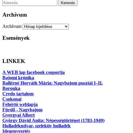
Keresés
Archívum
Archívum
Események
LINKEK
A WEB lap facebook csoportja
Bajomi krónika
Ballérné Horváth Mária: Nagybajom pusztái I–II.
Boronka
Credo tartalom
Csokonai
Fehértó weblapja
Fürdő - Nagybajom
Gyergyai Albert
György Dávid Anita: Népességtörténet (1783-1949)
Hulladékudvar, szelektív hulladék
Idegenvezetés