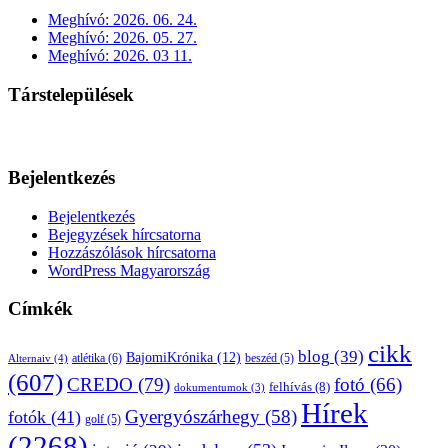
Meghívó: 2026. 06. 24.
Meghívó: 2026. 05. 27.
Meghívó: 2026. 03 11.
Társtelepülések
Bejelentkezés
Bejelentkezés
Bejegyzések hírcsatorna
Hozzászólások hírcsatorna
WordPress Magyarország
Címkék
cikk
blog
(39)
BajomiKrónika
(12)
atlétika
(6)
beszéd
(5)
Alternaiv
(4)
(607)
CREDO
(79)
fotó
(66)
felhívás
(8)
dokumentumok
(3)
Hírek
Gyergyószárhegy
(58)
fotók
(41)
golf
(5)
(2268)