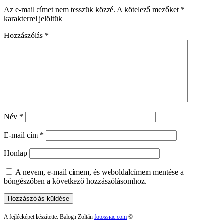
Az e-mail címet nem tesszük közzé.
A kötelező mezőket
*
karakterrel jelöltük
Hozzászólás
*
Név
*
E-mail cím
*
Honlap
A nevem, e-mail címem, és weboldalcímem mentése a
böngészőben a következő hozzászólásomhoz.
A fejlécképet készítette: Balogh Zoltán
fotossrac.com
©