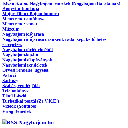
Istvan Szabó: Nagybajomi emlékek (Nagybajom Barátainak)
Könyvtár honlapja
Major Tibor: Bajom humora
Menetrend: autóbusz
Menetrend: vonat
Múzeum
Nagybajom időjárása
Nagybajom időjárása óránként, radarkép, kettő hetes
előrejelzés
Nagybajom történelméből
Nagybajom.lap.hu
Nagybajomi alapítványok
Nagybajomi rendeletek
Orvosi rendelés, ügyelet
Pálóczi
Sárközy
Szállás, vendéglátás
Telefonkönyv
Tibol László
Turisztikai portál (Zs.V.K.E.)
Videók (Youtube)
Virág Benedek
Nagybajom.hu