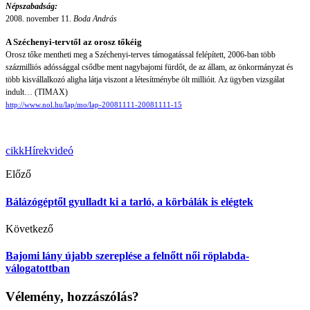
Népszabadság:
2008. november 11.
Boda András
A Széchenyi-tervtől az orosz tőkéig
Orosz tőke mentheti meg a Széchenyi-terves támogatással felépített, 2006-ban több
százmilliós adóssággal csődbe ment nagybajomi fürdőt, de az állam, az önkormányzat és
több kisvállalkozó aligha látja viszont a létesítménybe ölt millióit. Az ügyben vizsgálat
indult… (TIMAX)
http://www.nol.hu/lap/mo/lap-20081111-20081111-15
cikk
Hírek
videó
Előző
Bálázógéptől gyulladt ki a tarló, a körbálák is elégtek
Következő
Bajomi lány újabb szereplése a felnőtt női röplabda-
válogatottban
Vélemény, hozzászólás?