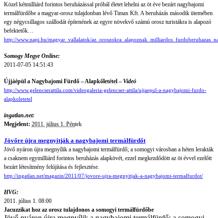
Közel kétmilliárd forintos beruházással próbál életet lehelni az öt éve bezárt nagybajomi
termálfürdőbe a magyar-orosz tulajdonban lévő Timax Kft. A beruházás második ütemében
egy négycsillagos szállodát építenének az egyre növekvő számú orosz turistákra is alapozó
befektetők…
http://www.napi.hu/magyar_vallalatok/az_oroszokra_alapoznak_milliardos_furdoberuhazas
Somogy Megye Online:
2011-07-05 14:51:43
Újjáépül a Nagybajomi Fürdő – Alapkőletétel –
Videó
http://www.gelencserattila.com/videogaleria-gelencser-attila/ujjaepul-a-nagybajomi-furdo-
alapkoletetel
ingatlan.net:
Megjelent:
2011. július 1. Pén
tek
Jövőre újra megnyitják a nagybajomi termálfürdőt
Jövő nyáron újra megnyílik a nagybajomi termálfürdő; a somogyi városban a héten lerakták
a csaknem egymilliárd forintos beruházás alapkövét, ezzel megkezdődött az öt évvel ezelőtt
bezárt létesítmény felújítása és fejlesztése.
http://ingatlan.net/magazin/2011/07/jovore-ujra-megnyitjak-a-nagybajomi-termalfurdot/
HVG:
2011. július 1. 08:00
Jacuzzikat hoz az orosz tulajdonos a somogyi termálfürdőbe
Jövő nyáron újra megnyílik a nagybajomi termálfürdő; a somogyi