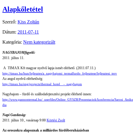
Alapkőletétel
Szerző:
Kiss Zoltán
Dátum:
2011-07-11
Kategória:
Nem kategorizált
NAGYBAJOMfigyelő:
2011. július 11.
A TIMAX Kft magyar nyelvű lapja ismét elérhető. (2011.07.11.)
http://timax.hu/hun/fejlesztes/a_nagybajomi_termalfurdo_fejlesztese/fejlesztesi_terv
Az angol nyelvű elérhetőség:
http://timax.hu/eng/projects/thermal_hotel__-_nagybajom
Nagybajom – fürdő és szállodafejtesztési projekt élérhető innen:
http://www.pannontermal.hu/_userfiles/Online_GYSZR/Prezentaciok/konferencia/Sarosi_Aniko
dia
Napi Gazdaság:
2011. július 10., vasárnap 9:00
Körtési Zsolt
Az oroszokra alapoznak a milliárdos fürdőberuházásban