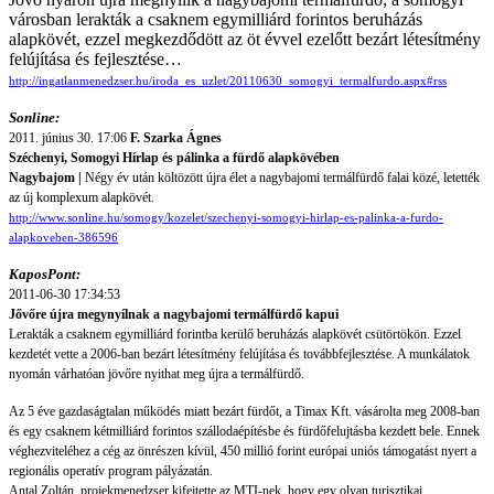
városban lerakták a csaknem egymilliárd forintos beruházás
alapkövét, ezzel megkezdődött az öt évvel ezelőtt bezárt létesítmény
felújítása és fejlesztése…
http://ingatlanmenedzser.hu/iroda_es_uzlet/20110630_somogyi_termalfurdo.aspx#rss
Sonline:
2011. június 30. 17:06
F. Szarka Ágnes
Széchenyi, Somogyi Hírlap és pálinka a fürdő alapkövében
Nagybajom
|
Négy év után költözött újra élet a nagybajomi termálfürdő falai közé, letették
az új komplexum alapkövét.
http://www.sonline.hu/somogy/kozelet/szechenyi-somogyi-hirlap-es-palinka-a-furdo-
alapkoveben-386596
KaposPont:
2011-06-30 17:34:53
Jővőre újra megynyílnak a nagybajomi termálfürdő kapui
Lerakták a csaknem egymilliárd forintba kerülő beruházás alapkövét csütörtökön. Ezzel
kezdetét vette a 2006-ban bezárt létesítmény felújítása és továbbfejlesztése. A munkálatok
nyomán várhatóan jövőre nyithat meg újra a termálfürdő.
Az 5 éve gazdaságtalan működés miatt bezárt fürdőt, a Timax Kft. vásárolta meg 2008-ban
és egy csaknem kétmilliárd forintos szállodaépítésbe és fürdőfelujtásba kezdett bele. Ennek
véghezviteléhez a cég az önrészen kívül, 450 millió forint európai uniós támogatást nyert a
regionális operatív program pályázatán.
Antal Zoltán, projekmenedzser kifejtette az MTI-nek, hogy egy olyan turisztikai