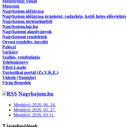
Menetrend: vonat
Múzeum
Nagybajom időjárása
Nagybajom időjárása óránként, radarkép, kettő hetes előrejelzés
Nagybajom történelméből
Nagybajom.lap.hu
Nagybajomi alapítványok
Nagybajomi rendeletek
Orvosi rendelés, ügyelet
Pálóczi
Sárközy
Szállás, vendéglátás
Telefonkönyv
Tibol László
Turisztikai portál (Zs.V.K.E.)
Videók (Youtube)
Virág Benedek
Nagybajom.hu
Meghívó: 2026. 06. 24.
Meghívó: 2026. 05. 27.
Meghívó: 2026. 03 11.
Társtelepülések