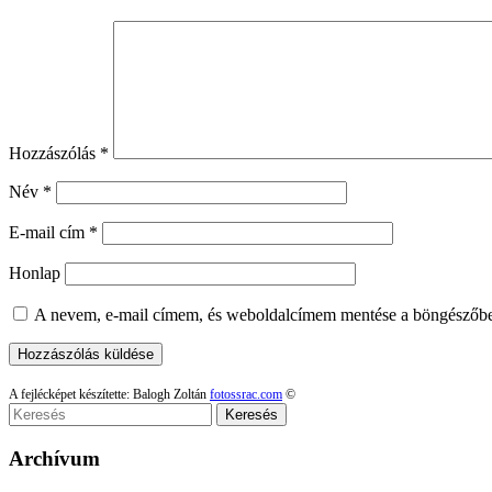
Hozzászólás
*
Név
*
E-mail cím
*
Honlap
A nevem, e-mail címem, és weboldalcímem mentése a böngészőb
A fejlécképet készítette: Balogh Zoltán
fotossrac.com
©
Keresés
Archívum