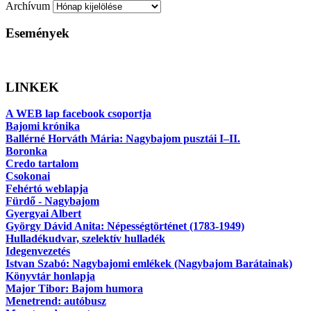
Archívum
Események
LINKEK
A WEB lap facebook csoportja
Bajomi krónika
Ballérné Horváth Mária: Nagybajom pusztái I–II.
Boronka
Credo tartalom
Csokonai
Fehértó weblapja
Fürdő - Nagybajom
Gyergyai Albert
György Dávid Anita: Népességtörténet (1783-1949)
Hulladékudvar, szelektív hulladék
Idegenvezetés
Istvan Szabó: Nagybajomi emlékek (Nagybajom Barátainak)
Könyvtár honlapja
Major Tibor: Bajom humora
Menetrend: autóbusz