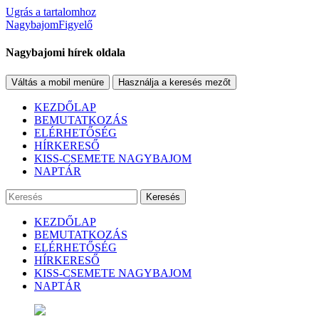
Ugrás a tartalomhoz
NagybajomFigyelő
Nagybajomi hírek oldala
Váltás a mobil menüre
Használja a keresés mezőt
KEZDŐLAP
BEMUTATKOZÁS
ELÉRHETŐSÉG
HÍRKERESŐ
KISS-CSEMETE NAGYBAJOM
NAPTÁR
Keresés
KEZDŐLAP
BEMUTATKOZÁS
ELÉRHETŐSÉG
HÍRKERESŐ
KISS-CSEMETE NAGYBAJOM
NAPTÁR