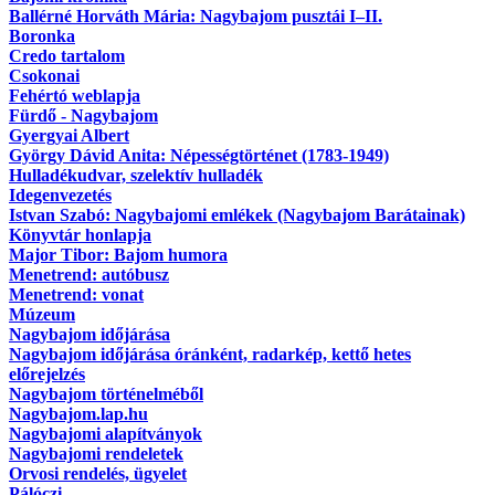
Ballérné Horváth Mária: Nagybajom pusztái I–II.
Boronka
Credo tartalom
Csokonai
Fehértó weblapja
Fürdő - Nagybajom
Gyergyai Albert
György Dávid Anita: Népességtörténet (1783-1949)
Hulladékudvar, szelektív hulladék
Idegenvezetés
Istvan Szabó: Nagybajomi emlékek (Nagybajom Barátainak)
Könyvtár honlapja
Major Tibor: Bajom humora
Menetrend: autóbusz
Menetrend: vonat
Múzeum
Nagybajom időjárása
Nagybajom időjárása óránként, radarkép, kettő hetes
előrejelzés
Nagybajom történelméből
Nagybajom.lap.hu
Nagybajomi alapítványok
Nagybajomi rendeletek
Orvosi rendelés, ügyelet
Pálóczi