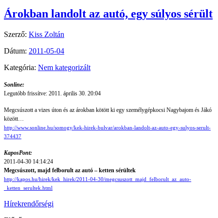
Árokban landolt az autó, egy súlyos sérült
Szerző:
Kiss Zoltán
Dátum:
2011-05-04
Kategória:
Nem kategorizált
Sonline:
Legutóbb frissítve: 2011. április 30. 20:04
Megcsúszott a vizes úton és az árokban kötött ki egy személygépkocsi Nagybajom és Jákó
között…
http://www.sonline.hu/somogy/kek-hirek-bulvar/arokban-landolt-az-auto-egy-sulyos-serult-
374437
KaposPont:
2011-04-30 14:14:24
Megcsúszott, majd felborult az autó – ketten sérültek
http://kapos.hu/hirek/kek_hirek/2011-04-30/megcsuszott_majd_felborult_az_auto-
_ketten_serultek.html
Hírek
rendőrségi