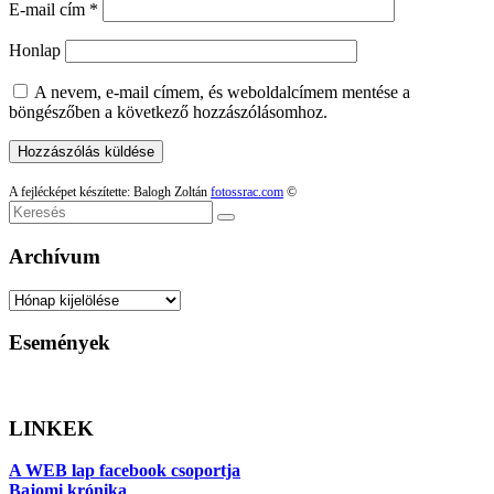
E-mail cím
*
Honlap
A nevem, e-mail címem, és weboldalcímem mentése a
böngészőben a következő hozzászólásomhoz.
A fejlécképet készítette: Balogh Zoltán
fotossrac.com
©
Keresés
Archívum
Archívum
Események
LINKEK
A WEB lap facebook csoportja
Bajomi krónika