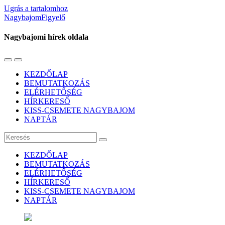
Ugrás a tartalomhoz
NagybajomFigyelő
Nagybajomi hírek oldala
Váltás
Használja
a
a
KEZDŐLAP
mobil
keresés
BEMUTATKOZÁS
menüre
mezőt
ELÉRHETŐSÉG
HÍRKERESŐ
KISS-CSEMETE NAGYBAJOM
NAPTÁR
Keresés
KEZDŐLAP
BEMUTATKOZÁS
ELÉRHETŐSÉG
HÍRKERESŐ
KISS-CSEMETE NAGYBAJOM
NAPTÁR