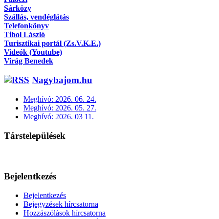
Sárközy
Szállás, vendéglátás
Telefonkönyv
Tibol László
Turisztikai portál (Zs.V.K.E.)
Videók (Youtube)
Virág Benedek
Nagybajom.hu
Meghívó: 2026. 06. 24.
Meghívó: 2026. 05. 27.
Meghívó: 2026. 03 11.
Társtelepülések
Bejelentkezés
Bejelentkezés
Bejegyzések hírcsatorna
Hozzászólások hírcsatorna