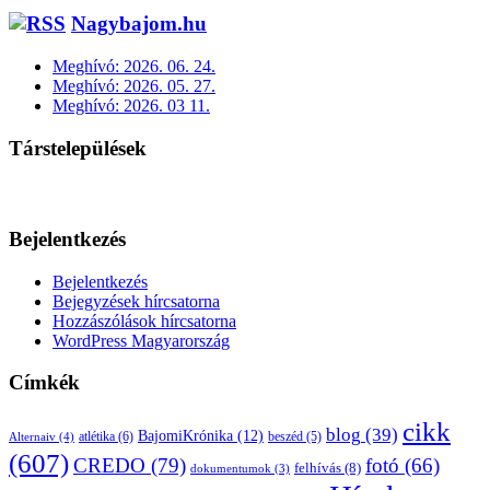
Nagybajom.hu
Meghívó: 2026. 06. 24.
Meghívó: 2026. 05. 27.
Meghívó: 2026. 03 11.
Társtelepülések
Bejelentkezés
Bejelentkezés
Bejegyzések hírcsatorna
Hozzászólások hírcsatorna
WordPress Magyarország
Címkék
cikk
blog
(39)
BajomiKrónika
(12)
atlétika
(6)
beszéd
(5)
Alternaiv
(4)
(607)
CREDO
(79)
fotó
(66)
felhívás
(8)
dokumentumok
(3)