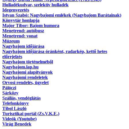
Hulladékudvar, szelektív hulladék
Idegenvezetés
Istvan Szabó: Nagybajomi emlékek (Nagybajom Barátainak)
Könyvtár honlapja
Major Tibor: Bajom humora
Menetrend: autóbusz
Menetrend: vonat
Múzeum
Nagybajom időjárása
Nagybajom időjárása óránként, radarkép, kettő hetes
előrejelzés
Nagybajom történelméből
Nagybajom.lap.hu
Nagybajomi alapítványok
Nagybajomi rendeletek
Orvosi rendelés, ügyelet
Pálóczi
Sárközy
Szállás, vendéglátás
Telefonkönyv
Tibol László
Turisztikai portál (Zs.V.K.E.)
Videók (Youtube)
Virág Benedek