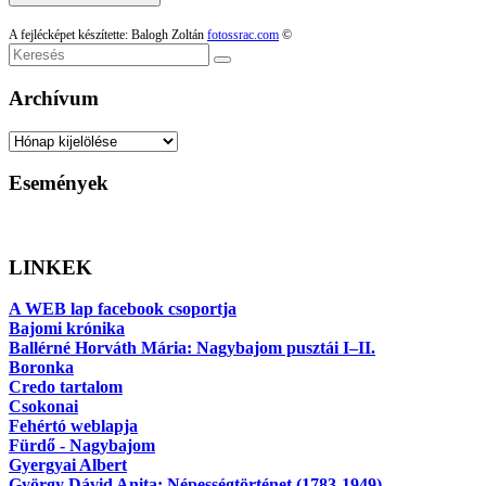
A fejlécképet készítette: Balogh Zoltán
fotossrac.com
©
Keresés
Archívum
Archívum
Események
LINKEK
A WEB lap facebook csoportja
Bajomi krónika
Ballérné Horváth Mária: Nagybajom pusztái I–II.
Boronka
Credo tartalom
Csokonai
Fehértó weblapja
Fürdő - Nagybajom
Gyergyai Albert
György Dávid Anita: Népességtörténet (1783-1949)