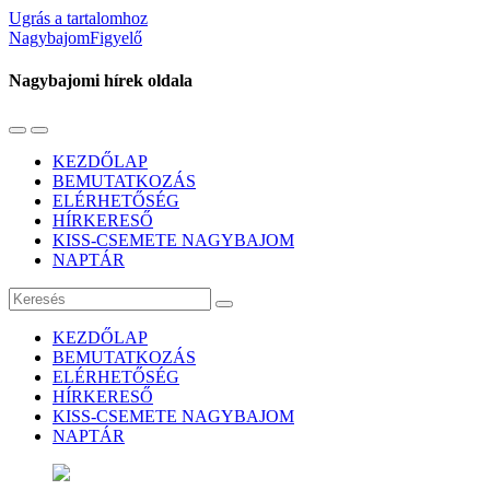
Ugrás a tartalomhoz
NagybajomFigyelő
Nagybajomi hírek oldala
Váltás
Használja
a
a
KEZDŐLAP
mobil
keresés
BEMUTATKOZÁS
menüre
mezőt
ELÉRHETŐSÉG
HÍRKERESŐ
KISS-CSEMETE NAGYBAJOM
NAPTÁR
Keresés
KEZDŐLAP
BEMUTATKOZÁS
ELÉRHETŐSÉG
HÍRKERESŐ
KISS-CSEMETE NAGYBAJOM
NAPTÁR