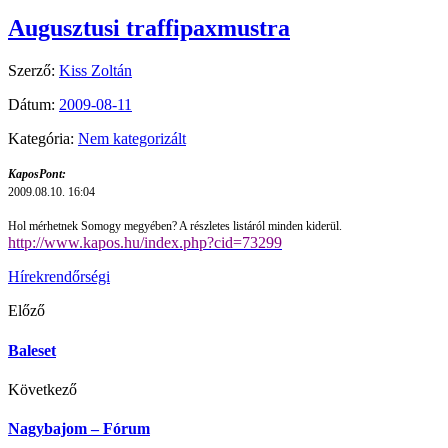
Augusztusi traffipaxmustra
Szerző:
Kiss Zoltán
Dátum:
2009-08-11
Kategória:
Nem kategorizált
KaposPont:
2009.08.10. 16:04
Hol mérhetnek Somogy megyében? A részletes listáról minden kiderül.
http://www.kapos.hu/index.php?cid=73299
Hírek
rendőrségi
Előző
Baleset
Következő
Nagybajom – Fórum