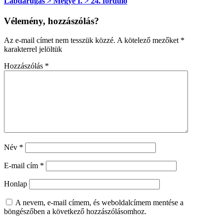
Labdarúgás > Megye I. > 24. forduló
Vélemény, hozzászólás?
Az e-mail címet nem tesszük közzé.
A kötelező mezőket
*
karakterrel jelöltük
Hozzászólás
*
Név
*
E-mail cím
*
Honlap
A nevem, e-mail címem, és weboldalcímem mentése a
böngészőben a következő hozzászólásomhoz.