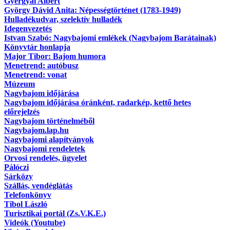
Gyergyai Albert
György Dávid Anita: Népességtörténet (1783-1949)
Hulladékudvar, szelektív hulladék
Idegenvezetés
Istvan Szabó: Nagybajomi emlékek (Nagybajom Barátainak)
Könyvtár honlapja
Major Tibor: Bajom humora
Menetrend: autóbusz
Menetrend: vonat
Múzeum
Nagybajom időjárása
Nagybajom időjárása óránként, radarkép, kettő hetes
előrejelzés
Nagybajom történelméből
Nagybajom.lap.hu
Nagybajomi alapítványok
Nagybajomi rendeletek
Orvosi rendelés, ügyelet
Pálóczi
Sárközy
Szállás, vendéglátás
Telefonkönyv
Tibol László
Turisztikai portál (Zs.V.K.E.)
Videók (Youtube)