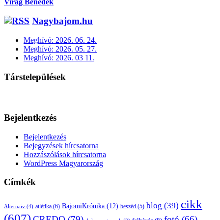
Virág Benedek
Nagybajom.hu
Meghívó: 2026. 06. 24.
Meghívó: 2026. 05. 27.
Meghívó: 2026. 03 11.
Társtelepülések
Bejelentkezés
Bejelentkezés
Bejegyzések hírcsatorna
Hozzászólások hírcsatorna
WordPress Magyarország
Címkék
cikk
blog
(39)
BajomiKrónika
(12)
atlétika
(6)
beszéd
(5)
Alternaiv
(4)
(607)
CREDO
(79)
fotó
(66)