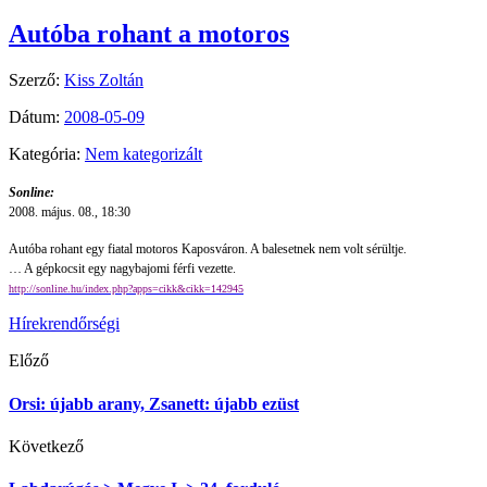
Autóba rohant a motoros
Szerző:
Kiss Zoltán
Dátum:
2008-05-09
Kategória:
Nem kategorizált
Sonline:
2008. május. 08., 18:30
Autóba rohant egy fiatal motoros Kaposváron. A balesetnek nem volt sérültje.
… A gépkocsit egy nagybajomi férfi vezette.
http://sonline.hu/index.php?apps=cikk&cikk=142945
Hírek
rendőrségi
Előző
Orsi: újabb arany, Zsanett: újabb ezüst
Következő