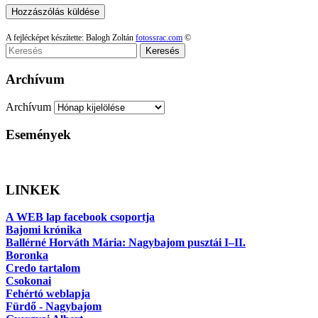
A fejlécképet készítette: Balogh Zoltán
fotossrac.com
©
Keresés
Archívum
Archívum
Események
LINKEK
A WEB lap facebook csoportja
Bajomi krónika
Ballérné Horváth Mária: Nagybajom pusztái I–II.
Boronka
Credo tartalom
Csokonai
Fehértó weblapja
Fürdő - Nagybajom