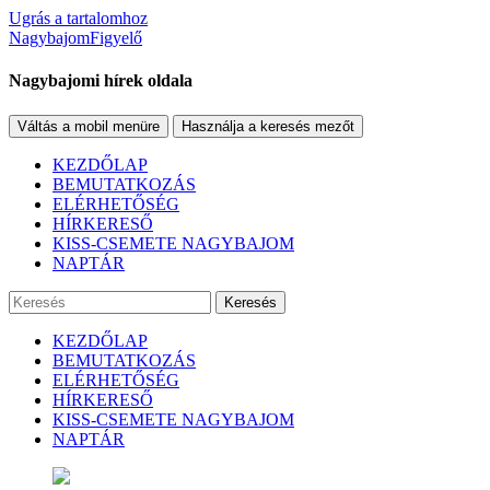
Ugrás a tartalomhoz
NagybajomFigyelő
Nagybajomi hírek oldala
Váltás a mobil menüre
Használja a keresés mezőt
KEZDŐLAP
BEMUTATKOZÁS
ELÉRHETŐSÉG
HÍRKERESŐ
KISS-CSEMETE NAGYBAJOM
NAPTÁR
Keresés
KEZDŐLAP
BEMUTATKOZÁS
ELÉRHETŐSÉG
HÍRKERESŐ
KISS-CSEMETE NAGYBAJOM
NAPTÁR