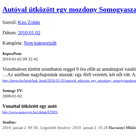
Autóval ütközött egy mozdony Somogyasza
Szerző:
Kiss Zoltán
Dátum:
2010-01-02
Kategória:
Nem kategorizált
KaposPont:
2010-01-02 09:32:42
Vonatbaleset történt szombaton reggel 9 óra előtt az antalmajori vas
…Az autóban nagybajomiak utaztak: egy férfi vezetett, két nőt vitt. 
http://kapos.hu/hirek/kek_hirek/2010-01-02/autoval_utkozott_egy_mozdony_somogyaszalona
Somogy TV:
2009-01-02.
Vonattal ütközött egy autó
http://www.somogytv.hu/cikkek/67005/
Sonline:
2010. január 2. 09:58 , Legutóbb frissítve: 2010. január 2. 10:28
Harsányi Mikló