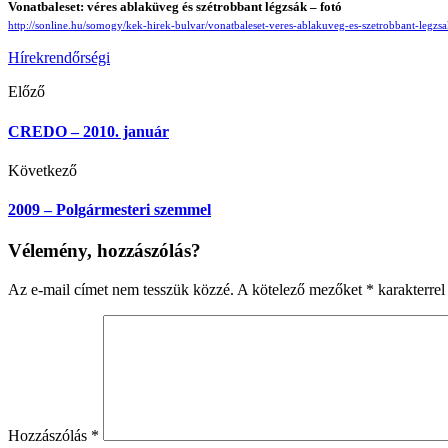
Vonatbaleset: véres ablaküveg és szétrobbant légzsák – fotó
http://sonline.hu/somogy/kek-hirek-bulvar/vonatbaleset-veres-ablakuveg-es-szetrobbant-legz
Hírek
rendőrségi
Előző
CREDO – 2010. január
Következő
2009 – Polgármesteri szemmel
Vélemény, hozzászólás?
Az e-mail címet nem tesszük közzé.
A kötelező mezőket
*
karakterrel 
Hozzászólás
*