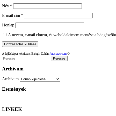
Név
*
E-mail cím
*
Honlap
A nevem, e-mail címem, és weboldalcímem mentése a böngészőb
A fejlécképet készítette: Balogh Zoltán
fotossrac.com
©
Keresés
Archívum
Archívum
Események
LINKEK