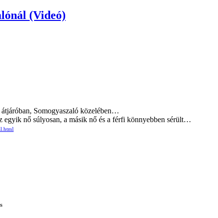
lónál (Videó)
úti átjáróban, Somogyaszaló közelében…
Az egyik nő súlyosan, a másik nő és a férfi könnyebben sérült…
l.html
s