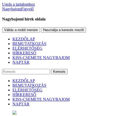
Ugrás a tartalomhoz
NagybajomFigyelő
Nagybajomi hírek oldala
Váltás a mobil menüre
Használja a keresés mezőt
KEZDŐLAP
BEMUTATKOZÁS
ELÉRHETŐSÉG
HÍRKERESŐ
KISS-CSEMETE NAGYBAJOM
NAPTÁR
Keresés
KEZDŐLAP
BEMUTATKOZÁS
ELÉRHETŐSÉG
HÍRKERESŐ
KISS-CSEMETE NAGYBAJOM
NAPTÁR