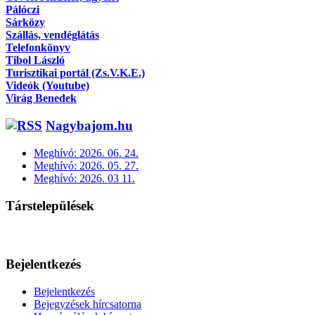
Pálóczi
Sárközy
Szállás, vendéglátás
Telefonkönyv
Tibol László
Turisztikai portál (Zs.V.K.E.)
Videók (Youtube)
Virág Benedek
Nagybajom.hu
Meghívó: 2026. 06. 24.
Meghívó: 2026. 05. 27.
Meghívó: 2026. 03 11.
Társtelepülések
Bejelentkezés
Bejelentkezés
Bejegyzések hírcsatorna