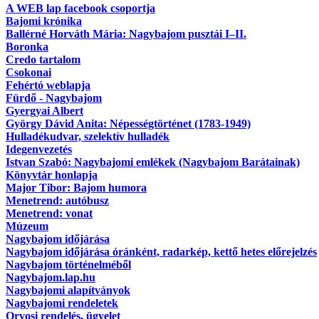
A WEB lap facebook csoportja
Bajomi krónika
Ballérné Horváth Mária: Nagybajom pusztái I–II.
Boronka
Credo tartalom
Csokonai
Fehértó weblapja
Fürdő - Nagybajom
Gyergyai Albert
György Dávid Anita: Népességtörténet (1783-1949)
Hulladékudvar, szelektív hulladék
Idegenvezetés
Istvan Szabó: Nagybajomi emlékek (Nagybajom Barátainak)
Könyvtár honlapja
Major Tibor: Bajom humora
Menetrend: autóbusz
Menetrend: vonat
Múzeum
Nagybajom időjárása
Nagybajom időjárása óránként, radarkép, kettő hetes előrejelzés
Nagybajom történelméből
Nagybajom.lap.hu
Nagybajomi alapítványok
Nagybajomi rendeletek
Orvosi rendelés, ügyelet