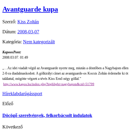
Avantguarde kupa
Szerző:
Kiss Zoltán
Dátum:
2008-03-07
Kategória:
Nem kategorizált
KapoosPont:
2008.03.07. 01:49
„…Az idei viadalt végül az Avantguarde nyerte meg, miután a döntőben a Nagybajom ellen
2-0-ra diadalmaskodott. A gólkirályi címet az avantguarde-os Kocsis Zoltán érdemelte ki öt
találattal, mögötte végzett a tévés Kiss Ernő négy góllal.”
http://www.kapos.hu/index.php?highlight=nagybajom&cid=51799
Hírek
labdarúgás
sport
Előző
Döcögő szerelvények, felkorbácsolt indulatok
Következő