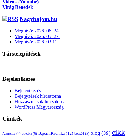
Videók (Youtube)
Virág Benedek
Nagybajom.hu
Meghívó: 2026. 06. 24.
Meghívó: 2026. 05. 27.
Meghívó: 2026. 03 11.
Társtelepülések
Bejelentkezés
Bejelentkezés
Bejegyzések hírcsatorna
Hozzászólások hírcsatorna
WordPress Magyarország
Címkék
cikk
blog
(39)
BajomiKrónika
(12)
atlétika
(6)
beszéd
(5)
Alternaiv
(4)