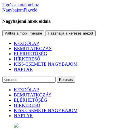
Ugrás a tartalomhoz
NagybajomFigyelő
Nagybajomi hírek oldala
Váltás a mobil menüre
Használja a keresés mezőt
KEZDŐLAP
BEMUTATKOZÁS
ELÉRHETŐSÉG
HÍRKERESŐ
KISS-CSEMETE NAGYBAJOM
NAPTÁR
Keresés
KEZDŐLAP
BEMUTATKOZÁS
ELÉRHETŐSÉG
HÍRKERESŐ
KISS-CSEMETE NAGYBAJOM
NAPTÁR