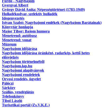
Fürdő - Nagybajom
Gyergyai Albert
György Dávid Anita: Népességtörténet (1783-1949)
Hulladékudvar, szelektív hulladék
Idegenvezetés
Istvan Szabó: Nagybajomi emlékek (Nagybajom Barátainak)
Könyvtár honlapja
Major Tibor: Bajom humora
Menetrend: autóbusz
Menetrend: vonat
Múzeum
Nagybajom időjárása
Nagybajom időjárása óránként, radarkép, kettő hetes
előrejelzés
Nagybajom történelméből
Nagybajom.lap.hu
Nagybajomi alapítványok
Nagybajomi rendeletek
Orvosi rendelés, ügyelet
Pálóczi
Sárközy
Szállás, vendéglátás
Telefonkönyv
Tibol László
Turisztikai portál (Zs.V.K.E.)