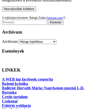
böngészőben a következő hozzászólásomhoz.
A fejlécképet készítette: Balogh Zoltán
fotossrac.com
©
Keresés
Archívum
Archívum
Események
LINKEK
A WEB lap facebook csoportja
Bajomi krónika
Ballérné Horváth Mária: Nagybajom pusztái I–II.
Boronka
Credo tartalom
Csokonai
Fehértó weblapja