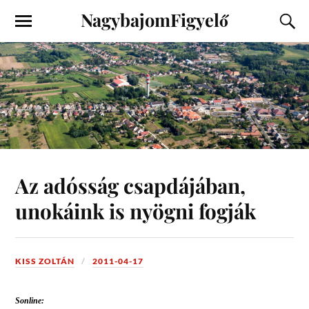
NagybajomFigyelő
Az adósság csapdájában,
unokáink is nyögni fogják
KISS ZOLTÁN
2011-04-17
Sonline: