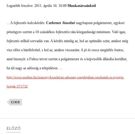
Legutóbb frissítve: 2011. április 16. 16:09
Munkatársainktól
…A fejlesztés kulcskérdés:
Czeferner Józsefné
nagybajomi polgármester, egykori
pénzügyes szerint a 10 százalékos fejlesztési ráta közgazdasági minimum. Való igaz,
fejlesztés nélkül sorvadás van. A kérdés mindig az, hol az optimális szint, amikor még
visz előre a hitelfelvétel, s hol az, amikor visszaránt. A jó és rossz megítélés fontos,
amit bizonyít: a Fidesz tervei szerint a polgármester és a képviselők állásába kerülhet,
ha túl nagy az adósság a településen. …
http://www.sonline.hu/somogy/kozelet/az-adossag-csapdajaban-unokaink-is-nyogni-
fogjak-371732
CIKK
ELŐZŐ