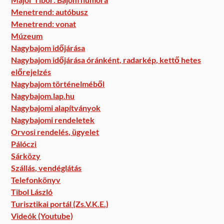
Menetrend: autóbusz
Menetrend: vonat
Múzeum
Nagybajom időjárása
Nagybajom időjárása óránként, radarkép, kettő hetes
előrejelzés
Nagybajom történelméből
Nagybajom.lap.hu
Nagybajomi alapítványok
Nagybajomi rendeletek
Orvosi rendelés, ügyelet
Pálóczi
Sárközy
Szállás, vendéglátás
Telefonkönyv
Tibol László
Turisztikai portál (Zs.V.K.E.)
Videók (Youtube)