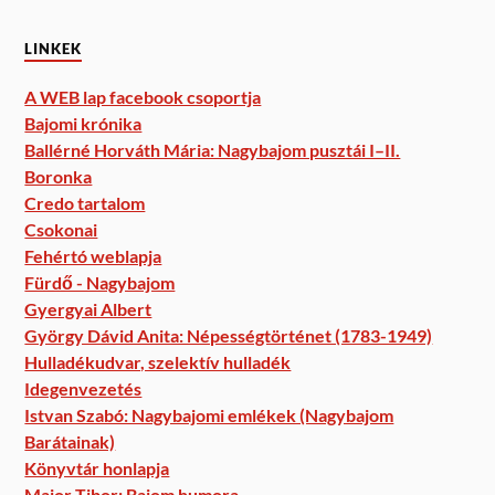
LINKEK
A WEB lap facebook csoportja
Bajomi krónika
Ballérné Horváth Mária: Nagybajom pusztái I–II.
Boronka
Credo tartalom
Csokonai
Fehértó weblapja
Fürdő - Nagybajom
Gyergyai Albert
György Dávid Anita: Népességtörténet (1783-1949)
Hulladékudvar, szelektív hulladék
Idegenvezetés
Istvan Szabó: Nagybajomi emlékek (Nagybajom
Barátainak)
Könyvtár honlapja
Major Tibor: Bajom humora