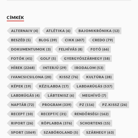
CÍMKÉK
ALTERNAIV
(4)
ATLÉTIKA
(6)
BAJOMIKRÓNIKA
(12)
BESZÉD
(5)
BLOG
(39)
CIKK
(607)
CREDO
(79)
DOKUMENTUMOK
(3)
FELHÍVÁS
(8)
FOTÓ
(66)
FOTÓK
(41)
GOLF
(5)
GYERGYÓSZÁRHEGY
(58)
HÍREK
(2268)
INTERJÚ
(29)
IRODALOM
(53)
IVANCSICSILONA
(20)
KISSZ
(76)
KULTÚRA
(28)
KÉPEK
(19)
KÉZILABDA
(17)
LABDARÚGÁS
(537)
LABDRÚGÁS
(4)
LÁBTENISZ
(6)
MEGHÍVÓ
(7)
NAPTÁR
(72)
PROGRAM
(339)
PZ
(116)
PZ.KISSZ
(26)
RECEPT
(10)
RECEPT/C
(31)
RENDŐRSÉGI
(162)
RIPORT
(26)
RÖPLABDA
(376)
SCHORTENS
(15)
SPORT
(1069)
SZABÓROLAND
(5)
SZÁRHEGY
(63)