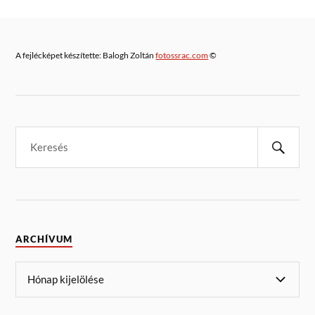
A fejlécképet készítette: Balogh Zoltán
fotossrac.com
©
ARCHÍVUM