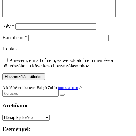
Név
*
E-mail cím
*
Honlap
A nevem, e-mail címem, és weboldalcímem mentése a
böngészőben a következő hozzászólásomhoz.
A fejlécképet készítette: Balogh Zoltán
fotossrac.com
©
Keresés
Archívum
Archívum
Események