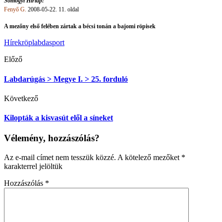
Somogyi Hírlap:
Fenyő G.
2008-05-22. 11. oldal
A mezőny első felében zártak a bécsi tonán a bajomi röpisek
Hírek
röplabda
sport
Előző
Labdarúgás > Megye I. > 25. forduló
Következő
Kilopták a kisvasút elől a síneket
Vélemény, hozzászólás?
Az e-mail címet nem tesszük közzé.
A kötelező mezőket
*
karakterrel jelöltük
Hozzászólás
*