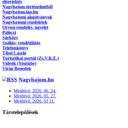
előrejelzés
Nagybajom történelméből
Nagybajom.lap.hu
Nagybajomi alapítványok
Nagybajomi rendeletek
Orvosi rendelés, ügyelet
Pálóczi
Sárközy
Szállás, vendéglátás
Telefonkönyv
Tibol László
Turisztikai portál (Zs.V.K.E.)
Videók (Youtube)
Virág Benedek
Nagybajom.hu
Meghívó: 2026. 06. 24.
Meghívó: 2026. 05. 27.
Meghívó: 2026. 03 11.
Társtelepülések