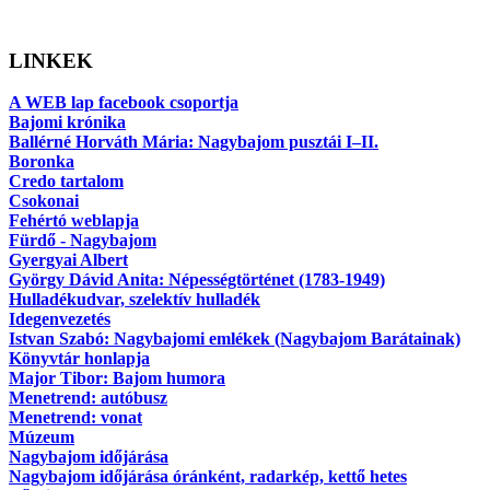
LINKEK
A WEB lap facebook csoportja
Bajomi krónika
Ballérné Horváth Mária: Nagybajom pusztái I–II.
Boronka
Credo tartalom
Csokonai
Fehértó weblapja
Fürdő - Nagybajom
Gyergyai Albert
György Dávid Anita: Népességtörténet (1783-1949)
Hulladékudvar, szelektív hulladék
Idegenvezetés
Istvan Szabó: Nagybajomi emlékek (Nagybajom Barátainak)
Könyvtár honlapja
Major Tibor: Bajom humora
Menetrend: autóbusz
Menetrend: vonat
Múzeum
Nagybajom időjárása
Nagybajom időjárása óránként, radarkép, kettő hetes