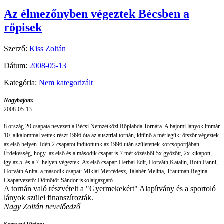
Az élmezőnyben végeztek Bécsben a
röpisek
Szerző:
Kiss Zoltán
Dátum:
2008-05-13
Kategória:
Nem kategorizált
Nagybajom:
2008-05-13.
8 ország 20 csapata nevezett a Bécsi Nemzetközi Röplabda Tornára. A bajomi lányok immár
10. alkalommal vettek részt 1996 óta az ausztriai tornán, kitűnő a mérlegük: ötször végeztek
az első helyen. Idén 2 csapatot indítottunk az 1996 után születettek korcsoportjában.
Érdekesség, hogy
az első és a második csapat is 7 mérkőzésből 5x győzött, 2x kikapott,
így az 5. és a 7. helyen végeztek. Az első csapat: Herbai Edit, Horváth Katalin, Roth Fanni,
Horváth Anita. a második csapat: Miklai Mercédesz, Talabér Melitta, Trautman Regina.
Csapatvezető: Dömötör Sándor iskolaigazgató.
A tornán való részvételt a "Gyermekekért" Alapítvány és a sportoló
lányok szülei finanszírozták.
Nagy Zoltán nevelőedző