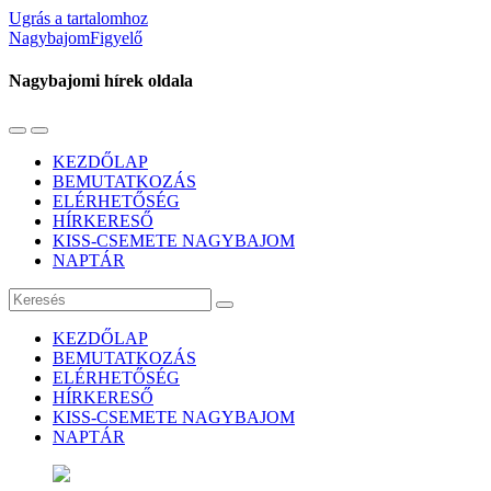
Ugrás a tartalomhoz
NagybajomFigyelő
Nagybajomi hírek oldala
Váltás
Használja
a
a
KEZDŐLAP
mobil
keresés
BEMUTATKOZÁS
menüre
mezőt
ELÉRHETŐSÉG
HÍRKERESŐ
KISS-CSEMETE NAGYBAJOM
NAPTÁR
Keresés
KEZDŐLAP
BEMUTATKOZÁS
ELÉRHETŐSÉG
HÍRKERESŐ
KISS-CSEMETE NAGYBAJOM
NAPTÁR