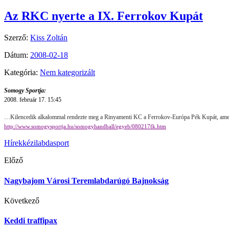
Az RKC nyerte a IX. Ferrokov Kupát
Szerző:
Kiss Zoltán
Dátum:
2008-02-18
Kategória:
Nem kategorizált
Somogy Sportja:
2008. február 17. 15:45
…Kilencedik alkalommal rendezte meg a Rinyamenti KC a Ferrokov-Európa Pék Kupát, amely r
http://www.somogysportja.hu/somogyhandball/egyeb/080217fk.htm
Hírek
kézilabda
sport
Előző
Nagybajom Városi Teremlabdarúgó Bajnokság
Következő
Keddi traffipax