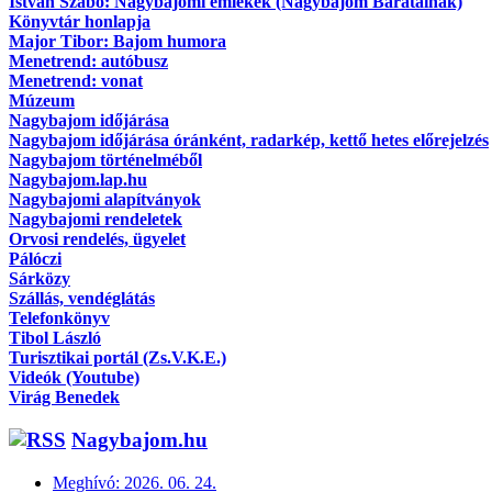
Istvan Szabó: Nagybajomi emlékek (Nagybajom Barátainak)
Könyvtár honlapja
Major Tibor: Bajom humora
Menetrend: autóbusz
Menetrend: vonat
Múzeum
Nagybajom időjárása
Nagybajom időjárása óránként, radarkép, kettő hetes előrejelzés
Nagybajom történelméből
Nagybajom.lap.hu
Nagybajomi alapítványok
Nagybajomi rendeletek
Orvosi rendelés, ügyelet
Pálóczi
Sárközy
Szállás, vendéglátás
Telefonkönyv
Tibol László
Turisztikai portál (Zs.V.K.E.)
Videók (Youtube)
Virág Benedek
Nagybajom.hu
Meghívó: 2026. 06. 24.