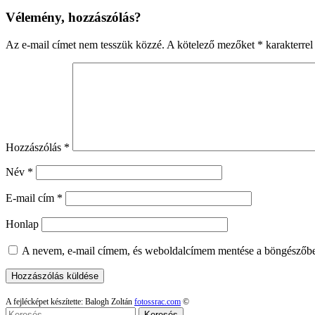
Vélemény, hozzászólás?
Az e-mail címet nem tesszük közzé.
A kötelező mezőket
*
karakterrel 
Hozzászólás
*
Név
*
E-mail cím
*
Honlap
A nevem, e-mail címem, és weboldalcímem mentése a böngészőb
A fejlécképet készítette: Balogh Zoltán
fotossrac.com
©
Keresés