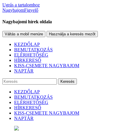
Ugrás a tartalomhoz
NagybajomFigyelő
Nagybajomi hírek oldala
Váltás a mobil menüre
Használja a keresés mezőt
KEZDŐLAP
BEMUTATKOZÁS
ELÉRHETŐSÉG
HÍRKERESŐ
KISS-CSEMETE NAGYBAJOM
NAPTÁR
Keresés
KEZDŐLAP
BEMUTATKOZÁS
ELÉRHETŐSÉG
HÍRKERESŐ
KISS-CSEMETE NAGYBAJOM
NAPTÁR