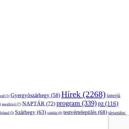
Hírek
(2268)
Gyergyószárhegy
(58)
interjú
golf
(5)
program
(339)
pz
(116)
NAPTÁR
(72)
)
meghívó
(7)
Szárhegy
(63)
testvértelepülés
(68)
társastánc
Roland
(5)
színház
(6)