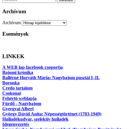
Archívum
Archívum
Események
LINKEK
A WEB lap facebook csoportja
Bajomi krónika
Ballérné Horváth Mária: Nagybajom pusztái I–II.
Boronka
Credo tartalom
Csokonai
Fehértó weblapja
Fürdő - Nagybajom
Gyergyai Albert
György Dávid Anita: Népességtörténet (1783-1949)
Hulladékudvar, szelektív hulladék
Idegenvezetés