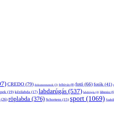
07)
CREDO
(79)
fotó
(66)
fotók
(41)
felhívás
(8)
dokumentumok
(3)
labdarúgás
(537)
épek
(19)
kézilabda
(17)
lábtenisz
(6
labdrúgás
(4)
sport
(1069)
röplabda
(376)
(26)
Schortens
(15)
Szabó