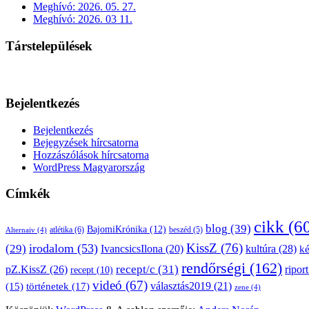
Meghívó: 2026. 05. 27.
Meghívó: 2026. 03 11.
Társtelepülések
Bejelentkezés
Bejelentkezés
Bejegyzések hírcsatorna
Hozzászólások hírcsatorna
WordPress Magyarország
Címkék
cikk
(6
blog
(39)
BajomiKrónika
(12)
atlétika
(6)
beszéd
(5)
Alternaiv
(4)
KissZ
(76)
irodalom
(53)
(29)
kultúra
(28)
IvancsicsIlona
(20)
k
rendőrségi
(162)
pZ.KissZ
(26)
recept/c
(31)
riport
recept
(10)
videó
(67)
választás2019
(21)
(15)
történetek
(17)
zene
(4)