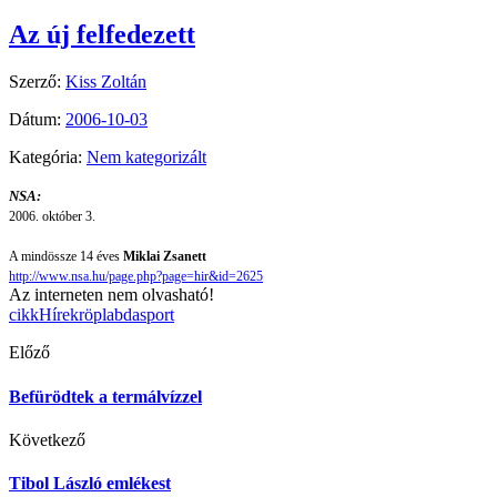
Az új felfedezett
Szerző:
Kiss Zoltán
Dátum:
2006-10-03
Kategória:
Nem kategorizált
NSA:
2006. október 3.
A mindössze 14 éves
Miklai Zsanett
http://www.nsa.hu/page.php?page=hir&id=2625
Az interneten nem olvasható!
cikk
Hírek
röplabda
sport
Előző
Befürödtek a termálvízzel
Következő
Tibol László emlékest