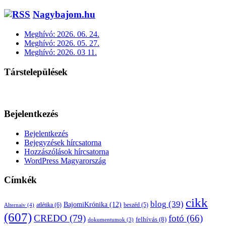
Nagybajom.hu
Meghívó: 2026. 06. 24.
Meghívó: 2026. 05. 27.
Meghívó: 2026. 03 11.
Társtelepülések
Bejelentkezés
Bejelentkezés
Bejegyzések hírcsatorna
Hozzászólások hírcsatorna
WordPress Magyarország
Címkék
cikk
blog
(39)
BajomiKrónika
(12)
atlétika
(6)
beszéd
(5)
Alternaiv
(4)
(607)
CREDO
(79)
fotó
(66)
felhívás
(8)
dokumentumok
(3)