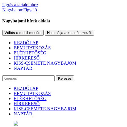
Ugrás a tartalomhoz
NagybajomFigyelő
Nagybajomi hírek oldala
Váltás a mobil menüre
Használja a keresés mezőt
KEZDŐLAP
BEMUTATKOZÁS
ELÉRHETŐSÉG
HÍRKERESŐ
KISS-CSEMETE NAGYBAJOM
NAPTÁR
Keresés
KEZDŐLAP
BEMUTATKOZÁS
ELÉRHETŐSÉG
HÍRKERESŐ
KISS-CSEMETE NAGYBAJOM
NAPTÁR