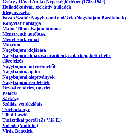
György Dávid Anita: Népességtörténet (1783-1949)
Hulladékudvar, szelektív hulladék
Idegenvezetés
Istvan Szabó: Nagybajomi emlékek (Nagybajom Barátainak)
Könyvtár honlapja
Major Tibor: Bajom humora
Menetrend: autóbusz
Menetrend: vonat
Múzeum
Nagybajom időjárása
Nagybajom időjárása óránként, radarkép, kettő hetes
előrejelzés
Nagybajom történelméből
Nagybajom.lap.hu
Nagybajomi alapítványok
Nagybajomi rendeletek
Orvosi rendelés, ügyelet
Pálóczi
Sárközy
Szállás, vendéglátás
Telefonkönyv
Tibol László
Turisztikai portál (Zs.V.K.E.)
Videók (Youtube)
Virág Benedek