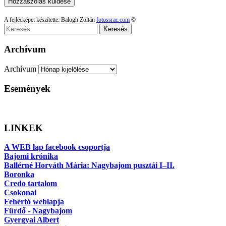
A fejlécképet készítette: Balogh Zoltán
fotossrac.com
©
Keresés
Archívum
Archívum
Események
LINKEK
A WEB lap facebook csoportja
Bajomi krónika
Ballérné Horváth Mária: Nagybajom pusztái I–II.
Boronka
Credo tartalom
Csokonai
Fehértó weblapja
Fürdő - Nagybajom
Gyergyai Albert