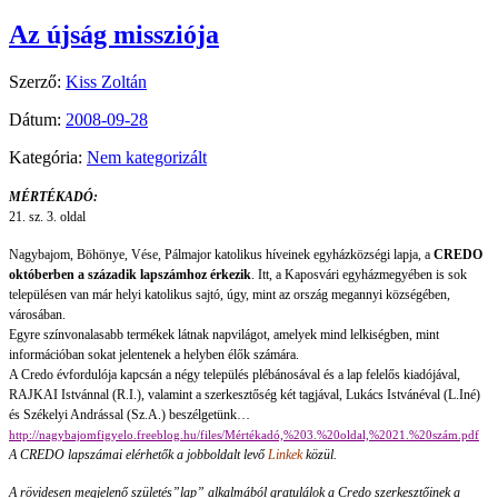
Az újság missziója
Szerző:
Kiss Zoltán
Dátum:
2008-09-28
Kategória:
Nem kategorizált
MÉRTÉKADÓ:
21. sz. 3. oldal
Nagybajom, Böhönye, Vése, Pálmajor katolikus híveinek egyházközségi lapja, a
CREDO
októberben a századik lapszámhoz érkezik
. Itt, a Kaposvári egyházmegyében is sok
településen van már helyi katolikus sajtó, úgy, mint az ország megannyi községében,
városában.
Egyre színvonalasabb termékek látnak napvilágot, amelyek mind lelkiségben, mint
információban sokat jelentenek a helyben élők számára.
A Credo évfordulója kapcsán a négy település plébánosával és a lap felelős kiadójával,
RAJKAI Istvánnal (R.I.), valamint a szerkesztőség két tagjával, Lukács Istvánéval (L.Iné)
és Székelyi Andrással (Sz.A.) beszélgetünk…
http://nagybajomfigyelo.freeblog.hu/files/Mértékadó,%203.%20oldal,%2021.%20szám.pdf
A CREDO lapszámai elérhetők a jobboldalt levő
Linkek
közül.
A rövidesen megjelenő születés”lap” alkalmából gratulálok a Credo szerkesztőinek a