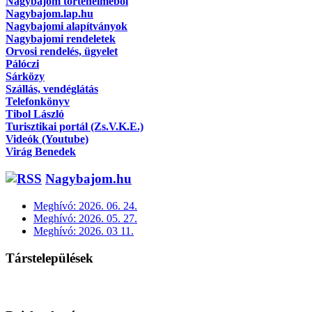
Nagybajom történelméből
Nagybajom.lap.hu
Nagybajomi alapítványok
Nagybajomi rendeletek
Orvosi rendelés, ügyelet
Pálóczi
Sárközy
Szállás, vendéglátás
Telefonkönyv
Tibol László
Turisztikai portál (Zs.V.K.E.)
Videók (Youtube)
Virág Benedek
Nagybajom.hu
Meghívó: 2026. 06. 24.
Meghívó: 2026. 05. 27.
Meghívó: 2026. 03 11.
Társtelepülések