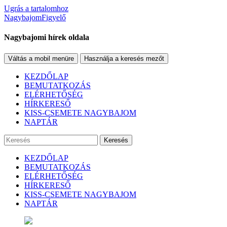
Ugrás a tartalomhoz
NagybajomFigyelő
Nagybajomi hírek oldala
Váltás a mobil menüre
Használja a keresés mezőt
KEZDŐLAP
BEMUTATKOZÁS
ELÉRHETŐSÉG
HÍRKERESŐ
KISS-CSEMETE NAGYBAJOM
NAPTÁR
Keresés
KEZDŐLAP
BEMUTATKOZÁS
ELÉRHETŐSÉG
HÍRKERESŐ
KISS-CSEMETE NAGYBAJOM
NAPTÁR