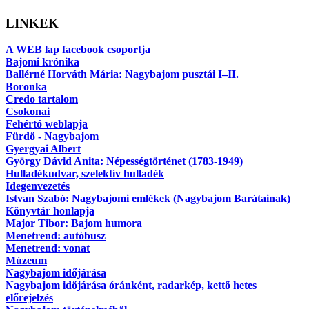
LINKEK
A WEB lap facebook csoportja
Bajomi krónika
Ballérné Horváth Mária: Nagybajom pusztái I–II.
Boronka
Credo tartalom
Csokonai
Fehértó weblapja
Fürdő - Nagybajom
Gyergyai Albert
György Dávid Anita: Népességtörténet (1783-1949)
Hulladékudvar, szelektív hulladék
Idegenvezetés
Istvan Szabó: Nagybajomi emlékek (Nagybajom Barátainak)
Könyvtár honlapja
Major Tibor: Bajom humora
Menetrend: autóbusz
Menetrend: vonat
Múzeum
Nagybajom időjárása
Nagybajom időjárása óránként, radarkép, kettő hetes
előrejelzés