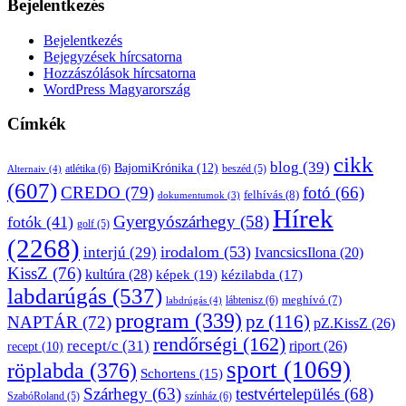
Bejelentkezés
Bejelentkezés
Bejegyzések hírcsatorna
Hozzászólások hírcsatorna
WordPress Magyarország
Címkék
cikk
blog
(39)
BajomiKrónika
(12)
atlétika
(6)
beszéd
(5)
Alternaiv
(4)
(607)
CREDO
(79)
fotó
(66)
felhívás
(8)
dokumentumok
(3)
Hírek
Gyergyószárhegy
(58)
fotók
(41)
golf
(5)
(2268)
irodalom
(53)
interjú
(29)
IvancsicsIlona
(20)
KissZ
(76)
kultúra
(28)
képek
(19)
kézilabda
(17)
labdarúgás
(537)
lábtenisz
(6)
meghívó
(7)
labdrúgás
(4)
program
(339)
pz
(116)
NAPTÁR
(72)
pZ.KissZ
(26)
rendőrségi
(162)
recept/c
(31)
riport
(26)
recept
(10)
sport
(1069)
röplabda
(376)
Schortens
(15)
Szárhegy
(63)
testvértelepülés
(68)
SzabóRoland
(5)
színház
(6)