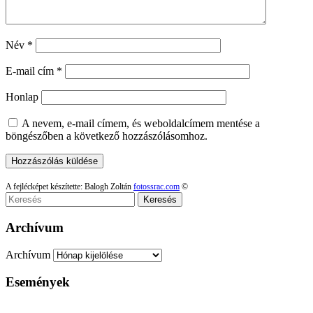
Név
*
E-mail cím
*
Honlap
A nevem, e-mail címem, és weboldalcímem mentése a
böngészőben a következő hozzászólásomhoz.
A fejlécképet készítette: Balogh Zoltán
fotossrac.com
©
Keresés
Archívum
Archívum
Események