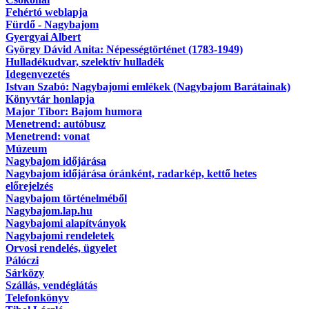
Fehértó weblapja
Fürdő - Nagybajom
Gyergyai Albert
György Dávid Anita: Népességtörténet (1783-1949)
Hulladékudvar, szelektív hulladék
Idegenvezetés
Istvan Szabó: Nagybajomi emlékek (Nagybajom Barátainak)
Könyvtár honlapja
Major Tibor: Bajom humora
Menetrend: autóbusz
Menetrend: vonat
Múzeum
Nagybajom időjárása
Nagybajom időjárása óránként, radarkép, kettő hetes
előrejelzés
Nagybajom történelméből
Nagybajom.lap.hu
Nagybajomi alapítványok
Nagybajomi rendeletek
Orvosi rendelés, ügyelet
Pálóczi
Sárközy
Szállás, vendéglátás
Telefonkönyv