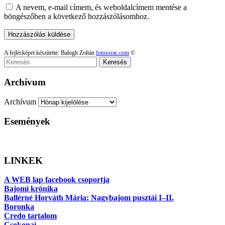
A nevem, e-mail címem, és weboldalcímem mentése a
böngészőben a következő hozzászólásomhoz.
A fejlécképet készítette: Balogh Zoltán
fotossrac.com
©
Keresés
Archívum
Archívum
Események
LINKEK
A WEB lap facebook csoportja
Bajomi krónika
Ballérné Horváth Mária: Nagybajom pusztái I–II.
Boronka
Credo tartalom
Csokonai