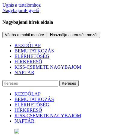
Ugrás a tartalomhoz
NagybajomFigyelő
Nagybajomi hírek oldala
Váltás a mobil menüre
Használja a keresés mezőt
KEZDŐLAP
BEMUTATKOZÁS
ELÉRHETŐSÉG
HÍRKERESŐ
KISS-CSEMETE NAGYBAJOM
NAPTÁR
Keresés
KEZDŐLAP
BEMUTATKOZÁS
ELÉRHETŐSÉG
HÍRKERESŐ
KISS-CSEMETE NAGYBAJOM
NAPTÁR