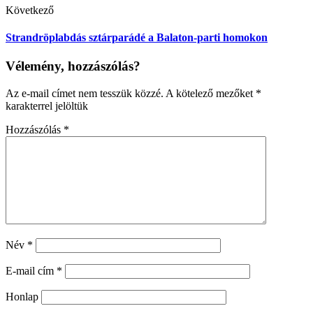
Következő
Strandröplabdás sztárparádé a Balaton-parti homokon
Vélemény, hozzászólás?
Az e-mail címet nem tesszük közzé.
A kötelező mezőket
*
karakterrel jelöltük
Hozzászólás
*
Név
*
E-mail cím
*
Honlap