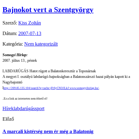
Bajnokot vert a Szentgyörgy
Szerző:
Kiss Zoltán
Dátum:
2007-07-13
Kategória:
Nem kategorizált
Somogyi Hírlap:
2007. július 13., péntek
LABDARÚGÁS Hatot rúgott a Balatonkeresztúr a Toponárnak
A megyei I. osztályú labdarúgó-bajnokságban a Balatonszárszó hazai pályán kapott ki a
Nagybajomtó
l
http://209.85.135.104/search?q=cache:jFtSyCNOJLkJ:www.somogyihirlap.hu/
.
..
Ez a link az interneten nem érhető el!
Hírek
labdarúgás
sport
Előző
A marcali kistérség nem ér még a Balatonig