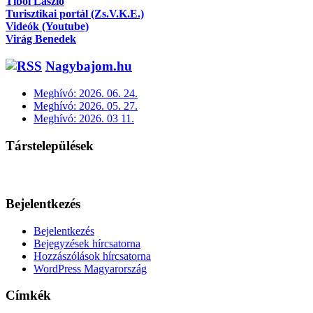
Tibol László
Turisztikai portál (Zs.V.K.E.)
Videók (Youtube)
Virág Benedek
Nagybajom.hu
Meghívó: 2026. 06. 24.
Meghívó: 2026. 05. 27.
Meghívó: 2026. 03 11.
Társtelepülések
Bejelentkezés
Bejelentkezés
Bejegyzések hírcsatorna
Hozzászólások hírcsatorna
WordPress Magyarország
Címkék