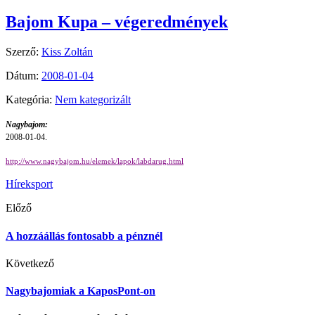
Bajom Kupa – végeredmények
Szerző:
Kiss Zoltán
Dátum:
2008-01-04
Kategória:
Nem kategorizált
Nagybajom:
2008-01-04.
http://www.nagybajom.hu/elemek/lapok/labdarug.html
Hírek
sport
Előző
A hozzáállás fontosabb a pénznél
Következő
Nagybajomiak a KaposPont-on