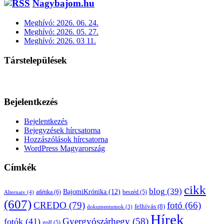
Nagybajom.hu
Meghívó: 2026. 06. 24.
Meghívó: 2026. 05. 27.
Meghívó: 2026. 03 11.
Társtelepülések
Bejelentkezés
Bejelentkezés
Bejegyzések hírcsatorna
Hozzászólások hírcsatorna
WordPress Magyarország
Címkék
cikk
blog
(39)
BajomiKrónika
(12)
atlétika
(6)
beszéd
(5)
Alternaiv
(4)
(607)
CREDO
(79)
fotó
(66)
felhívás
(8)
dokumentumok
(3)
Hírek
Gyergyószárhegy
(58)
fotók
(41)
golf
(5)