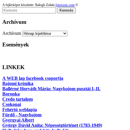
A fejlécképet készítette: Balogh Zoltán
fotossrac.com
©
Keresés
Archívum
Archívum
Események
LINKEK
A WEB lap facebook csoportja
Bajomi krónika
Ballérné Horváth Mária: Nagybajom pusztái I–II.
Boronka
Credo tartalom
Csokonai
Fehértó weblapja
Fürdő - Nagybajom
Gyergyai Albert
György Dávid Anita: Népességtörténet (1783-1949)