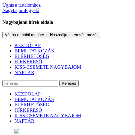
Ugrás a tartalomhoz
NagybajomFigyelő
Nagybajomi hírek oldala
Váltás a mobil menüre
Használja a keresés mezőt
KEZDŐLAP
BEMUTATKOZÁS
ELÉRHETŐSÉG
HÍRKERESŐ
KISS-CSEMETE NAGYBAJOM
NAPTÁR
Keresés
KEZDŐLAP
BEMUTATKOZÁS
ELÉRHETŐSÉG
HÍRKERESŐ
KISS-CSEMETE NAGYBAJOM
NAPTÁR