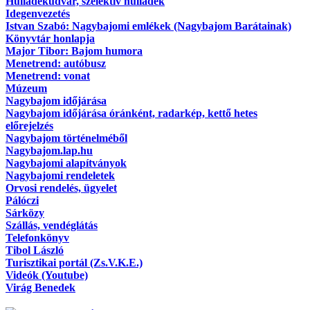
Hulladékudvar, szelektív hulladék
Idegenvezetés
Istvan Szabó: Nagybajomi emlékek (Nagybajom Barátainak)
Könyvtár honlapja
Major Tibor: Bajom humora
Menetrend: autóbusz
Menetrend: vonat
Múzeum
Nagybajom időjárása
Nagybajom időjárása óránként, radarkép, kettő hetes
előrejelzés
Nagybajom történelméből
Nagybajom.lap.hu
Nagybajomi alapítványok
Nagybajomi rendeletek
Orvosi rendelés, ügyelet
Pálóczi
Sárközy
Szállás, vendéglátás
Telefonkönyv
Tibol László
Turisztikai portál (Zs.V.K.E.)
Videók (Youtube)
Virág Benedek