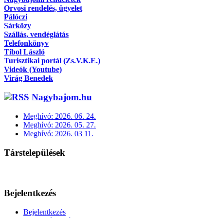
Orvosi rendelés, ügyelet
Pálóczi
Sárközy
Szállás, vendéglátás
Telefonkönyv
Tibol László
Turisztikai portál (Zs.V.K.E.)
Videók (Youtube)
Virág Benedek
Nagybajom.hu
Meghívó: 2026. 06. 24.
Meghívó: 2026. 05. 27.
Meghívó: 2026. 03 11.
Társtelepülések
Bejelentkezés
Bejelentkezés