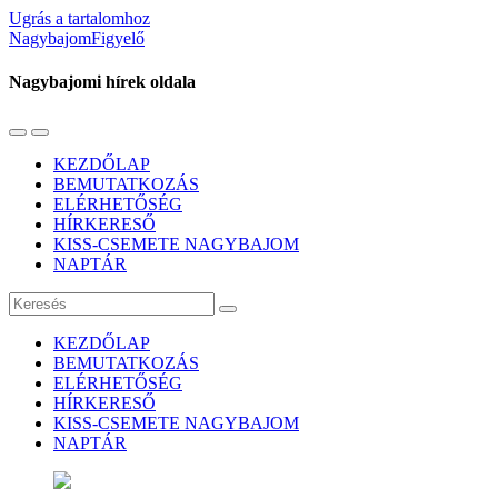
Ugrás a tartalomhoz
NagybajomFigyelő
Nagybajomi hírek oldala
Váltás
Használja
a
a
KEZDŐLAP
mobil
keresés
BEMUTATKOZÁS
menüre
mezőt
ELÉRHETŐSÉG
HÍRKERESŐ
KISS-CSEMETE NAGYBAJOM
NAPTÁR
Keresés
KEZDŐLAP
BEMUTATKOZÁS
ELÉRHETŐSÉG
HÍRKERESŐ
KISS-CSEMETE NAGYBAJOM
NAPTÁR