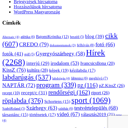
Bejegyzések hírcsatorna
Hozzászólások hírcsatorna
WordPress Magyarország
Címkék
cikk
blog
(39)
BajomiKrónika
(12)
atlétika
(6)
beszéd
(5)
Alternaiv
(4)
(607)
CREDO
(79)
fotó
(66)
felhívás
(8)
dokumentumok
(3)
Hírek
Gyergyószárhegy
(58)
fotók
(41)
golf
(5)
(2268)
irodalom
(53)
interjú
(29)
IvancsicsIlona
(20)
KissZ
(76)
kultúra
(28)
képek
(19)
kézilabda
(17)
labdarúgás
(537)
lábtenisz
(6)
meghívó
(7)
labdrúgás
(4)
program
(339)
pz
(116)
NAPTÁR
(72)
pZ.KissZ
(26)
rendőrségi
(162)
recept/c
(31)
riport
(26)
recept
(10)
sport
(1069)
röplabda
(376)
Schortens
(15)
Szárhegy
(63)
testvértelepülés
(68)
SzabóRoland
(5)
színház
(6)
videó
(67)
választás2019
(21)
társastánc
(15)
történetek
(17)
zene
(4)