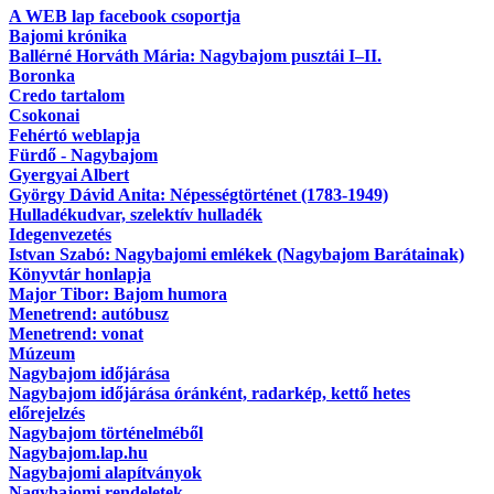
A WEB lap facebook csoportja
Bajomi krónika
Ballérné Horváth Mária: Nagybajom pusztái I–II.
Boronka
Credo tartalom
Csokonai
Fehértó weblapja
Fürdő - Nagybajom
Gyergyai Albert
György Dávid Anita: Népességtörténet (1783-1949)
Hulladékudvar, szelektív hulladék
Idegenvezetés
Istvan Szabó: Nagybajomi emlékek (Nagybajom Barátainak)
Könyvtár honlapja
Major Tibor: Bajom humora
Menetrend: autóbusz
Menetrend: vonat
Múzeum
Nagybajom időjárása
Nagybajom időjárása óránként, radarkép, kettő hetes
előrejelzés
Nagybajom történelméből
Nagybajom.lap.hu
Nagybajomi alapítványok
Nagybajomi rendeletek