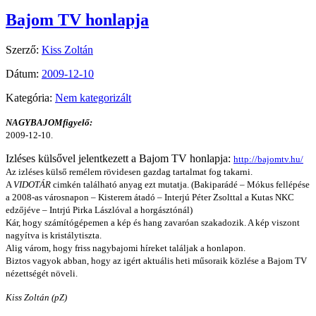
Bajom TV honlapja
Szerző:
Kiss Zoltán
Dátum:
2009-12-10
Kategória:
Nem kategorizált
NAGYBAJOMfigyelő:
2009-12-10.
Izléses külsővel jelentkezett a Bajom TV honlapja:
http://bajomtv.hu/
Az izléses külső remélem rövidesen gazdag tartalmat fog takarni.
A
VIDOTÁR
cimkén található anyag ezt mutatja. (Bakiparádé – Mókus fellépése
a 2008-as városnapon – Kisterem átadó – Interjú Péter Zsolttal a Kutas NKC
edzőjéve – Intrjú Pirka Lászlóval a horgásztónál)
Kár, hogy számítógépemen a kép és hang zavaróan szakadozik. A kép viszont
nagyítva is kristálytiszta.
Alig várom, hogy friss nagybajomi híreket találjak a honlapon.
Biztos vagyok abban, hogy az igért aktuális heti műsoraik közlése a Bajom TV
nézettségét növeli.
Kiss Zoltán (pZ)