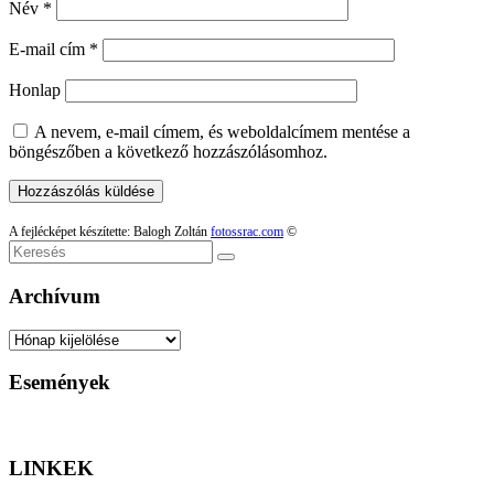
Név
*
E-mail cím
*
Honlap
A nevem, e-mail címem, és weboldalcímem mentése a
böngészőben a következő hozzászólásomhoz.
A fejlécképet készítette: Balogh Zoltán
fotossrac.com
©
Keresés
Archívum
Archívum
Események
LINKEK