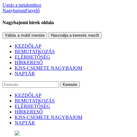
Ugrás a tartalomhoz
NagybajomFigyelő
Nagybajomi hírek oldala
Váltás a mobil menüre
Használja a keresés mezőt
KEZDŐLAP
BEMUTATKOZÁS
ELÉRHETŐSÉG
HÍRKERESŐ
KISS-CSEMETE NAGYBAJOM
NAPTÁR
Keresés
KEZDŐLAP
BEMUTATKOZÁS
ELÉRHETŐSÉG
HÍRKERESŐ
KISS-CSEMETE NAGYBAJOM
NAPTÁR