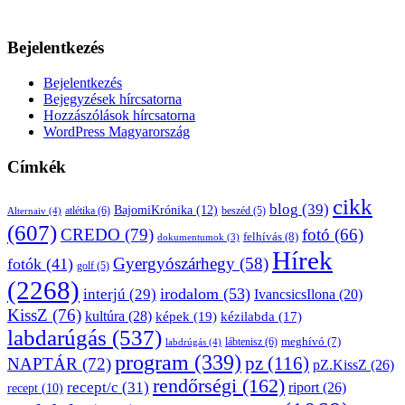
Bejelentkezés
Bejelentkezés
Bejegyzések hírcsatorna
Hozzászólások hírcsatorna
WordPress Magyarország
Címkék
cikk
blog
(39)
BajomiKrónika
(12)
atlétika
(6)
beszéd
(5)
Alternaiv
(4)
(607)
CREDO
(79)
fotó
(66)
felhívás
(8)
dokumentumok
(3)
Hírek
Gyergyószárhegy
(58)
fotók
(41)
golf
(5)
(2268)
irodalom
(53)
interjú
(29)
IvancsicsIlona
(20)
KissZ
(76)
kultúra
(28)
képek
(19)
kézilabda
(17)
labdarúgás
(537)
lábtenisz
(6)
meghívó
(7)
labdrúgás
(4)
program
(339)
pz
(116)
NAPTÁR
(72)
pZ.KissZ
(26)
rendőrségi
(162)
recept/c
(31)
riport
(26)
recept
(10)