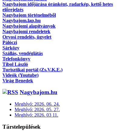
Nagybajom időjárása óránként, radarkép, kettő hetes
előrejelzés
Nagybajom történelméből
Nagybajom.lap.hu
Nagybajomi alapítványok
Nagybajomi rendeletek
Orvosi rendelés, ügyelet
Pálóczi
Sárközy
Szállás, vendéglátás
Telefonkönyv
Tibol László
Turisztikai portál (Zs.V.K.E.)
Videók (Youtube)
Virág Benedek
Nagybajom.hu
Meghívó: 2026. 06. 24.
Meghívó: 2026. 05. 27.
Meghívó: 2026. 03 11.
Társtelepülések