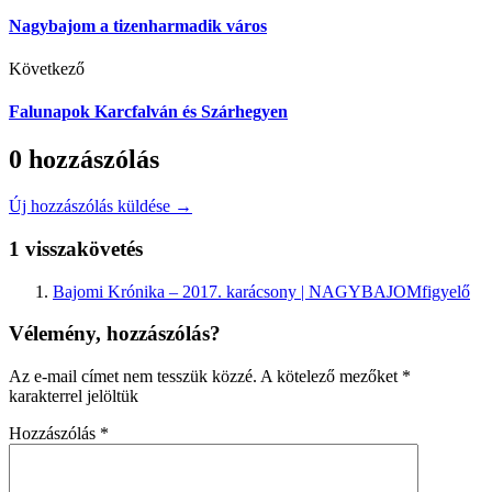
Nagybajom a tizenharmadik város
Következő
Falunapok Karcfalván és Szárhegyen
0 hozzászólás
Új hozzászólás küldése →
1 visszakövetés
Bajomi Krónika – 2017. karácsony | NAGYBAJOMfigyelő
Vélemény, hozzászólás?
Az e-mail címet nem tesszük közzé.
A kötelező mezőket
*
karakterrel jelöltük
Hozzászólás
*