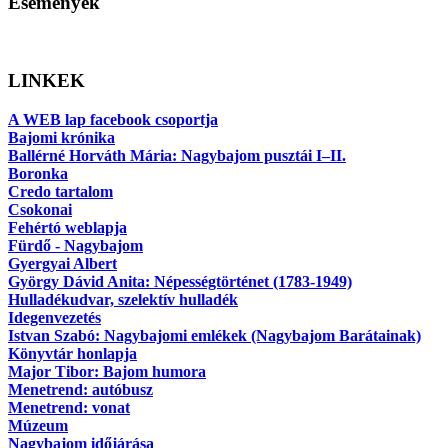
Események
LINKEK
A WEB lap facebook csoportja
Bajomi krónika
Ballérné Horváth Mária: Nagybajom pusztái I–II.
Boronka
Credo tartalom
Csokonai
Fehértó weblapja
Fürdő - Nagybajom
Gyergyai Albert
György Dávid Anita: Népességtörténet (1783-1949)
Hulladékudvar, szelektív hulladék
Idegenvezetés
Istvan Szabó: Nagybajomi emlékek (Nagybajom Barátainak)
Könyvtár honlapja
Major Tibor: Bajom humora
Menetrend: autóbusz
Menetrend: vonat
Múzeum
Nagybajom időjárása