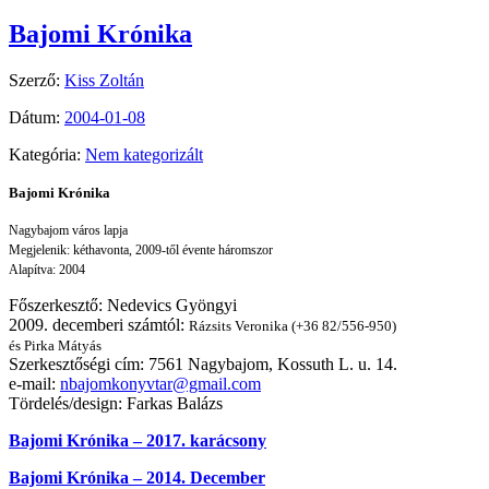
Bajomi Krónika
Szerző:
Kiss Zoltán
Dátum:
2004-01-08
Kategória:
Nem kategorizált
Bajomi Krónika
Nagybajom város lapja
Megjelenik: kéthavonta, 2009-től évente háromszor
Alapítva: 2004
Főszerkesztő: Nedevics Gyöngyi
2009. decemberi számtól:
Rázsits Veronika (+36 82/556-950)
és Pirka Mátyás
Szerkesztőségi cím: 7561 Nagybajom, Kossuth L. u. 14.
e-mail:
nbajomkonyvtar@gmail.com
Tördelés/design: Farkas Balázs
Bajomi Krónika – 2017. karácsony
Bajomi Krónika – 2014. December