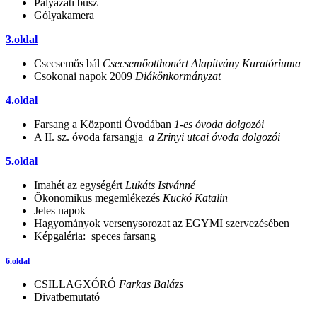
Pályázati busz
Gólyakamera
3.oldal
Csecsemős bál
Csecsemőotthonért Alapítvány Kuratóriuma
Csokonai napok 2009
Diákönkormányzat
4.oldal
Farsang a Központi Óvodában
1-es óvoda dolgozói
A II. sz. óvoda farsangja
a Zrinyi utcai óvoda dolgozói
5.oldal
Imahét az egységért
Lukáts Istvánné
Ökonomikus megemlékezés
Kuckó Katalin
Jeles napok
Hagyományok versenysorozat az EGYMI szervezésében
Képgaléria: speces farsang
6.oldal
CSILLAGXÓRÓ
Farkas Balázs
Divatbemutató