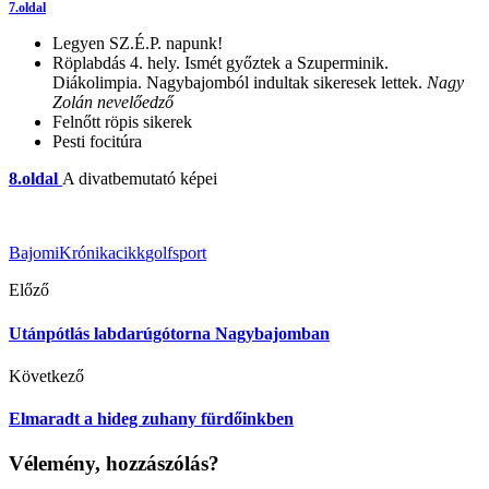
7.oldal
Legyen SZ.É.P. napunk!
Röplabdás 4. hely. Ismét győztek a Szuperminik.
Diákolimpia. Nagybajomból indultak sikeresek lettek.
Nagy
Zolán nevelőedző
Felnőtt röpis sikerek
Pesti focitúra
8.oldal
A divatbemutató képei
BajomiKrónika
cikk
golf
sport
Előző
Utánpótlás labdarúgótorna Nagybajomban
Következő
Elmaradt a hideg zuhany fürdőinkben
Vélemény, hozzászólás?