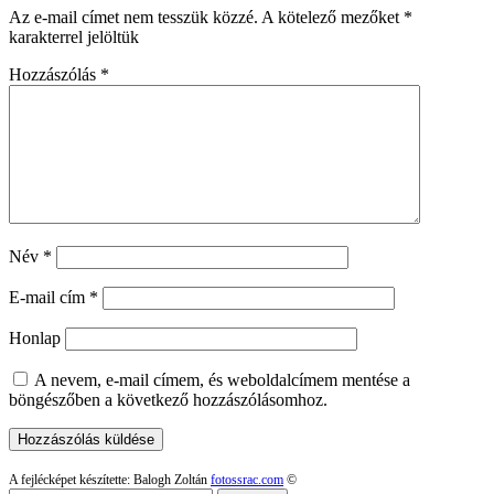
Az e-mail címet nem tesszük közzé.
A kötelező mezőket
*
karakterrel jelöltük
Hozzászólás
*
Név
*
E-mail cím
*
Honlap
A nevem, e-mail címem, és weboldalcímem mentése a
böngészőben a következő hozzászólásomhoz.
A fejlécképet készítette: Balogh Zoltán
fotossrac.com
©