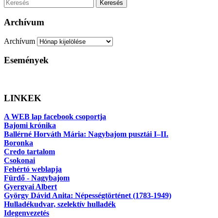
Keresés
Archívum
Archívum
Események
LINKEK
A WEB lap facebook csoportja
Bajomi krónika
Ballérné Horváth Mária: Nagybajom pusztái I–II.
Boronka
Credo tartalom
Csokonai
Fehértó weblapja
Fürdő - Nagybajom
Gyergyai Albert
György Dávid Anita: Népességtörténet (1783-1949)
Hulladékudvar, szelektív hulladék
Idegenvezetés