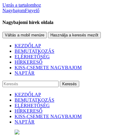
Ugrás a tartalomhoz
NagybajomFigyelő
Nagybajomi hírek oldala
Váltás a mobil menüre
Használja a keresés mezőt
KEZDŐLAP
BEMUTATKOZÁS
ELÉRHETŐSÉG
HÍRKERESŐ
KISS-CSEMETE NAGYBAJOM
NAPTÁR
Keresés
KEZDŐLAP
BEMUTATKOZÁS
ELÉRHETŐSÉG
HÍRKERESŐ
KISS-CSEMETE NAGYBAJOM
NAPTÁR