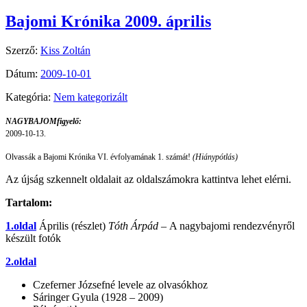
Bajomi Krónika 2009. április
Szerző:
Kiss Zoltán
Dátum:
2009-10-01
Kategória:
Nem kategorizált
NAGYBAJOMfigyelő:
2009-10-13.
Olvassák a Bajomi Krónika VI. évfolyamának 1. számát!
(Hiánypótlás)
Az újság szkennelt oldalait az oldalszámokra kattintva lehet elérni.
Tartalom:
1.oldal
Április (részlet)
Tóth Árpád –
A nagybajomi rendezvényről
készült fotók
2.oldal
Czeferner Józsefné levele az olvasókhoz
Sáringer Gyula (1928 – 2009)