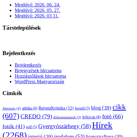
Meghívó: 2026. 06. 24.
Meghívó: 2026. 05. 27.
Meghívó: 2026. 03 11.
Társtelepülések
Bejelentkezés
Bejelentkezés
Bejegyzések hírcsatorna
Hozzászólások hírcsatorna
WordPress Magyarország
Címkék
cikk
blog
(39)
BajomiKrónika
(12)
atlétika
(6)
beszéd
(5)
Alternaiv
(4)
(607)
CREDO
(79)
fotó
(66)
felhívás
(8)
dokumentumok
(3)
Hírek
Gyergyószárhegy
(58)
fotók
(41)
golf
(5)
(2268)
irodalom
(53)
interjú
(29)
IvancsicsIlona
(20)