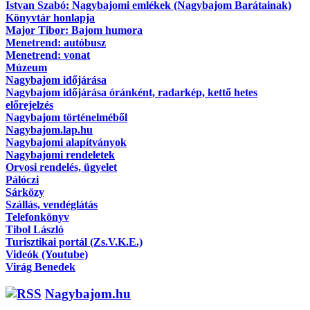
Istvan Szabó: Nagybajomi emlékek (Nagybajom Barátainak)
Könyvtár honlapja
Major Tibor: Bajom humora
Menetrend: autóbusz
Menetrend: vonat
Múzeum
Nagybajom időjárása
Nagybajom időjárása óránként, radarkép, kettő hetes
előrejelzés
Nagybajom történelméből
Nagybajom.lap.hu
Nagybajomi alapítványok
Nagybajomi rendeletek
Orvosi rendelés, ügyelet
Pálóczi
Sárközy
Szállás, vendéglátás
Telefonkönyv
Tibol László
Turisztikai portál (Zs.V.K.E.)
Videók (Youtube)
Virág Benedek
Nagybajom.hu