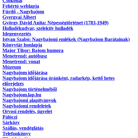
Csokonai
Fehértó weblapja
Fürdő - Nagybajom
Gyergyai Albert
György Dávid Anita: Népességtörténet (1783-1949)
Hulladékudvar, szelektív hulladék
Idegenvezetés
Istvan Szabó: Nagybajomi emlékek (Nagybajom Barátainak)
Könyvtár honlapja
Major Tibor: Bajom humora
Menetrend: autóbusz
Menetrend: vonat
Múzeum
Nagybajom időjárása
Nagybajom időjárása óránként, radarkép, kettő hetes
előrejelzés
Nagybajom történelméből
Nagybajom.lap.hu
Nagybajomi alapítványok
Nagybajomi rendeletek
Orvosi rendelés, ügyelet
Pálóczi
Sárközy
Szállás, vendéglátás
Telefonkönyv