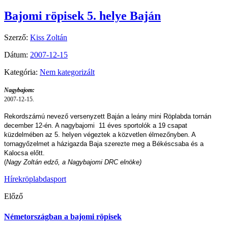
Bajomi röpisek 5. helye Baján
Szerző:
Kiss Zoltán
Dátum:
2007-12-15
Kategória:
Nem kategorizált
Nagybajom:
2007-12-15.
Rekordszámú nevező versenyzett Baján a leány mini Röplabda tornán
december 12-én. A nagybajomi 11 éves sportolók a 19 csapat
küzdelmében az 5. helyen végeztek a közvetlen élmezőnyben. A
tornagyőzelmet a házigazda Baja szerezte meg a Békéscsaba és a
Kalocsa előtt.
(
Nagy Zoltán edző,
a Nagybajomi DRC elnöke)
Hírek
röplabda
sport
Előző
Németországban a bajomi röpisek