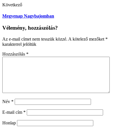
Következő
Megyenap Nagybajomban
Vélemény, hozzászólás?
Az e-mail címet nem tesszük közzé.
A kötelező mezőket
*
karakterrel jelöltük
Hozzászólás
*
Név
*
E-mail cím
*
Honlap