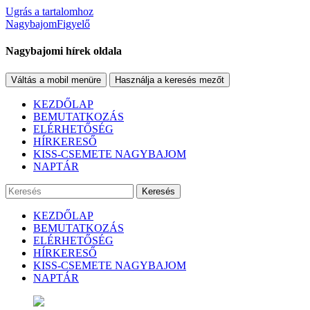
Ugrás a tartalomhoz
NagybajomFigyelő
Nagybajomi hírek oldala
Váltás a mobil menüre
Használja a keresés mezőt
KEZDŐLAP
BEMUTATKOZÁS
ELÉRHETŐSÉG
HÍRKERESŐ
KISS-CSEMETE NAGYBAJOM
NAPTÁR
Keresés
KEZDŐLAP
BEMUTATKOZÁS
ELÉRHETŐSÉG
HÍRKERESŐ
KISS-CSEMETE NAGYBAJOM
NAPTÁR