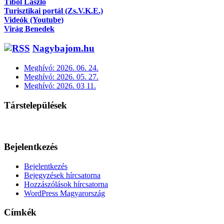
Tibol László
Turisztikai portál (Zs.V.K.E.)
Videók (Youtube)
Virág Benedek
Nagybajom.hu
Meghívó: 2026. 06. 24.
Meghívó: 2026. 05. 27.
Meghívó: 2026. 03 11.
Társtelepülések
Bejelentkezés
Bejelentkezés
Bejegyzések hírcsatorna
Hozzászólások hírcsatorna
WordPress Magyarország
Címkék